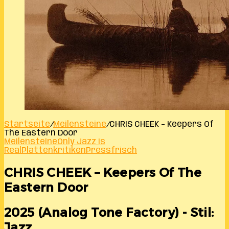
Startseite
/
Meilensteine
/
CHRIS CHEEK – Keepers Of
The Eastern Door
Meilensteine
Only Jazz Is
Real
Plattenkritiken
Pressfrisch
CHRIS CHEEK – Keepers Of The
Eastern Door
2025 (Analog Tone Factory) - Stil:
Jazz