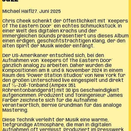
Michael Haifl
27. Juni 2025
Chris Cheek schenkt der Öffentlichkeit mit ´Keepers
Of The Eastern Door´ ein echtes Schmuckstück. In
einer Welt des digitalen Krachs und der
immergleichen Sounds präsentiert uns dieses Album
einen erdigen, geschichtsträchtigen Klang, der den
alten Spirit der Musik wieder einfängt.
Der US-Amerikaner entschied sich, bei den
Aufnahmen von ´Keepers Of The Eastern Door´
gänzlich analog zu arbeiten. Daher wurden die
Kompositionen am 8. und 9. November 2024 in einem
Raum des “Power Station Studios” von New York für
den großen Unterschied live eingespielt und direkt
auf ½-Zoll-Tonband (Ampex 351
Röhrentonbandgerät) mit 30 ips Geschwindigkeit
aufgenommen. Produzent und Toningenieur James
Farber zeichnete sich für die Aufnahme
verantwortlich, Bernie Grundman für das analoge
Mastering.
Diese Technik verleiht der Musik eine warme,
tiefgründige Atmosphäre, die man in digitalen
Aufnahmen oft vermisst. Produziert im Presswerk