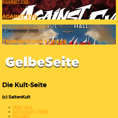
AGAINST EVIL
26. Juni 2026
AGAINST EVIL
TANKARD/HIGH STRIKER
7. Dezember 2025
TANKARD/HIGH STRIKER
Die Kult-Seite
(c) SaitenKult
Über uns
SaitenKult-Team
Kontakt