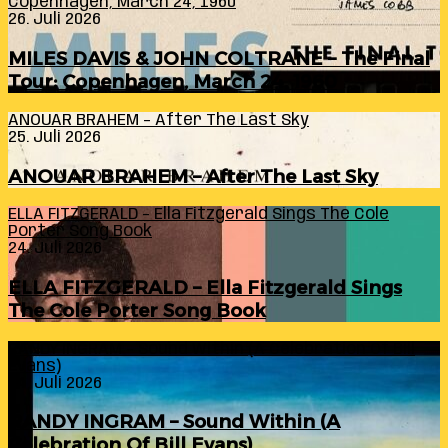
Copenhagen, March 24, 1960
26. Juli 2026
MILES DAVIS & JOHN COLTRANE – The Final
Tour: Copenhagen, March 24, 1960
ANOUAR BRAHEM – After The Last Sky
25. Juli 2026
ANOUAR BRAHEM – After The Last Sky
ELLA FITZGERALD – Ella Fitzgerald Sings The Cole
Porter Song Book
24. Juli 2026
ELLA FITZGERALD – Ella Fitzgerald Sings
The Cole Porter Song Book
RANDY INGRAM – Sound Within (A Celebration Of Bill
Evans)
24. Juli 2026
RANDY INGRAM – Sound Within (A
Celebration Of Bill Evans)