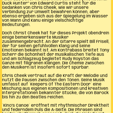
Duck Hunter“ von Edward Curtis steht für die
Gedanken von Chris Cheek, wie wir unsere
Verbindung zur Umwelt bewahren können, aber
ebenso ergeben sich aus der Spiegelung im Wasser
von Mann und Kanu einige vielschichtige
Bedeutungen.
Doch Christ Cheek hat für dieses Projekt obendrein
einige bemerkenswerte Musiker
zusammengebracht. An der Gitarre spielt Bill Frisell,
der für seinen gefühlvollen Klang und seine
Emotionen bekannt ist. Am Kontrabass breitet Tony
Scherr die Schönheit der musikalischen Tiefe aus
und am Schlagzeug begleitet Rudy Royston das
Ganze mit filigranen Klängen. Die Chemie zwischen
den Musikern ist insofern sofort spürbar.
Chris Cheek vertraut auf die Kraft der Melodie und
nutzt die Pausen zwischen den Tönen. Seine Musik
umfasst auf ´Keepers Of The Eastern Door´ eine
Mischung aus eigenen Kompositionen und kreativen
Interpretationen bekannter Stücke, die von Barock
bis hin zu den Beatles reichen.
´Kino’s Canoe´ eröffnet mit rhythmischer Direktheit
und federndem Puls die A-Seite. Die Phrasen sind