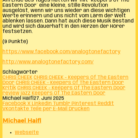
Am Ende des Tages hätten wir mit ´Keepers Of The
Eastern Door´ eine kleine, stille Revolution
ausgelöst, wenn wir uns wieder an diese wichtigen
Werte erinnern und uns nicht vom Lärm der Welt
ablenken lassen. Dann hat auch diese Musik Bestand
und wird sich dauerhaft in den Herzen der Hörer
festsetzen.
(9 Punkte)
https://www.facebook.com/analogtonefactory
http://www.analogtonefactory.com/
Schlagwörter
CHRIS CHEEK
CHRIS CHEEK - Keepers Of The Eastern
Door
CHRIS CHEEK - Keepers Of The Eastern Door
Kritik
CHRIS CHEEK - Keepers Of The Eastern Door
review
jazz
Keepers Of The Eastern Door
Michael Haifl
27. Juni 2025
Facebook
X
LinkedIn
Tumblr
Pinterest
Reddit
VKontakte
Teile per E-Mail
Drucken
Michael Haifl
Webseite