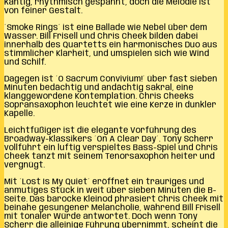
kantig, rhythmisch gespannt, doch die Melodie ist
von feiner Gestalt.
´Smoke Rings´ ist eine Ballade wie Nebel über dem
Wasser. Bill Frisell und Chris Cheek bilden dabei
innerhalb des Quartetts ein harmonisches Duo aus
stimmlicher Klarheit, und umspielen sich wie Wind
und Schilf.
Dagegen ist ´O Sacrum Convivium!´ über fast sieben
Minuten bedächtig und andächtig sakral, eine
klanggewordene Kontemplation. Chris Cheeks
Sopransaxophon leuchtet wie eine Kerze in dunkler
Kapelle.
Leichtfüßiger ist die elegante Vorführung des
Broadway-Klassikers ´On A Clear Day´. Tony Scherr
vollführt ein luftig verspieltes Bass-Spiel und Chris
Cheek tanzt mit seinem Tenorsaxophon heiter und
vergnügt.
Mit ´Lost Is My Quiet´ eröffnet ein trauriges und
anmutiges Stück in weit über sieben Minuten die B-
Seite. Das barocke Kleinod phrasiert Chris Cheek mit
beinahe gesungener Melancholie, während Bill Frisell
mit tonaler Würde antwortet. Doch wenn Tony
Scherr die alleinige Führung übernimmt, scheint die