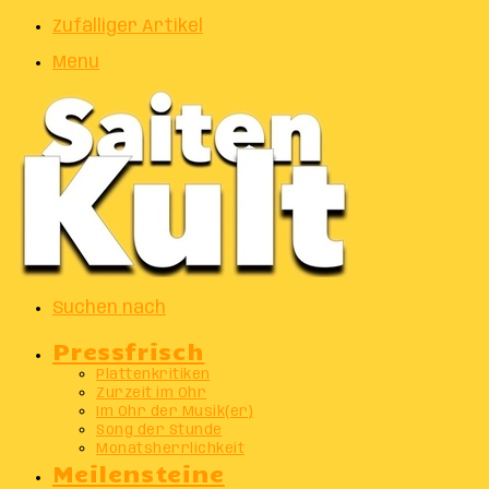
Zufälliger Artikel
Menu
Suchen nach
Pressfrisch
Plattenkritiken
Zurzeit im Ohr
Im Ohr der Musik(er)
Song der Stunde
Monatsherrlichkeit
Meilensteine