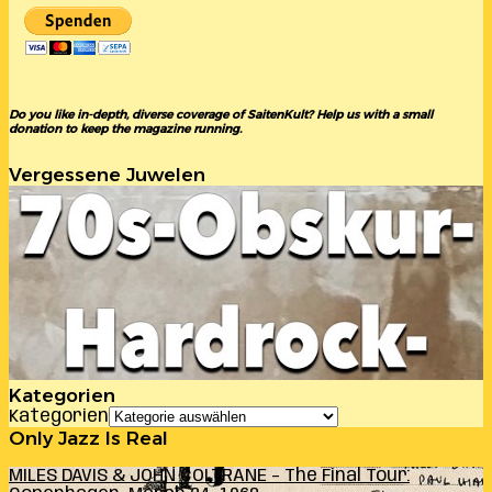
Do you like in-depth, diverse coverage of SaitenKult? Help us with a small
donation to keep the magazine running.
Vergessene Juwelen
Kategorien
Kategorien
Only Jazz Is Real
MILES DAVIS & JOHN COLTRANE – The Final Tour: