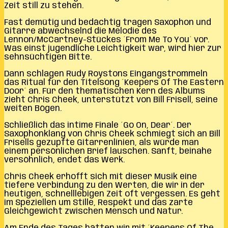
Zeit still zu stehen.
Fast demütig und bedächtig tragen Saxophon und
Gitarre abwechselnd die Melodie des
Lennon/McCartney-Stückes ´From Me To You´ vor.
Was einst jugendliche Leichtigkeit war, wird hier zur
sehnsüchtigen Bitte.
Dann schlagen Rudy Roystons Eingangstrommeln
das Ritual für den Titelsong ´Keepers Of The Eastern
Door´ an. Für den thematischen Kern des Albums
zieht Chris Cheek, unterstützt von Bill Frisell, seine
weiten Bögen.
Schließlich das intime Finale ´Go On, Dear´. Der
Saxophonklang von Chris Cheek schmiegt sich an Bill
Frisells gezupfte Gitarrenlinien, als würde man
einem persönlichen Brief lauschen. Sanft, beinahe
versöhnlich, endet das Werk.
Chris Cheek erhofft sich mit dieser Musik eine
tiefere Verbindung zu den Werten, die wir in der
heutigen, schnelllebigen Zeit oft vergessen. Es geht
im Speziellen um Stille, Respekt und das zarte
Gleichgewicht zwischen Mensch und Natur.