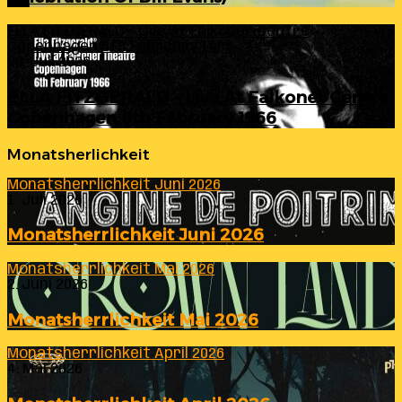
ELLA FITZGERALD – Live At Falkoner Centre
Copenhagen 6th February 1966
23. Juli 2026
ELLA FITZGERALD – Live At Falkoner Centre
Copenhagen 6th February 1966
Monatsherlichkeit
Monatsherrlichkeit Juni 2026
1. Juli 2026
Monatsherrlichkeit Juni 2026
Monatsherrlichkeit Mai 2026
2. Juni 2026
Monatsherrlichkeit Mai 2026
Monatsherrlichkeit April 2026
4. Mai 2026