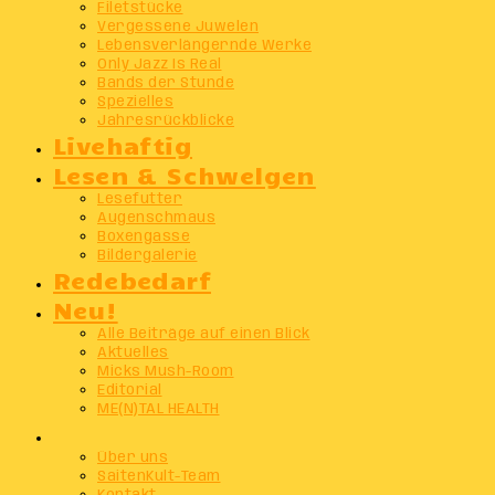
Filetstücke
Vergessene Juwelen
Lebensverlängernde Werke
Only Jazz Is Real
Bands der Stunde
Spezielles
Jahresrückblicke
Livehaftig
Lesen & Schwelgen
Lesefutter
Augenschmaus
Boxengasse
Bildergalerie
Redebedarf
Neu!
Alle Beiträge auf einen Blick
Aktuelles
Micks Mush-Room
Editorial
ME(N)TAL HEALTH
Info
Über uns
SaitenKult-Team