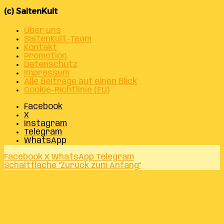
(c) SaitenKult
Über uns
SaitenKult-Team
Kontakt
Promotion
Datenschutz
Impressum
Alle Beiträge auf einen Blick
Cookie-Richtlinie (EU)
Facebook
X
Instagram
Telegram
WhatsApp
Facebook
X
WhatsApp
Telegram
Schaltfläche "Zurück zum Anfang"