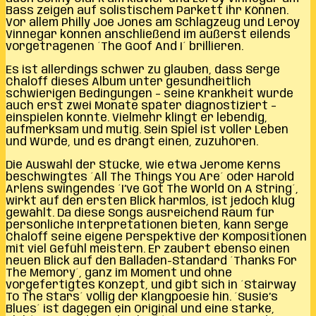
Bass zeigen auf solistischem Parkett ihr Können.
Vor allem Philly Joe Jones am Schlagzeug und Leroy
Vinnegar können anschließend im äußerst eilends
vorgetragenen ´The Goof And I´ brillieren.
Es ist allerdings schwer zu glauben, dass Serge
Chaloff dieses Album unter gesundheitlich
schwierigen Bedingungen – seine Krankheit wurde
auch erst zwei Monate später diagnostiziert –
einspielen konnte. Vielmehr klingt er lebendig,
aufmerksam und mutig. Sein Spiel ist voller Leben
und Würde, und es drängt einen, zuzuhören.
Die Auswahl der Stücke, wie etwa Jerome Kerns
beschwingtes ´All The Things You Are´ oder Harold
Arlens swingendes ´I’ve Got The World On A String´,
wirkt auf den ersten Blick harmlos, ist jedoch klug
gewählt. Da diese Songs ausreichend Raum für
persönliche Interpretationen bieten, kann Serge
Chaloff seine eigene Perspektive der Kompositionen
mit viel Gefühl meistern. Er zaubert ebenso einen
neuen Blick auf den Balladen-Standard ´Thanks For
The Memory´, ganz im Moment und ohne
vorgefertigtes Konzept, und gibt sich in ´Stairway
To The Stars´ völlig der Klangpoesie hin. ´Susie’s
Blues´ ist dagegen ein Original und eine starke,