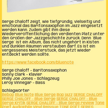
Serge Chaloff zeigt, wie tiefgründig, vielseitig und
emotional das Baritonsaxophon im Jazz eingesetzt
werden kann. Zudem gibt ihm diese
Wiederveröffentlichung den verdienten Platz unter
den Großen der Jazzgeschichte zurück. Denn ´Blue
Serge´ ist ein Album, das nicht ungehört in Kisten
und dunklen Räumen verstauben darf. Es ist ein
vergessenes Meisterstück, das jetzt wieder
entdeckt werden sollte.
https://www.facebook.com/bluenote
Serge Chaloff – Baritonsaxophon
Sonny Clark – Klavier
Philly Joe Jones – Schlagzeug
Leroy Vinnegar – Bass
Schlagwörter
Bebop
Blue Note
Blue Serge
Bop
jazz
SERGE CHALOFF
SERGE CHALOFF - Blue Serge
SERGE CHALOFF - Blue
Serge Kritik
SERGE CHALOFF - Blue Serge review
Tone
Poet Audiophile Vinyl Reissue
TONE POET SERIES