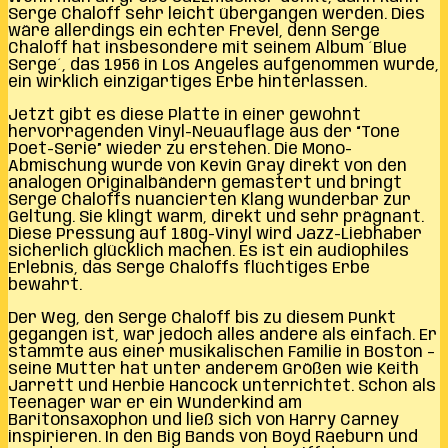
Serge Chaloff sehr leicht übergangen werden. Dies
wäre allerdings ein echter Frevel, denn Serge
Chaloff hat insbesondere mit seinem Album ´Blue
Serge´, das 1956 in Los Angeles aufgenommen wurde,
ein wirklich einzigartiges Erbe hinterlassen.
Jetzt gibt es diese Platte in einer gewohnt
hervorragenden Vinyl-Neuauflage aus der “Tone
Poet-Serie” wieder zu erstehen. Die Mono-
Abmischung wurde von Kevin Gray direkt von den
analogen Originalbändern gemastert und bringt
Serge Chaloffs nuancierten Klang wunderbar zur
Geltung. Sie klingt warm, direkt und sehr prägnant.
Diese Pressung auf 180g-Vinyl wird Jazz-Liebhaber
sicherlich glücklich machen. Es ist ein audiophiles
Erlebnis, das Serge Chaloffs flüchtiges Erbe
bewahrt.
Der Weg, den Serge Chaloff bis zu diesem Punkt
gegangen ist, war jedoch alles andere als einfach. Er
stammte aus einer musikalischen Familie in Boston –
seine Mutter hat unter anderem Größen wie Keith
Jarrett und Herbie Hancock unterrichtet. Schon als
Teenager war er ein Wunderkind am
Baritonsaxophon und ließ sich von Harry Carney
inspirieren. In den Big Bands von Boyd Raeburn und