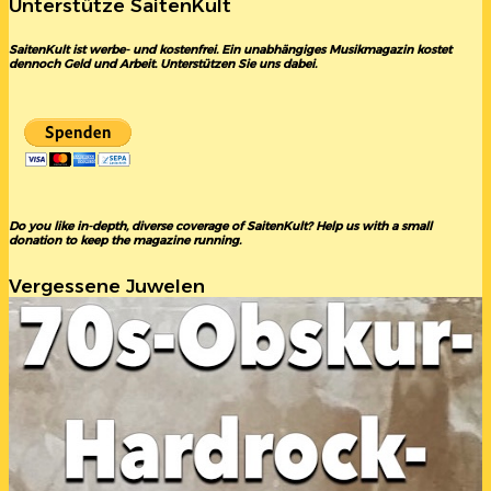
Unterstütze SaitenKult
SaitenKult ist werbe- und kostenfrei. Ein unabhängiges Musikmagazin kostet
dennoch Geld und Arbeit. Unterstützen Sie uns dabei.
Do you like in-depth, diverse coverage of SaitenKult? Help us with a small
donation to keep the magazine running.
Vergessene Juwelen