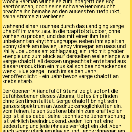
Woody Herman wurde er zum Inbegriff des Bop-
Baritonisten, doch seine schwere Heroinsucht
brachte ihn beinahe an den äußersten Tiefpunkt,
seine Stimme zu verlieren.
Während einer Tournee durch das Land ging Serge
Chaloff im März 1956 in die “Capitol Studios”, ohne
vorher zu proben, und das mit einer ihm fast
unbekannten Rhythmusgruppe. Neben ihm spielten
Sonny Clark am Klavier, Leroy Vinnegar am Bass und
Philly Joe Jones am Schlagzeug, ein Trio mit großer
Energie und zum Glück auf derselben Wellenlänge wie
Serge Chaloff. All dessen ungeachtet entstand aus
dieser Produktion ein musikalisch beeindruckendes
Werk: ´Blue Serge´, noch im selben Jahr
veröffentlicht – ein Jahr bevor Serge Chaloff an
Krebs starb.
Der Opener ´A Handful Of Stars´ zeigt sofort die
Gefühlsebenen dieses Albums, tiefes Empfinden
ohne Sentimentalität. Serge Chaloff bringt sein
ganzes Spektrum an Ausdrucksmöglichkeiten ein.
Vom feinen, leisen Subtone bis hin zum kraftvollen
Bop ist alles dabei. Seine technische Beherrschung
ist wirklich beeindruckend. Jeder Ton hat eine
Bedeutung und jede Phrase verfolgt ein Ziel. Aber
auch Sonny Clark am Klavier und Leroy Vinnegar am