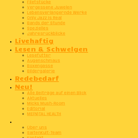
Filetstücke
Vergessene Juwelen
Lebensverlängernde Werke
Only Jazz Is Real
Bands der Stunde
Spezielles
Jahresrückblicke
Livehaftig
Lesen & Schwelgen
Lesefutter
Augenschmaus
Boxengasse
Bildergalerie
Redebedarf
Neu!
Alle Beiträge auf einen Blick
Aktuelles
Micks Mush-Room
Editorial
ME(N)TAL HEALTH
Info
Über uns
SaitenKult-Team