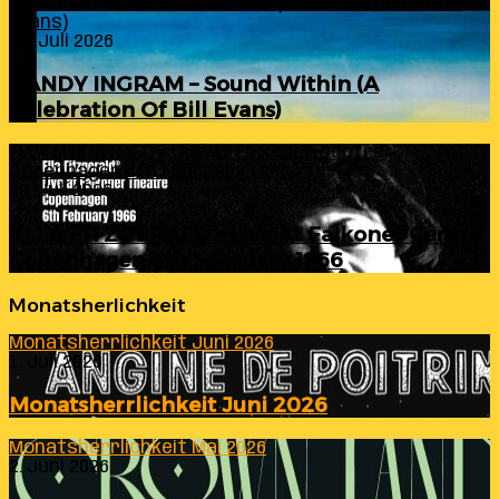
RANDY INGRAM – Sound Within (A Celebration Of Bill
Evans)
24. Juli 2026
RANDY INGRAM – Sound Within (A
Celebration Of Bill Evans)
ELLA FITZGERALD – Live At Falkoner Centre
Copenhagen 6th February 1966
23. Juli 2026
ELLA FITZGERALD – Live At Falkoner Centre
Copenhagen 6th February 1966
Monatsherlichkeit
Monatsherrlichkeit Juni 2026
1. Juli 2026
Monatsherrlichkeit Juni 2026
Monatsherrlichkeit Mai 2026
2. Juni 2026