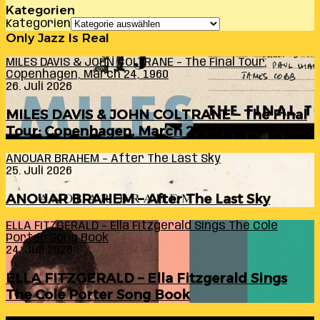
Kategorien
Kategorien
Only Jazz Is Real
MILES DAVIS & JOHN COLTRANE – The Final Tour:
Copenhagen, March 24, 1960
26. Juli 2026
MILES DAVIS & JOHN COLTRANE – The Final
Tour: Copenhagen, March 24, 1960
ANOUAR BRAHEM – After The Last Sky
25. Juli 2026
ANOUAR BRAHEM – After The Last Sky
ELLA FITZGERALD – Ella Fitzgerald Sings The Cole
Porter Song Book
24. Juli 2026
ELLA FITZGERALD – Ella Fitzgerald Sings
The Cole Porter Song Book