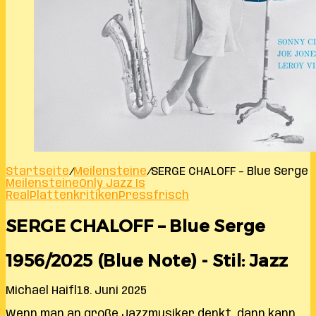
Startseite
/
Meilensteine
/
SERGE CHALOFF – Blue Serge
Meilensteine
Only Jazz Is
Real
Plattenkritiken
Pressfrisch
SERGE CHALOFF – Blue Serge
1956/2025 (Blue Note) - Stil: Jazz
Michael Haifl
18. Juni 2025
Wenn man an große Jazzmusiker denkt, dann kann