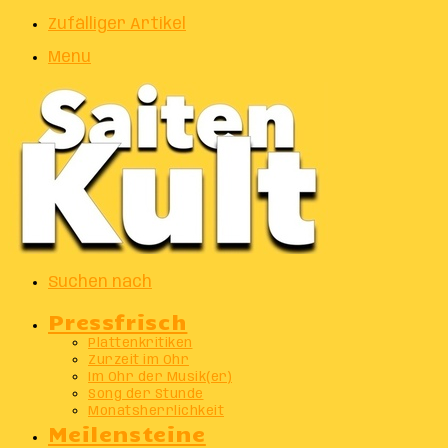
Zufälliger Artikel
Menu
Suchen nach
Pressfrisch
Plattenkritiken
Zurzeit im Ohr
Im Ohr der Musik(er)
Song der Stunde
Monatsherrlichkeit
Meilensteine