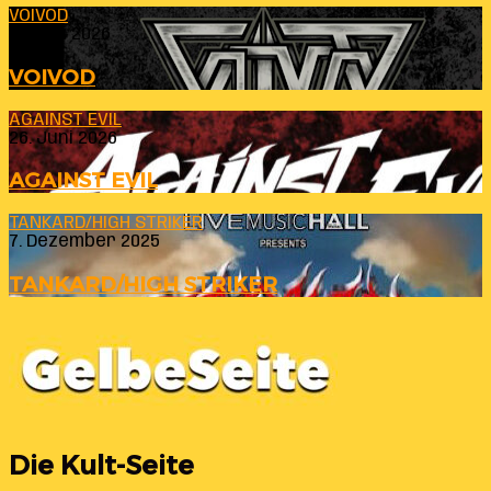
VOIVOD
23. Juli 2026
VOIVOD
AGAINST EVIL
26. Juni 2026
AGAINST EVIL
TANKARD/HIGH STRIKER
7. Dezember 2025
TANKARD/HIGH STRIKER
Die Kult-Seite