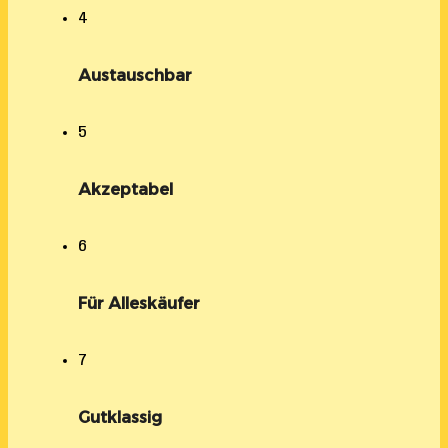
4
Austauschbar
5
Akzeptabel
6
Für Alleskäufer
7
Gutklassig