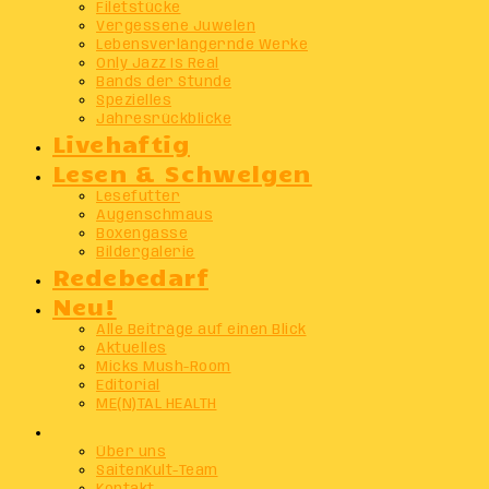
Filetstücke
Vergessene Juwelen
Lebensverlängernde Werke
Only Jazz Is Real
Bands der Stunde
Spezielles
Jahresrückblicke
Livehaftig
Lesen & Schwelgen
Lesefutter
Augenschmaus
Boxengasse
Bildergalerie
Redebedarf
Neu!
Alle Beiträge auf einen Blick
Aktuelles
Micks Mush-Room
Editorial
ME(N)TAL HEALTH
Info
Über uns
SaitenKult-Team