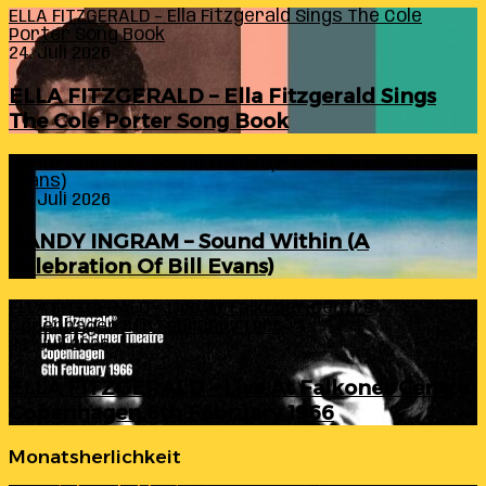
ELLA FITZGERALD – Ella Fitzgerald Sings The Cole
Porter Song Book
24. Juli 2026
ELLA FITZGERALD – Ella Fitzgerald Sings
The Cole Porter Song Book
RANDY INGRAM – Sound Within (A Celebration Of Bill
Evans)
24. Juli 2026
RANDY INGRAM – Sound Within (A
Celebration Of Bill Evans)
ELLA FITZGERALD – Live At Falkoner Centre
Copenhagen 6th February 1966
23. Juli 2026
ELLA FITZGERALD – Live At Falkoner Centre
Copenhagen 6th February 1966
Monatsherlichkeit