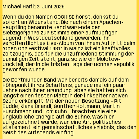
Michael Haifl
13. Juni 2025
Wenn du den Namen COCHISE hörst, denkst du
sofort an Widerstand. Die nach einem Apachen-
Häuptling benannte Band war Ende der
Siebzigerjahre zur Stimme einer aufmüpfigen
Jugend in Westdeutschland geworden. Ihr
veröffentlichtes Live-Album von ihrem Auftritt beim
“Open Ohr Festival 1981” in Mainz ist ein kraftvolles
Zeitzeugnis, das für die unzufriedene Stimmung der
damaligen Zeit steht, ganz so wie ein Molotow-
Cocktail, der in die tristen Tage der Bonner Republik
geworfen wurde.
Die Dortmunder Band war bereits damals auf dem
Höhepunkt ihres Schaffens, gerade mal ein paar
Jahre nach ihrer Gründung, aber sie hatten sich
längst einen festen Platz in der linksalternativen
Szene erkämpft. Mit der neuen Besetzung – Pit
Budde, Klara Brandi, Günther Holtmann, Martin
Buschmann und Tom Kühn – brachten sie eine
unglaubliche Energie auf die Bühne. Was hier
aufgezeichnet wurde, war eine Art politisches
Statement, ein gemeinschaftliches Erlebnis, das den
Geist des Aufstands einfing.