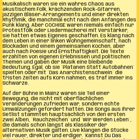
Musikalisch waren sie ein wahres Chaos aus
akustischem Folk, krächzenden Rock-Gitarren,
jazzigen Bläser-Arrangements und einer direkten
Rhythmik, die manchmal echt nach den Anfängen des
Punk klang. Aber COCHISE waren niemals einfach nur
Protestfolk oder Liedermacherei mit Verstärker,
sie hatten etwas Eigenes geschaffen. Es klang nach
dem Leben in einer linken Wohngemeinschaft, nach
Blockaden und einem gemeinsamen Kochen, aber
auch nach Poesie und Ernsthaftigkeit. Die Texte
erzählten von eigenen Erlebnissen und politischen
Themen und gaben der Musik eine bleibende
Bedeutung. Egal, ob sie ´Platanen Statt Autobahnen´
spielten oder mit ´Das Anarchistenschwein´ die
tristen Zeiten aufs Korn nahmen, es traf immer ins
Schwarze.
Auf der Bühne in Mainz waren sie Teil einer
Bewegung, die nicht mit oberflächlichen
Veränderungen zufrieden war, sondern echte
Umwälzungen gefordert hatten. Die Songs aus ihrer
Setlist stammten hauptsächlich von den ersten
zwei Alben, ´Rauchzeichen´ und ´Wir Werden Leben´,
die damals schon längst als Klassiker der
alternativen Musik galten. Live klangen die Stücke
viel rauer, direkter und erdiger. ´Kannst Du Das