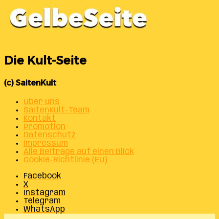
Die Kult-Seite
(c) SaitenKult
Über uns
SaitenKult-Team
Kontakt
Promotion
Datenschutz
Impressum
Alle Beiträge auf einen Blick
Cookie-Richtlinie (EU)
Facebook
X
Instagram
Telegram
WhatsApp