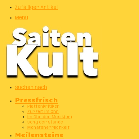
Zufälliger Artikel
Menu
Suchen nach
Pressfrisch
Plattenkritiken
Zurzeit im Ohr
Im Ohr der Musik(er)
Song der Stunde
Monatsherrlichkeit
Meilensteine