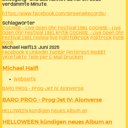
verdammte Minute.
https://www.facebook.com/SireenaRecords/
Schlagwörter
COCHISE - Live Open Ohr Festival 1981
COCHISE - Live
Open Ohr Festival 1981 kritik
COCHISE - Live Open Ohr
Festival 1981 review
live
Politfolkrock
Politrock
Punk
Rock
Michael Haifl
13. Juni 2025
Facebook
X
LinkedIn
Tumblr
Pinterest
Reddit
VKontakte
Teile per E-Mail
Drucken
Michael Haifl
Webseite
BARO PROG - Prog-Jet IV: Aionverse
BARO PROG - Prog-Jet IV: Aionverse
HELLOWEEN kündigen neues Album an
HELLOWEEN kündigen neues Album an