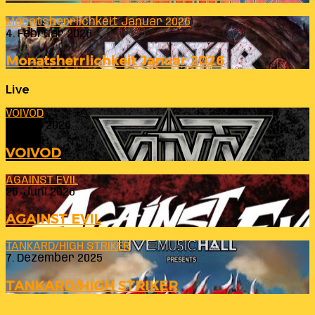
Monatsherrlichkeit Januar 2026
4. Februar 2026
Monatsherrlichkeit Januar 2026
Live
VOIVOD
23. Juli 2026
VOIVOD
AGAINST EVIL
26. Juni 2026
AGAINST EVIL
TANKARD/HIGH STRIKER
7. Dezember 2025
TANKARD/HIGH STRIKER