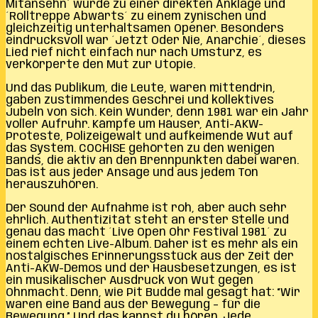
Mitansehn´ wurde zu einer direkten Anklage und
´Rolltreppe Abwärts´ zu einem zynischen und
gleichzeitig unterhaltsamen Opener. Besonders
eindrucksvoll war ´Jetzt Oder Nie, Anarchie´, dieses
Lied rief nicht einfach nur nach Umsturz, es
verkörperte den Mut zur Utopie.
Und das Publikum, die Leute, waren mittendrin,
gaben zustimmendes Geschrei und kollektives
Jubeln von sich. Kein Wunder, denn 1981 war ein Jahr
voller Aufruhr. Kämpfe um Häuser, Anti-AKW-
Proteste, Polizeigewalt und aufkeimende Wut auf
das System. COCHISE gehörten zu den wenigen
Bands, die aktiv an den Brennpunkten dabei waren.
Das ist aus jeder Ansage und aus jedem Ton
herauszuhören.
Der Sound der Aufnahme ist roh, aber auch sehr
ehrlich. Authentizität steht an erster Stelle und
genau das macht ´Live Open Ohr Festival 1981´ zu
einem echten Live-Album. Daher ist es mehr als ein
nostalgisches Erinnerungsstück aus der Zeit der
Anti-AKW-Demos und der Hausbesetzungen, es ist
ein musikalischer Ausdruck von Wut gegen
Ohnmacht. Denn, wie Pit Budde mal gesagt hat: “Wir
waren eine Band aus der Bewegung – für die
Bewegung.” Und das kannst du hören. Jede