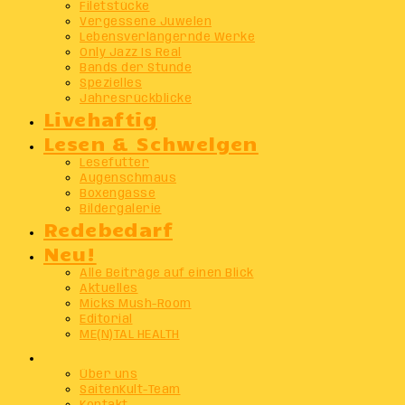
Filetstücke
Vergessene Juwelen
Lebensverlängernde Werke
Only Jazz Is Real
Bands der Stunde
Spezielles
Jahresrückblicke
Livehaftig
Lesen & Schwelgen
Lesefutter
Augenschmaus
Boxengasse
Bildergalerie
Redebedarf
Neu!
Alle Beiträge auf einen Blick
Aktuelles
Micks Mush-Room
Editorial
ME(N)TAL HEALTH
Info
Über uns
SaitenKult-Team