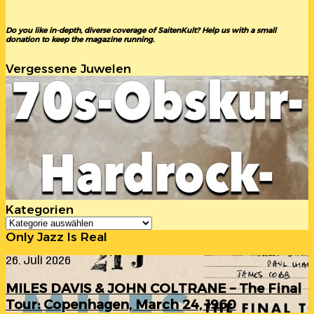
Do you like in-depth, diverse coverage of SaitenKult? Help us with a small
donation to keep the magazine running.
Vergessene Juwelen
Kategorien
Kategorien
Only Jazz Is Real
MILES
26. Juli 2026
DAVIS
&
MILES DAVIS & JOHN COLTRANE – The Final
JOHN
Tour: Copenhagen, March 24, 1960
COLTRANE