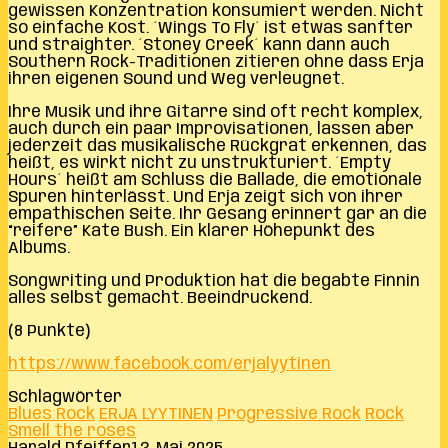
gewissen Konzentration konsumiert werden. Nicht
so einfache Kost. ´Wings To Fly´ ist etwas sanfter
und straighter. ´Stoney Creek´ kann dann auch
Southern Rock-Traditionen zitieren ohne dass Erja
ihren eigenen Sound und Weg verleugnet.
Ihre Musik und ihre Gitarre sind oft recht komplex,
auch durch ein paar Improvisationen, lassen aber
jederzeit das musikalische Rückgrat erkennen, das
heißt, es wirkt nicht zu unstrukturiert. ´Empty
Hours´ heißt am Schluss die Ballade, die emotionale
Spuren hinterlässt. Und Erja zeigt sich von ihrer
empathischen Seite. Ihr Gesang erinnert gar an die
“reifere” Kate Bush. Ein klarer Höhepunkt des
Albums.
Songwriting und Produktion hat die begabte Finnin
alles selbst gemacht. Beeindruckend.
(8 Punkte)
https://www.facebook.com/erjalyytinen
Schlagwörter
Blues Rock
ERJA LYYTINEN
Progressive Rock
Rock
Smell the roses