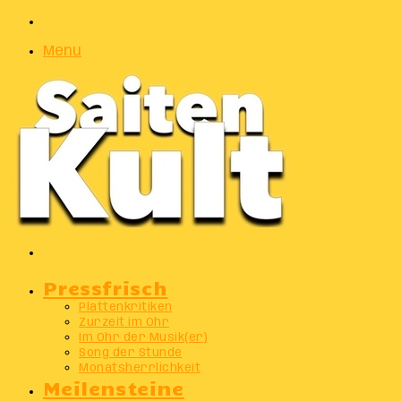
Zufälliger
Artikel
Menu
Suchen
nach
Pressfrisch
Plattenkritiken
Zurzeit im Ohr
Im Ohr der Musik(er)
Song der Stunde
Monatsherrlichkeit
Meilensteine