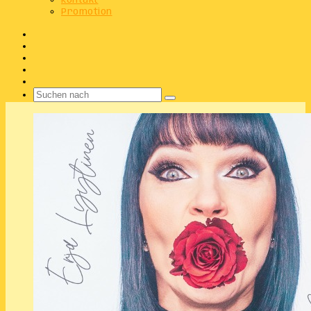
Kontakt
Promotion
Facebook
X
Instagram
Telegram
WhatsApp
Suchen
nach