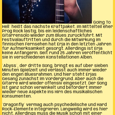
´Going To
Hell´ heißt das nächste Kraftpaket. Im Mittelteil eher
Prog Rock lastig, bis ein leidenschaftliches
Gitarrensolo wieder zum Blues zurückführt. Mit
Festivalauftritten und durch die Mitwirkung im
finnischen Fernsehen hat Erja in den letzten Jahren
für Aufmerksamkeit gesorgt. Allerdings ist Erja
keine Anfängerin. Seit rund 25 Jahren veröffentlicht
sie in verschiedenen Konstellationen Alben.
´Abyss´, der dritte Song, bringt es auf über sieben
Minuten Spielzeit und verlässt auch immer wieder
den engen Bluesrahmen. Und hier steht Erjas
Gesang zunächst im Vordergrund. Aber auch die
Gitarre wird wieder offensiv eingesetzt. Der Song
ist ganz schön verwinkelt und befördert immer
wieder neue Aspekte ins Hirn des musikalischen
Konsumenten.
´Dragonfly´ vermag auch psychedelische und Hard
Rock-Elemente integrieren. Langweilig wird es hier
nicht. Allerdings muss die Musik schon mit einer