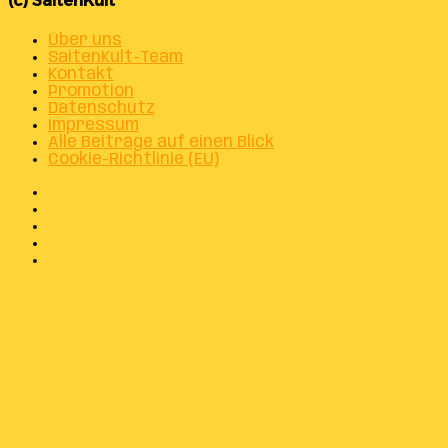
(c) SaitenKult
Über uns
SaitenKult-Team
Kontakt
Promotion
Datenschutz
Impressum
Alle Beiträge auf einen Blick
Cookie-Richtlinie (EU)
Facebook
X
Instagram
Telegram
WhatsApp
Facebook
X
WhatsApp
Telegram
Schaltfläche
"Zurück
zum
Anfang"