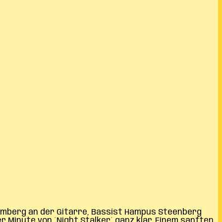
Damberg an der Gitarre, Bassist Hampus Steenberg
r Minute von ´Night Stalker´ ganz klar. Einem sanften,