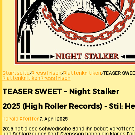
Startseite
/
Pressfrisch
/
Plattenkritiken
/
TEASER SWEET
Plattenkritiken
Pressfrisch
TEASER SWEET – Night Stalker
2025 (High Roller Records) - Stil: H
Harald Pfeiffer
7. April 2025
2015 hat diese schwedische Band ihr Debüt veröffen
und Schlagzeuger Kent Svensson haben ein klares Faible