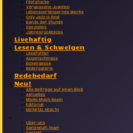
Filetstücke
Vergessene Juwelen
Lebensverlängernde Werke
Only Jazz Is Real
Bands der Stunde
Spezielles
Jahresrückblicke
Livehaftig
Lesen & Schwelgen
Lesefutter
Augenschmaus
Boxengasse
Bildergalerie
Redebedarf
Neu!
Alle Beiträge auf einen Blick
Aktuelles
Micks Mush-Room
Editorial
ME(N)TAL HEALTH
Info
Über uns
SaitenKult-Team