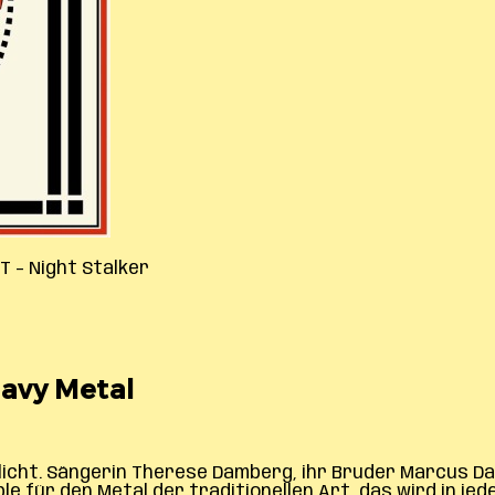
 – Night Stalker
eavy Metal
tlicht. Sängerin Therese Damberg, ihr Bruder Marcus 
 für den Metal der traditionellen Art, das wird in jede