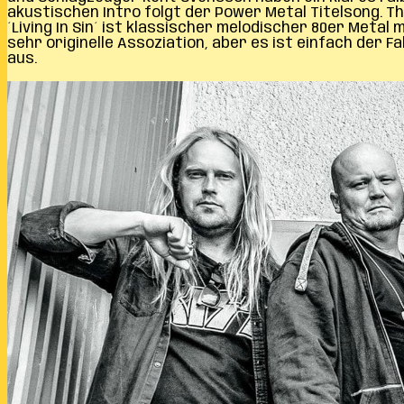
akustischen Intro folgt der Power Metal Titelsong. Th
´Living In Sin´ ist klassischer melodischer 80er Metal
sehr originelle Assoziation, aber es ist einfach der F
aus.