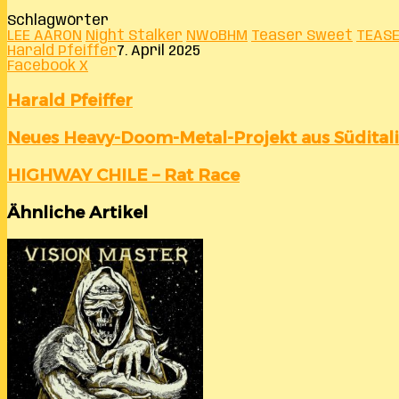
Schlagwörter
LEE AARON
Night Stalker
NWoBHM
Teaser Sweet
TEASE
Harald Pfeiffer
7. April 2025
LinkedIn
Tumblr
Pinterest
Reddit
VKontakte
Teile
Drucken
Facebook
X
per
E-
Harald Pfeiffer
Mail
Neues
Neues Heavy-Doom-Metal-Projekt aus Südital
Heavy-
Doom-
HIGHWAY
HIGHWAY CHILE – Rat Race
Metal-
CHILE
Projekt
–
Ähnliche Artikel
aus
Rat
Süditalien
Race