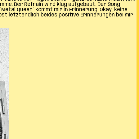
imme. Der Refrain wird klug aufgebaut. Der Song
 ´Metal Queen´ kommt mir in Erinnerung. Okay, keine
löst letztendlich beides positive Erinnerungen bei mir