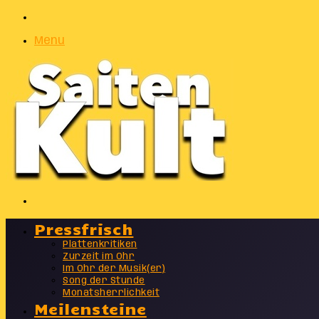
Zufälliger
Artikel
Menu
Suchen
nach
Pressfrisch
Plattenkritiken
Zurzeit im Ohr
Im Ohr der Musik(er)
Song der Stunde
Monatsherrlichkeit
Meilensteine