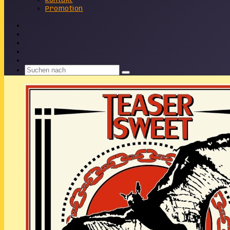
Kontakt
Promotion
Facebook
X
Instagram
Telegram
WhatsApp
Suchen
nach