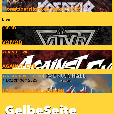
Monatsherrlichkeit Januar 2026
Live
VOIVOD
23. Juli 2026
VOIVOD
AGAINST EVIL
26. Juni 2026
AGAINST EVIL
TANKARD/HIGH STRIKER
7. Dezember 2025
TANKARD/HIGH STRIKER