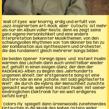
´Wall Of Eyes´ war knorrig, erdig und erfüllt von
Jazz-inspiriertem Art-Rock, aber ´Cutouts´ ist mehr
als nur ein Album voller Reste, denn es zeigt seine
ganz eigene Persönlichkeit und eine andere
Interpretation bekannter Musikthemen, von den
schwungvollen Rhythmen von Tom Skinner bis hin zu
der Kombination aus Synthesizern und Orchester,
die das Fundament gleich mehrerer Songs bilden.
Die beiden Opener ´Foreign Spies´ und ´Instant Psalm´
wärmen das Lächeln dann auch unmittelbar wieder
auf, gehüllt in einen eisigen Glanz, der dem der
RADIOHEAD-Alben zu Beginn des Jahrhunderts
ungemein ähnelt. Der erstgenannte Song ist eine
düstere Ode an eine „schöne, mit Gold gepflasterte
Welt“, die durch die Hybris der Menschheit zunichte
gemacht wurde, während ´Instant Psalm´ mit seiner
eindringlichen Elektronik für ein weit erdigeres
Gefühl sorgt.
´Colors Fly´ spiegelt dann Greenwoods zunehmendes
Eintauchen in die Musik des Nahen Ostens wider,