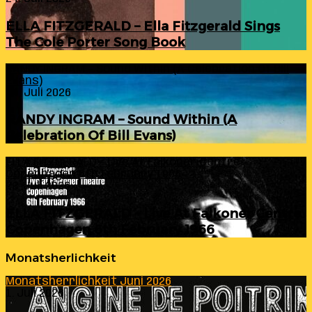
ELLA FITZGERALD – Ella Fitzgerald Sings
The Cole Porter Song Book
RANDY INGRAM – Sound Within (A Celebration Of Bill
Evans)
24. Juli 2026
RANDY INGRAM – Sound Within (A
Celebration Of Bill Evans)
ELLA FITZGERALD – Live At Falkoner Centre
Copenhagen 6th February 1966
23. Juli 2026
ELLA FITZGERALD – Live At Falkoner Centre
Copenhagen 6th February 1966
Monatsherlichkeit
Monatsherrlichkeit Juni 2026
1. Juli 2026