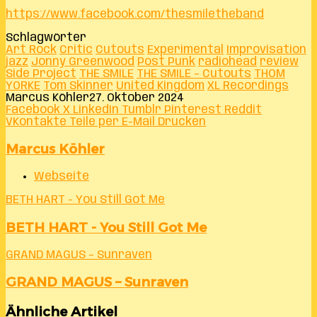
https://www.facebook.com/thesmiletheband
Schlagwörter
Art Rock
Critic
Cutouts
Experimental
Improvisation
jazz
Jonny Greenwood
Post Punk
radiohead
review
Side Project
THE SMILE
THE SMILE – Cutouts
THOM
YORKE
Tom Skinner
United Kingdom
XL Recordings
Marcus Köhler
27. Oktober 2024
Facebook
X
LinkedIn
Tumblr
Pinterest
Reddit
VKontakte
Teile per E-Mail
Drucken
Marcus Köhler
Webseite
BETH HART - You Still Got Me
BETH HART - You Still Got Me
GRAND MAGUS – Sunraven
GRAND MAGUS – Sunraven
Ähnliche Artikel