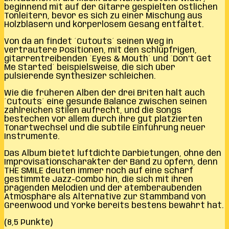
beginnend mit auf der Gitarre gespielten östlichen
Tonleitern, bevor es sich zu einer Mischung aus
Holzbläsern und körperlosem Gesang entfaltet.
Von da an findet ´Cutouts´ seinen Weg in
vertrautere Positionen, mit den schlüpfrigen,
gitarrentreibenden ´Eyes & Mouth´ und ´Don’t Get
Me Started´ beispielsweise, die sich über
pulsierende Synthesizer schleichen.
Wie die früheren Alben der drei Briten hält auch
´Cutouts´ eine gesunde Balance zwischen seinen
zahlreichen Stilen aufrecht, und die Songs
bestechen vor allem durch ihre gut platzierten
Tonartwechsel und die subtile Einführung neuer
Instrumente.
Das Album bietet luftdichte Darbietungen, ohne den
Improvisationscharakter der Band zu opfern, denn
THE SMILE deuten immer noch auf eine scharf
gestimmte Jazz-Combo hin, die sich mit ihren
prägenden Melodien und der atemberaubenden
Atmosphäre als Alternative zur Stammband von
Greenwood und Yorke bereits bestens bewährt hat.
(8,5 Punkte)