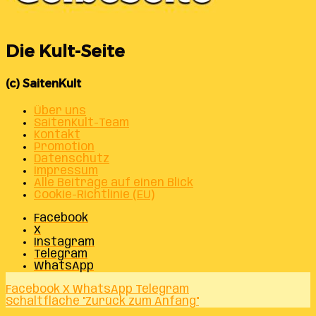
Die Kult-Seite
(c) SaitenKult
Über uns
SaitenKult-Team
Kontakt
Promotion
Datenschutz
Impressum
Alle Beiträge auf einen Blick
Cookie-Richtlinie (EU)
Facebook
X
Instagram
Telegram
WhatsApp
Facebook
X
WhatsApp
Telegram
Schaltfläche "Zurück zum Anfang"