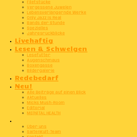
Filetstücke
Vergessene Juwelen
Lebensverlängernde Werke
Only Jazz Is Real
Bands der Stunde
Spezielles
Jahresrückblicke
Livehaftig
Lesen & Schwelgen
Lesefutter
Augenschmaus
Boxengasse
Bildergalerie
Redebedarf
Neu!
Alle Beiträge auf einen Blick
Aktuelles
Micks Mush-Room
Editorial
ME(N)TAL HEALTH
Info
Über uns
SaitenKult-Team