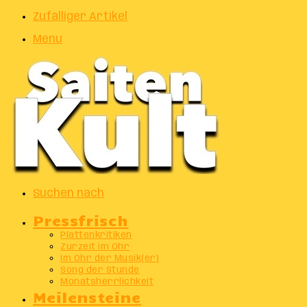
Zufälliger Artikel
Menu
Suchen nach
Pressfrisch
Plattenkritiken
Zurzeit im Ohr
Im Ohr der Musik(er)
Song der Stunde
Monatsherrlichkeit
Meilensteine