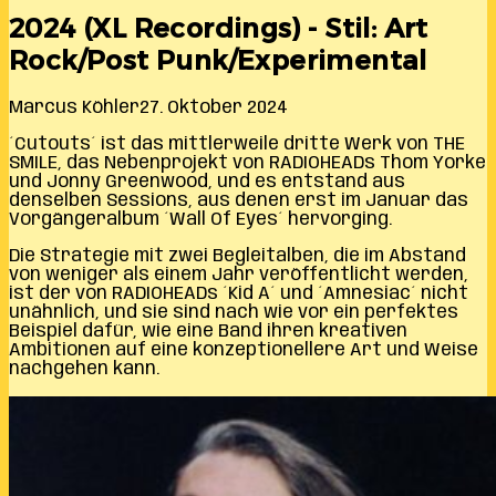
2024 (XL Recordings) - Stil: Art
Rock/Post Punk/Experimental
Marcus Köhler
27. Oktober 2024
´Cutouts´ ist das mittlerweile dritte Werk von THE
SMILE, das Nebenprojekt von RADIOHEADs Thom Yorke
und Jonny Greenwood, und es entstand aus
denselben Sessions, aus denen erst im Januar das
Vorgängeralbum ´Wall Of Eyes´ hervorging.
Die Strategie mit zwei Begleitalben, die im Abstand
von weniger als einem Jahr veröffentlicht werden,
ist der von RADIOHEADs ´Kid A´ und ´Amnesiac´ nicht
unähnlich, und sie sind nach wie vor ein perfektes
Beispiel dafür, wie eine Band ihren kreativen
Ambitionen auf eine konzeptionellere Art und Weise
nachgehen kann.