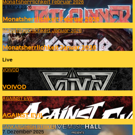
Monatsherrlichkeit Februar 2026
3. März 2026
Monatsherrlichkeit Februar 2026
Monatsherrlichkeit Januar 2026
4. Februar 2026
Monatsherrlichkeit Januar 2026
Live
VOIVOD
23. Juli 2026
VOIVOD
AGAINST EVIL
26. Juni 2026
AGAINST EVIL
TANKARD/HIGH STRIKER
7. Dezember 2025