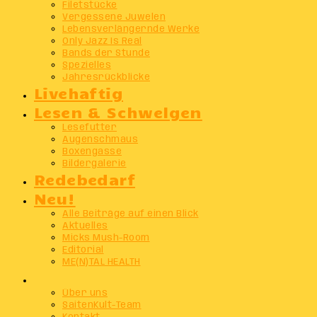
Filetstücke
Vergessene Juwelen
Lebensverlängernde Werke
Only Jazz Is Real
Bands der Stunde
Spezielles
Jahresrückblicke
Livehaftig
Lesen & Schwelgen
Lesefutter
Augenschmaus
Boxengasse
Bildergalerie
Redebedarf
Neu!
Alle Beiträge auf einen Blick
Aktuelles
Micks Mush-Room
Editorial
ME(N)TAL HEALTH
Info
Über uns
SaitenKult-Team