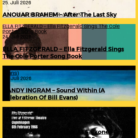
25. Juli 2026
ANOUAR BRAHEM – After The Last Sky
ELLA FITZGERALD – Ella Fitzgerald Sings The Cole
Porter Song Book
24. Juli 2026
ELLA FITZGERALD – Ella Fitzgerald Sings
The Cole Porter Song Book
RANDY INGRAM – Sound Within (A Celebration Of Bill
Evans)
24. Juli 2026
RANDY INGRAM – Sound Within (A
Celebration Of Bill Evans)
ELLA FITZGERALD – Live At Falkoner Centre
Copenhagen 6th February 1966
23. Juli 2026
ELLA FITZGERALD – Live At Falkoner Centre