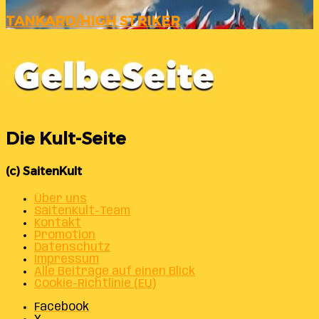
TANKARD/HIGH STRIKER
Die Kult-Seite
(c) SaitenKult
Über uns
SaitenKult-Team
Kontakt
Promotion
Datenschutz
Impressum
Alle Beiträge auf einen Blick
Cookie-Richtlinie (EU)
Facebook