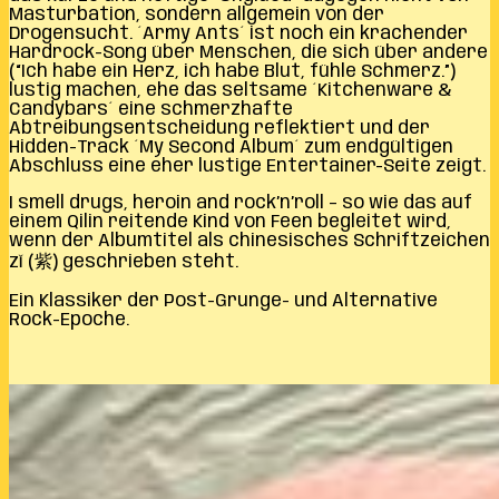
Masturbation, sondern allgemein von der
Drogensucht. ´Army Ants´ ist noch ein krachender
Hardrock-Song über Menschen, die sich über andere
(“Ich habe ein Herz, ich habe Blut, fühle Schmerz.”)
lustig machen, ehe das seltsame ´Kitchenware &
Candybars´ eine schmerzhafte
Abtreibungsentscheidung reflektiert und der
Hidden-Track ´My Second Album´ zum endgültigen
Abschluss eine eher lustige Entertainer-Seite zeigt.
I smell drugs, heroin and rock’n’roll – so wie das auf
einem Qilin reitende Kind von Feen begleitet wird,
wenn der Albumtitel als chinesisches Schriftzeichen
zǐ (紫) geschrieben steht.
Ein Klassiker der Post-Grunge- und Alternative
Rock-Epoche.