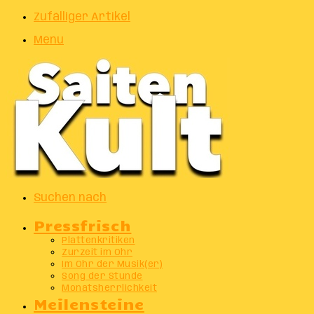
Zufälliger Artikel
Menu
Suchen nach
Pressfrisch
Plattenkritiken
Zurzeit im Ohr
Im Ohr der Musik(er)
Song der Stunde
Monatsherrlichkeit
Meilensteine