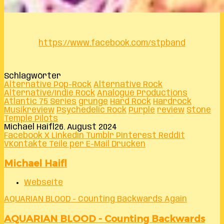
https://www.facebook.com/stpband
Schlagwörter
Alternative Pop-Rock
Alternative Rock
Alternative/Indie Rock
Analogue Productions
Atlantic 75 Series
grunge
Hard Rock
Hardrock
Musikreview
Psychedelic Rock
Purple
review
Stone
Temple Pilots
Michael Haifl
26. August 2024
Facebook
X
LinkedIn
Tumblr
Pinterest
Reddit
VKontakte
Teile per E-Mail
Drucken
Michael Haifl
Webseite
AQUARIAN BLOOD - Counting Backwards Again
AQUARIAN BLOOD - Counting Backwards