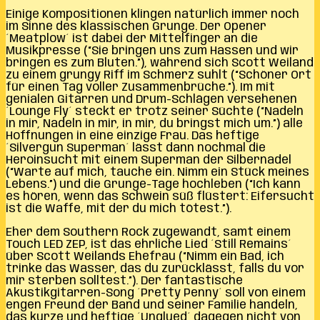
Einige Kompositionen klingen natürlich immer noch
im Sinne des klassischen Grunge. Der Opener
´Meatplow´ ist dabei der Mittelfinger an die
Musikpresse (“Sie bringen uns zum Hassen und wir
bringen es zum Bluten.”), während sich Scott Weiland
zu einem grungy Riff im Schmerz suhlt (“Schöner Ort
für einen Tag voller Zusammenbrüche.”). Im mit
genialen Gitarren und Drum-Schlägen versehenen
´Lounge Fly´ steckt er trotz seiner Süchte (“Nadeln
in mir, Nadeln in mir, in mir, du bringst mich um.”) alle
Hoffnungen in eine einzige Frau. Das heftige
´Silvergun Superman´ lässt dann nochmal die
Heroinsucht mit einem Superman der Silbernadel
(“Warte auf mich, tauche ein. Nimm ein Stück meines
Lebens.”) und die Grunge-Tage hochleben (“Ich kann
es hören, wenn das Schwein süß flüstert: Eifersucht
ist die Waffe, mit der du mich tötest.”).
Eher dem Southern Rock zugewandt, samt einem
Touch LED ZEP, ist das ehrliche Lied ´Still Remains´
über Scott Weilands Ehefrau (“Nimm ein Bad, ich
trinke das Wasser, das du zurücklässt, falls du vor
mir sterben solltest.”). Der fantastische
Akustikgitarren-Song ´Pretty Penny´ soll von einem
engen Freund der Band und seiner Familie handeln,
das kurze und heftige ´Unglued´ dagegen nicht von