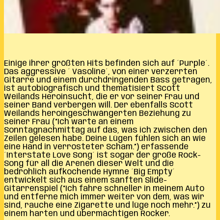
Einige ihrer größten Hits befinden sich auf ´Purple´.
Das aggressive ´ Vasoline´, von einer verzerrten
Gitarre und einem durchdringenden Bass getragen,
ist autobiografisch und thematisiert Scott
Weilands Heroinsucht, die er vor seiner Frau und
seiner Band verbergen will. Der ebenfalls Scott
Weilands heroingeschwängerten Beziehung zu
seiner Frau (“Ich warte an einem
Sonntagnachmittag auf das, was ich zwischen den
Zeilen gelesen habe. Deine Lügen fühlen sich an wie
eine Hand in verrosteter Scham.”) erfassende
´Interstate Love Song´ ist sogar der große Rock-
Song für all die Arenen dieser Welt und die
bedrohlich aufkochende Hymne ´Big Empty´
entwickelt sich aus einem sanften Slide-
Gitarrenspiel (“Ich fahre schneller in meinem Auto
und entferne mich immer weiter von dem, was wir
sind, rauche eine Zigarette und lüge noch mehr.”) zu
einem harten und übermächtigen Rocker.