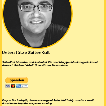
Unterstütze SaitenKult
SaitenKult ist werbe- und kostenfrei. Ein unabhängiges Musikmagazin kostet
dennoch Geld und Arbeit. Unterstützen Sie uns dabei.
Do you like in-depth, diverse coverage of SaitenKult? Help us with a small
donation to keep the magazine running.