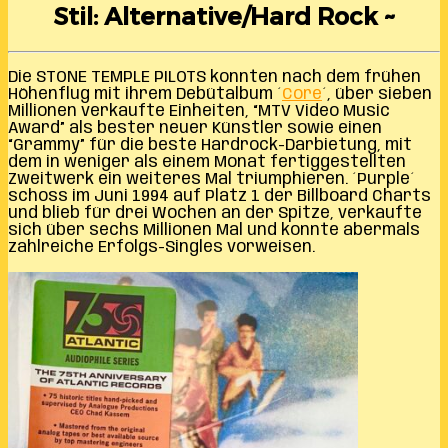
Stil: Alternative/Hard Rock ~
Die STONE TEMPLE PILOTS konnten nach dem frühen
Höhenflug mit ihrem Debütalbum ´
Core
´, über sieben
Millionen verkaufte Einheiten, “MTV Video Music
Award” als bester neuer Künstler sowie einen
“Grammy” für die beste Hardrock-Darbietung, mit
dem in weniger als einem Monat fertiggestellten
Zweitwerk ein weiteres Mal triumphieren. ´Purple´
schoss im Juni 1994 auf Platz 1 der Billboard Charts
und blieb für drei Wochen an der Spitze, verkaufte
sich über sechs Millionen Mal und konnte abermals
zahlreiche Erfolgs-Singles vorweisen.