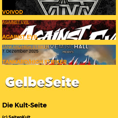
23. Juli 2026
VOIVOD
AGAINST EVIL
26. Juni 2026
AGAINST EVIL
TANKARD/HIGH STRIKER
7. Dezember 2025
TANKARD/HIGH STRIKER
Die Kult-Seite
(c) SaitenKult