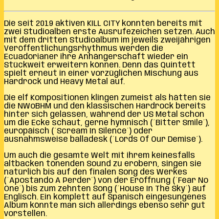
Die seit 2019 aktiven KILL CITY konnten bereits mit
zwei Studioalben erste Ausrufezeichen setzen. Auch
mit dem dritten Studioalbum im jeweils zweijährigen
Veröffentlichungsrhythmus werden die
Ecuadorianer ihre Anhängerschaft wieder ein
Stückweit erweitern können. Denn das Quintett
spielt erneut in einer vorzüglichen Mischung aus
Hardrock und Heavy Metal auf.
Die elf Kompositionen klingen zumeist als hätten sie
die NWoBHM und den klassischen Hardrock bereits
hinter sich gelassen, während der US Metal schon
um die Ecke schaut, gerne hymnisch (´Bitter Smile´),
europäisch (´Scream In Silence´) oder
ausnahmsweise balladesk (´Lords Of Our Demise´).
Um auch die gesamte Welt mit ihrem keinesfalls
altbacken tönenden Sound zu erobern, singen sie
natürlich bis auf den finalen Song des Werkes
(´Apostando A Perder´) von der Eröffnung (´Fear No
One´) bis zum zehnten Song (´House In The Sky´) auf
Englisch. Ein komplett auf Spanisch eingesungenes
Album könnte man sich allerdings ebenso sehr gut
vorstellen.