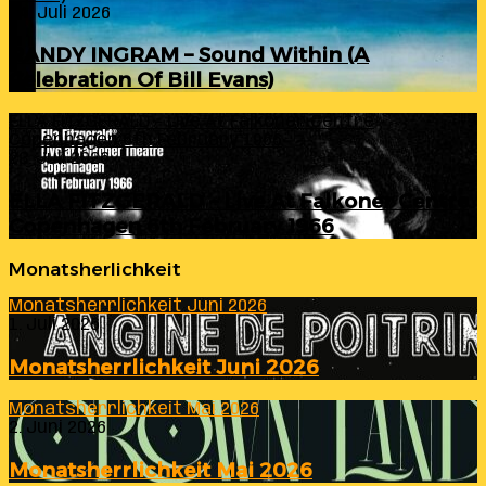
24. Juli 2026
RANDY INGRAM – Sound Within (A
Celebration Of Bill Evans)
ELLA FITZGERALD – Live At Falkoner Centre
Copenhagen 6th February 1966
23. Juli 2026
ELLA FITZGERALD – Live At Falkoner Centre
Copenhagen 6th February 1966
Monatsherlichkeit
Monatsherrlichkeit Juni 2026
1. Juli 2026
Monatsherrlichkeit Juni 2026
Monatsherrlichkeit Mai 2026
2. Juni 2026
Monatsherrlichkeit Mai 2026