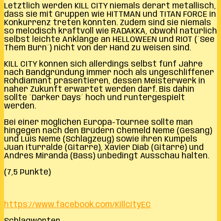
Letztlich werden KILL CITY niemals derart metallisch,
dass sie mit Gruppen wie HITTMAN und TITAN FORCE in
Konkurrenz treten könnten. Zudem sind sie niemals
so melodisch kraftvoll wie RADAKKA, obwohl natürlich
selbst leichte Anklänge an HELLOWEEN und RIOT (´See
Them Burn´) nicht von der Hand zu weisen sind.
KILL CITY können sich allerdings selbst fünf Jahre
nach Bandgründung immer noch als ungeschliffener
Rohdiamant präsentieren, dessen Meisterwerk in
naher Zukunft erwartet werden darf. Bis dahin
sollte ´Darker Days´ hoch und runtergespielt
werden.
Bei einer möglichen Europa-Tournee sollte man
hingegen nach den Brüdern Chemeld Neme (Gesang)
und Luis Neme (Schlagzeug) sowie ihren Kumpels
Juan Iturralde (Gitarre), Xavier Diab (Gitarre) und
Andres Miranda (Bass) unbedingt Ausschau halten.
(7,5 Punkte)
https://www.facebook.com/KillcityEC