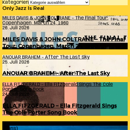
Kategorien
Only Jazz Is Real
MILES DAVIS & JOHN COLTRANE – The Final Tour:
Copenhagen, March 24, 1960
26. Juli 2026
MILES DAVIS & JOHN COLTRANE – The Final
Tour: Copenhagen, March 24, 1960
ANOUAR BRAHEM – After The Last Sky
25. Juli 2026
ANOUAR BRAHEM – After The Last Sky
ELLA FITZGERALD – Ella Fitzgerald Sings The Cole
Porter Song Book
24. Juli 2026
ELLA FITZGERALD – Ella Fitzgerald Sings
The Cole Porter Song Book
RANDY INGRAM – Sound Within (A Celebration Of Bill
Evans)