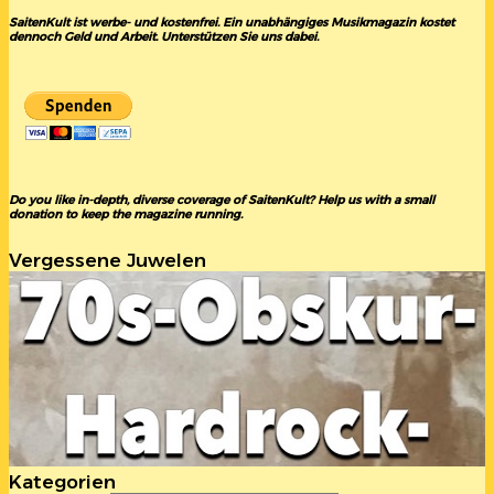
SaitenKult ist werbe- und kostenfrei. Ein unabhängiges Musikmagazin kostet
dennoch Geld und Arbeit. Unterstützen Sie uns dabei.
Do you like in-depth, diverse coverage of SaitenKult? Help us with a small
donation to keep the magazine running.
Vergessene Juwelen
Kategorien