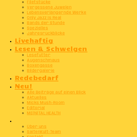
Filetstücke
Vergessene Juwelen
Lebensverlängernde Werke
Only Jazz Is Real
Bands der Stunde
Spezielles
Jahresrückblicke
Livehaftig
Lesen & Schwelgen
Lesefutter
Augenschmaus
Boxengasse
Bildergalerie
Redebedarf
Neu!
Alle Beiträge auf einen Blick
Aktuelles
Micks Mush-Room
Editorial
ME(N)TAL HEALTH
Info
Über uns
SaitenKult-Team