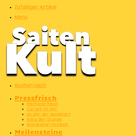
Zufälliger Artikel
Menu
Suchen nach
Pressfrisch
Plattenkritiken
Zurzeit im Ohr
Im Ohr der Musik(er)
Song der Stunde
Monatsherrlichkeit
Meilensteine