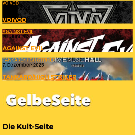
VOIVOD
23. Juli 2026
VOIVOD
AGAINST EVIL
26. Juni 2026
AGAINST EVIL
TANKARD/HIGH STRIKER
7. Dezember 2025
TANKARD/HIGH STRIKER
Die Kult-Seite