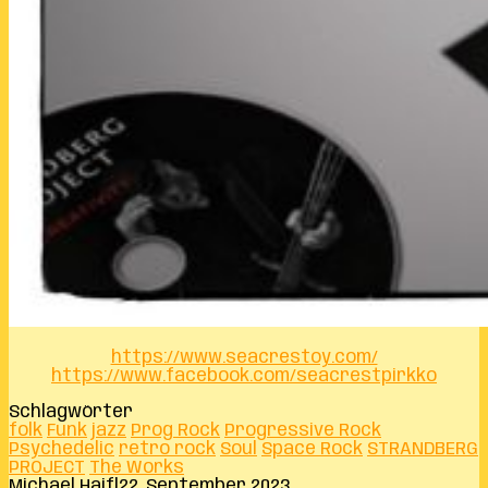
https://www.seacrestoy.com/
https://www.facebook.com/seacrestpirkko
Schlagwörter
folk
Funk
jazz
Prog Rock
Progressive Rock
Psychedelic
retro rock
Soul
Space Rock
STRANDBERG
PROJECT
The Works
Michael Haifl
22. September 2023