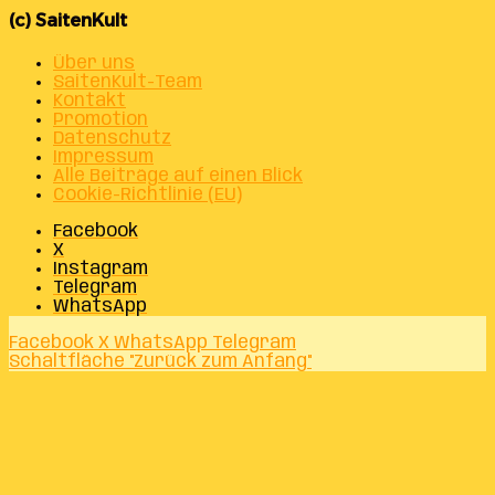
(c) SaitenKult
Über uns
SaitenKult-Team
Kontakt
Promotion
Datenschutz
Impressum
Alle Beiträge auf einen Blick
Cookie-Richtlinie (EU)
Facebook
X
Instagram
Telegram
WhatsApp
Facebook
X
WhatsApp
Telegram
Schaltfläche "Zurück zum Anfang"