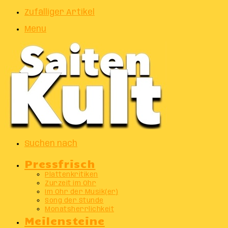
Zufälliger Artikel
Menu
Suchen nach
Pressfrisch
Plattenkritiken
Zurzeit im Ohr
Im Ohr der Musik(er)
Song der Stunde
Monatsherrlichkeit
Meilensteine