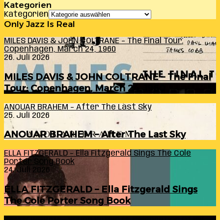
Kategorien
Kategorien
Only Jazz Is Real
MILES DAVIS & JOHN COLTRANE – The Final Tour:
Copenhagen, March 24, 1960
26. Juli 2026
MILES DAVIS & JOHN COLTRANE – The Final
Tour: Copenhagen, March 24, 1960
ANOUAR BRAHEM – After The Last Sky
25. Juli 2026
ANOUAR BRAHEM – After The Last Sky
ELLA FITZGERALD – Ella Fitzgerald Sings The Cole
Porter Song Book
24. Juli 2026
ELLA FITZGERALD – Ella Fitzgerald Sings
The Cole Porter Song Book
RANDY INGRAM – Sound Within (A Celebration Of Bill