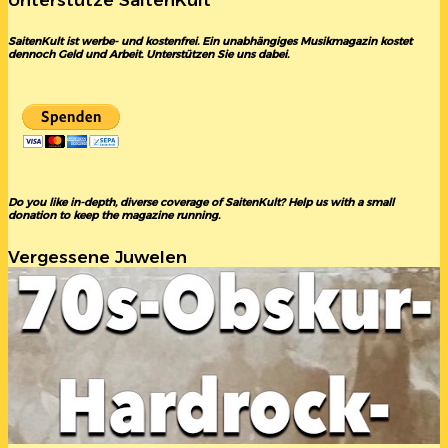
Unterstütze SaitenKult
SaitenKult ist werbe- und kostenfrei. Ein unabhängiges Musikmagazin kostet
dennoch Geld und Arbeit. Unterstützen Sie uns dabei.
Do you like in-depth, diverse coverage of SaitenKult? Help us with a small
donation to keep the magazine running.
Vergessene Juwelen