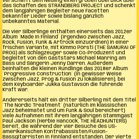
verschafft dem Neuling einen großen Überblick über
das Schaffen des STRANDBERG PROJECT und schenkt
dem langjährigen Begleiter neue Facetten
bekannter Lieder sowie bislang gänzlich
unbekanntes Material.
Die vier Silberlinge enthalten einerseits das 2012er
Album ´Made In Finland´ (irgendwo zwischen Jazz,
Rock, Fusion, Funk & Artrock einzuordnen) in einer
frischen Variante, mit Kimmo Pörsti (THE SAMURAI OF
PROG) als Schlagzeuger sowie Co-Produzent und
begleitet von den Gaststars Michael Manring am
Bass und Sängerin Jenny Darren. Außerdem
beinhalten die kleinen Rundlinge das 2018er Album
´Progressive Construction´ (in gewisser Weise
zwischen Jazz, Prog & Fusion zu lokalisieren), bei
dem Keyboarder Jukka Gustavson die führende
Kraft war.
Andererseits hält ein dritter Silberling mit dem Titel
´The Nordic Treatment´ (natürlich im klassischen
Jazz beheimatet und um Funk & Soul bereichert)
viele Aufnahmen mit ihrem langjährigen Stammgast
Paul Jackson (Herbie Hancock, THE HEADHUNTERS)
bereit, die während der vier Besuche des US-
amerikanischen Kontrabassisten/Fusion-
Bassgitarristen in Finnland entstanden. Der vierte