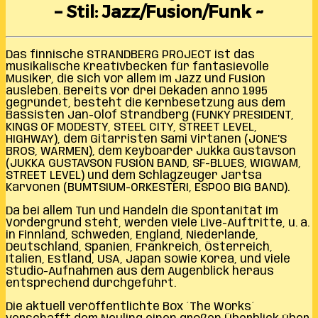
– Stil: Jazz/Fusion/Funk ~
Das finnische STRANDBERG PROJECT ist das
musikalische Kreativbecken für fantasievolle
Musiker, die sich vor allem im Jazz und Fusion
ausleben. Bereits vor drei Dekaden anno 1995
gegründet, besteht die Kernbesetzung aus dem
Bassisten Jan-Olof Strandberg (FUNKY PRESIDENT,
KINGS OF MODESTY, STEEL CITY, STREET LEVEL,
HIGHWAY), dem Gitarristen Sami Virtanen (JONE’S
BROS, WARMEN), dem Keyboarder Jukka Gustavson
(JUKKA GUSTAVSON FUSION BAND, SF-BLUES, WIGWAM,
STREET LEVEL) und dem Schlagzeuger Jartsa
Karvonen (BUMTSIUM-ORKESTERI, ESPOO BIG BAND).
Da bei allem Tun und Handeln die Spontanität im
Vordergrund steht, werden viele Live-Auftritte, u. a.
in Finnland, Schweden, England, Niederlande,
Deutschland, Spanien, Frankreich, Österreich,
Italien, Estland, USA, Japan sowie Korea, und viele
Studio-Aufnahmen aus dem Augenblick heraus
entsprechend durchgeführt.
Die aktuell veröffentlichte Box ´The Works´