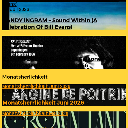
Evans)
24. Juli 2026
RANDY INGRAM – Sound Within (A
Celebration Of Bill Evans)
ELLA FITZGERALD – Live At Falkoner Centre
Copenhagen 6th February 1966
23. Juli 2026
ELLA FITZGERALD – Live At Falkoner Centre
Copenhagen 6th February 1966
Monatsherlichkeit
Monatsherrlichkeit Juni 2026
1. Juli 2026
Monatsherrlichkeit Juni 2026
Monatsherrlichkeit Mai 2026
2. Juni 2026