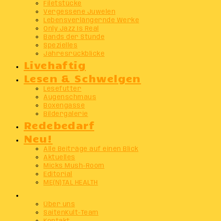
Filetstücke
Vergessene Juwelen
Lebensverlängernde Werke
Only Jazz Is Real
Bands der Stunde
Spezielles
Jahresrückblicke
Livehaftig
Lesen & Schwelgen
Lesefutter
Augenschmaus
Boxengasse
Bildergalerie
Redebedarf
Neu!
Alle Beiträge auf einen Blick
Aktuelles
Micks Mush-Room
Editorial
ME(N)TAL HEALTH
Info
Über uns
SaitenKult-Team