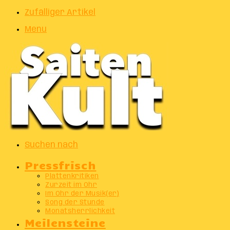
Zufälliger Artikel
Menu
Suchen nach
Pressfrisch
Plattenkritiken
Zurzeit im Ohr
Im Ohr der Musik(er)
Song der Stunde
Monatsherrlichkeit
Meilensteine