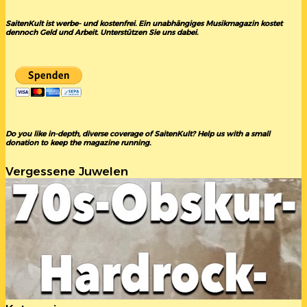
SaitenKult ist werbe- und kostenfrei. Ein unabhängiges Musikmagazin kostet
dennoch Geld und Arbeit. Unterstützen Sie uns dabei.
Do you like in-depth, diverse coverage of SaitenKult? Help us with a small
donation to keep the magazine running.
Vergessene Juwelen