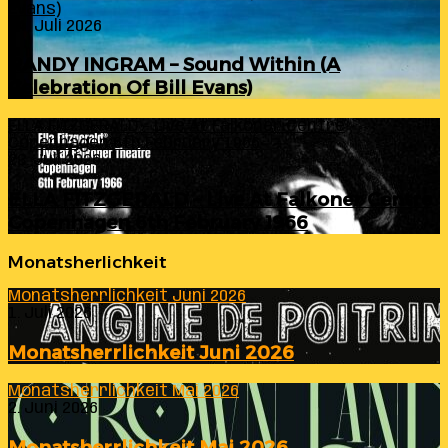
Evans)
24. Juli 2026
RANDY INGRAM – Sound Within (A
Celebration Of Bill Evans)
ELLA FITZGERALD – Live At Falkoner Centre
Copenhagen 6th February 1966
23. Juli 2026
ELLA FITZGERALD – Live At Falkoner Centre
Copenhagen 6th February 1966
Monatsherlichkeit
Monatsherrlichkeit Juni 2026
1. Juli 2026
Monatsherrlichkeit Juni 2026
Monatsherrlichkeit Mai 2026
2. Juni 2026
Monatsherrlichkeit Mai 2026