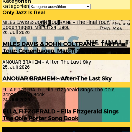
Kategorien
Kategorien
Only Jazz Is Real
MILES DAVIS & JOHN COLTRANE – The Final Tour:
Copenhagen, March 24, 1960
26. Juli 2026
MILES DAVIS & JOHN COLTRANE – The Final
Tour: Copenhagen, March 24, 1960
ANOUAR BRAHEM – After The Last Sky
25. Juli 2026
ANOUAR BRAHEM – After The Last Sky
ELLA FITZGERALD – Ella Fitzgerald Sings The Cole
Porter Song Book
24. Juli 2026
ELLA FITZGERALD – Ella Fitzgerald Sings
The Cole Porter Song Book
RANDY INGRAM – Sound Within (A Celebration Of Bill