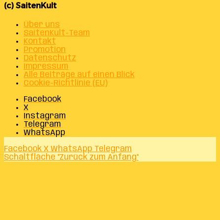
(c) SaitenKult
Über uns
SaitenKult-Team
Kontakt
Promotion
Datenschutz
Impressum
Alle Beiträge auf einen Blick
Cookie-Richtlinie (EU)
Facebook
X
Instagram
Telegram
WhatsApp
Facebook
X
WhatsApp
Telegram
Schaltfläche "Zurück zum Anfang"