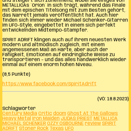
und steigert sich zunehmend, wobei sie einiges von
METALLICAs ´Orion´ in sich trägt, während das Finale
mit dem epischen Titelsong mit zum Besten gehört,
das Narrett jemals veröffentlicht hat. Auch hier
finden sich immer wieder Michael Schenker-Gitarren
im UFO-Style, eingebettet in einem sich perfekt
entwickelnden Midtempo-Stampfer.
SPIRIT ADRIFT klingen auch auf ihrem neuesten Werk
modern und altmodisch zugleich, mit einem
angemessenen Maß an Härte, aber auch der
Fähigkeit, Emotionen auf eindringliche Weise zu
transportieren – und das alles handwerklich wieder
einmal auf einem enorm hohen Niveau.
(8,5 Punkte)
https://www.facebook.com/SpiritAdrift
(VÖ: 18.8.2023)
Schlagwörter
Century Media
Critic
doom
Ghost At The Gallows
Heavy Metal
Iron Maiden
JUDAS PRIEST
METALLICA
MICHAEL SCHENKER
OZZY OSBOURNE
review
SPIRIT
ADRIFT
Stoner Rock
Texas
UFO