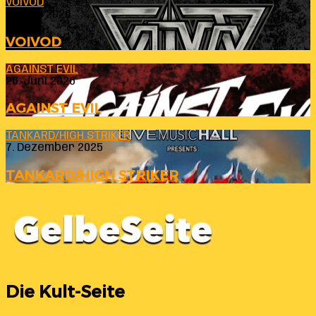
VOIVOD
23. Juli 2026
VOIVOD
AGAINST EVIL
26. Juni 2026
AGAINST EVIL
TANKARD/HIGH STRIKER
7. Dezember 2025
TANKARD/HIGH STRIKER
Die Kult-Seite