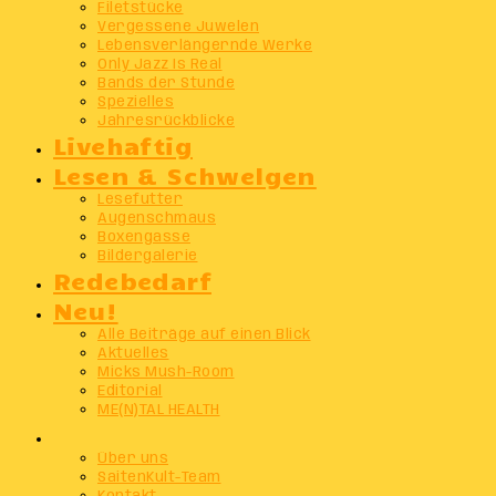
Filetstücke
Vergessene Juwelen
Lebensverlängernde Werke
Only Jazz Is Real
Bands der Stunde
Spezielles
Jahresrückblicke
Livehaftig
Lesen & Schwelgen
Lesefutter
Augenschmaus
Boxengasse
Bildergalerie
Redebedarf
Neu!
Alle Beiträge auf einen Blick
Aktuelles
Micks Mush-Room
Editorial
ME(N)TAL HEALTH
Info
Über uns
SaitenKult-Team