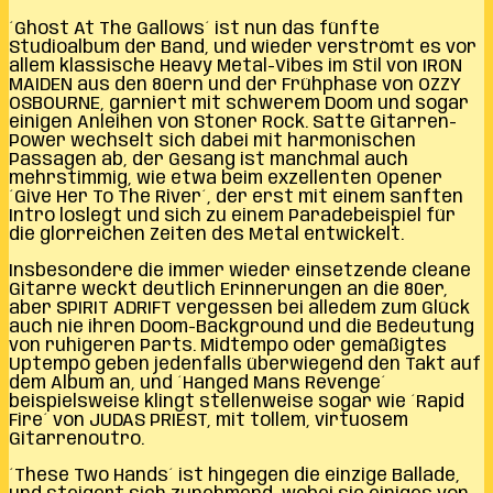
´Ghost At The Gallows´ ist nun das fünfte
Studioalbum der Band, und wieder verströmt es vor
allem klassische Heavy Metal-Vibes im Stil von IRON
MAIDEN aus den 80ern und der Frühphase von OZZY
OSBOURNE, garniert mit schwerem Doom und sogar
einigen Anleihen von Stoner Rock. Satte Gitarren-
Power wechselt sich dabei mit harmonischen
Passagen ab, der Gesang ist manchmal auch
mehrstimmig, wie etwa beim exzellenten Opener
´Give Her To The River´, der erst mit einem sanften
Intro loslegt und sich zu einem Paradebeispiel für
die glorreichen Zeiten des Metal entwickelt.
Insbesondere die immer wieder einsetzende cleane
Gitarre weckt deutlich Erinnerungen an die 80er,
aber SPIRIT ADRIFT vergessen bei alledem zum Glück
auch nie ihren Doom-Background und die Bedeutung
von ruhigeren Parts. Midtempo oder gemäßigtes
Uptempo geben jedenfalls überwiegend den Takt auf
dem Album an, und ´Hanged Mans Revenge´
beispielsweise klingt stellenweise sogar wie ´Rapid
Fire´ von JUDAS PRIEST, mit tollem, virtuosem
Gitarrenoutro.
´These Two Hands´ ist hingegen die einzige Ballade,