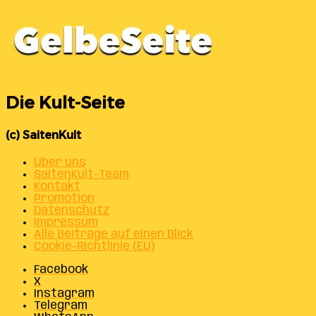
Die Kult-Seite
(c) SaitenKult
Über uns
SaitenKult-Team
Kontakt
Promotion
Datenschutz
Impressum
Alle Beiträge auf einen Blick
Cookie-Richtlinie (EU)
Facebook
X
Instagram
Telegram