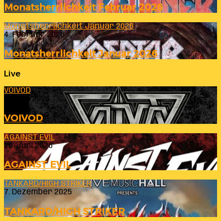
Monatsherrlichkeit Februar 2026
Monatsherrlichkeit Januar 2026
4. Februar 2026
Monatsherrlichkeit Januar 2026
Live
VOIVOD
23. Juli 2026
VOIVOD
AGAINST EVIL
26. Juni 2026
AGAINST EVIL
TANKARD/HIGH STRIKER
7. Dezember 2025
TANKARD/HIGH STRIKER