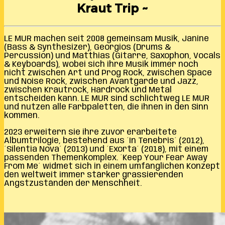
Kraut Trip ~
LE MUR machen seit 2008 gemeinsam Musik, Janine
(Bass & Synthesizer), Georgios (Drums &
Percussion) und Matthias (Gitarre, Saxophon, Vocals
& Keyboards), wobei sich ihre Musik immer noch
nicht zwischen Art und Prog Rock, zwischen Space
und Noise Rock, zwischen Avantgarde und Jazz,
zwischen Krautrock, Hardrock und Metal
entscheiden kann. LE MUR sind schlichtweg LE MUR
und nutzen alle Farbpaletten, die ihnen in den Sinn
kommen.
2023 erweitern sie ihre zuvor erarbeitete
Albumtrilogie, bestehend aus ´In Tenebris´ (2012),
´Silentia Nova´ (2013) und ´Exorta´ (2018), mit einem
passenden Themenkomplex. ´Keep Your Fear Away
From Me´ widmet sich in einem umfänglichen Konzept
den weltweit immer stärker grassierenden
Angstzuständen der Menschheit.