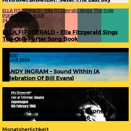
ELLA FITZGERALD – Ella Fitzgerald Sings The Cole
Porter Song Book
24. Juli 2026
ELLA FITZGERALD – Ella Fitzgerald Sings
The Cole Porter Song Book
RANDY INGRAM – Sound Within (A Celebration Of Bill
Evans)
24. Juli 2026
RANDY INGRAM – Sound Within (A
Celebration Of Bill Evans)
ELLA FITZGERALD – Live At Falkoner Centre
Copenhagen 6th February 1966
23. Juli 2026
ELLA FITZGERALD – Live At Falkoner Centre
Copenhagen 6th February 1966
Monatsherlichkeit