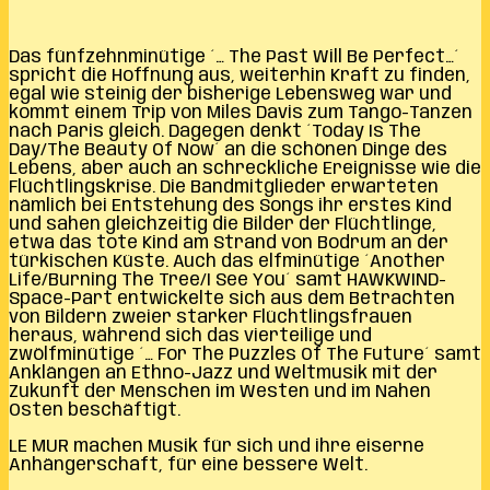
Das fünfzehnminütige ´… The Past Will Be Perfect…´
spricht die Hoffnung aus, weiterhin Kraft zu finden,
egal wie steinig der bisherige Lebensweg war und
kommt einem Trip von Miles Davis zum Tango-Tanzen
nach Paris gleich. Dagegen denkt ´Today Is The
Day/The Beauty Of Now´ an die schönen Dinge des
Lebens, aber auch an schreckliche Ereignisse wie die
Flüchtlingskrise. Die Bandmitglieder erwarteten
nämlich bei Entstehung des Songs ihr erstes Kind
und sahen gleichzeitig die Bilder der Flüchtlinge,
etwa das tote Kind am Strand von Bodrum an der
türkischen Küste. Auch das elfminütige ´Another
Life/Burning The Tree/I See You´ samt HAWKWIND-
Space-Part entwickelte sich aus dem Betrachten
von Bildern zweier starker Flüchtlingsfrauen
heraus, während sich das vierteilige und
zwölfminütige ´… For The Puzzles Of The Future´ samt
Anklängen an Ethno-Jazz und Weltmusik mit der
Zukunft der Menschen im Westen und im Nahen
Osten beschäftigt.
LE MUR machen Musik für sich und ihre eiserne
Anhängerschaft, für eine bessere Welt.