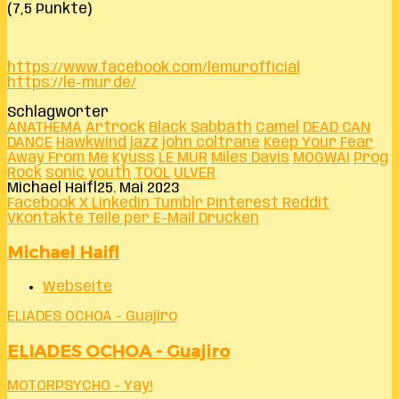
(7,5 Punkte)
https://www.facebook.com/lemurofficial
https://le-mur.de/
Schlagwörter
ANATHEMA
Artrock
Black Sabbath
Camel
DEAD CAN
DANCE
Hawkwind
jazz
john coltrane
Keep Your Fear
Away From Me
Kyuss
LE MUR
Miles Davis
MOGWAI
Prog
Rock
sonic youth
TOOL
ULVER
Michael Haifl
25. Mai 2023
Facebook
X
LinkedIn
Tumblr
Pinterest
Reddit
VKontakte
Teile per E-Mail
Drucken
Michael Haifl
Webseite
ELIADES OCHOA - Guajiro
ELIADES OCHOA - Guajiro
MOTORPSYCHO - Yay!