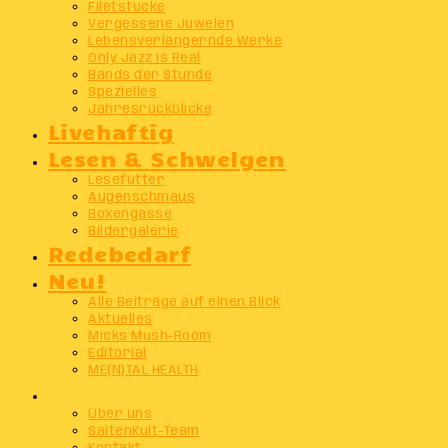
Filetstücke
Vergessene Juwelen
Lebensverlängernde Werke
Only Jazz Is Real
Bands der Stunde
Spezielles
Jahresrückblicke
Livehaftig
Lesen & Schwelgen
Lesefutter
Augenschmaus
Boxengasse
Bildergalerie
Redebedarf
Neu!
Alle Beiträge auf einen Blick
Aktuelles
Micks Mush-Room
Editorial
ME(N)TAL HEALTH
Info
Über uns
SaitenKult-Team