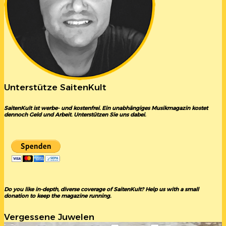
Unterstütze SaitenKult
SaitenKult ist werbe- und kostenfrei. Ein unabhängiges Musikmagazin kostet
dennoch Geld und Arbeit. Unterstützen Sie uns dabei.
Do you like in-depth, diverse coverage of SaitenKult? Help us with a small
donation to keep the magazine running.
Vergessene Juwelen