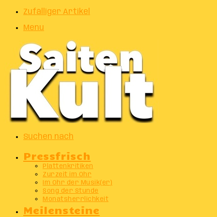
Zufälliger Artikel
Menu
Suchen nach
Pressfrisch
Plattenkritiken
Zurzeit im Ohr
Im Ohr der Musik(er)
Song der Stunde
Monatsherrlichkeit
Meilensteine