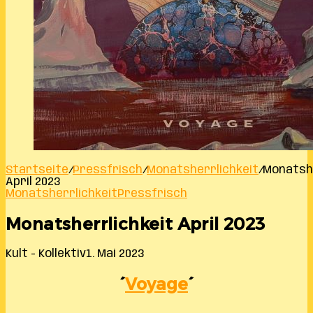
Startseite
/
Pressfrisch
/
Monatsherrlichkeit
/
Monatshe
April 2023
Monatsherrlichkeit
Pressfrisch
Monatsherrlichkeit April 2023
Kult - Kollektiv
1. Mai 2023
´
Voyage
´