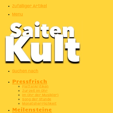
Zufälliger Artikel
Menu
Suchen nach
Pressfrisch
Plattenkritiken
Zurzeit im Ohr
Im Ohr der Musik(er)
Song der Stunde
Monatsherrlichkeit
Meilensteine