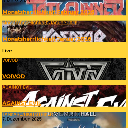
3. März 2026
Monatsherrlichkeit Februar 2026
Monatsherrlichkeit Januar 2026
4. Februar 2026
Monatsherrlichkeit Januar 2026
Live
VOIVOD
23. Juli 2026
VOIVOD
AGAINST EVIL
26. Juni 2026
AGAINST EVIL
TANKARD/HIGH STRIKER
7. Dezember 2025