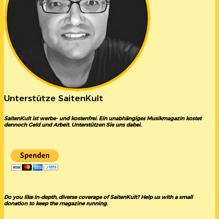
Unterstütze SaitenKult
SaitenKult ist werbe- und kostenfrei. Ein unabhängiges Musikmagazin kostet
dennoch Geld und Arbeit. Unterstützen Sie uns dabei.
Do you like in-depth, diverse coverage of SaitenKult? Help us with a small
donation to keep the magazine running.