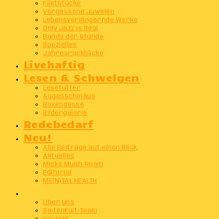
Filetstücke
Vergessene Juwelen
Lebensverlängernde Werke
Only Jazz Is Real
Bands der Stunde
Spezielles
Jahresrückblicke
Livehaftig
Lesen & Schwelgen
Lesefutter
Augenschmaus
Boxengasse
Bildergalerie
Redebedarf
Neu!
Alle Beiträge auf einen Blick
Aktuelles
Micks Mush-Room
Editorial
ME(N)TAL HEALTH
Info
Über uns
SaitenKult-Team