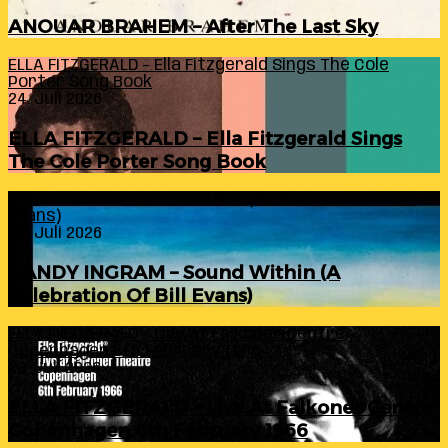
ANOUAR BRAHEM – After The Last Sky
ELLA FITZGERALD – Ella Fitzgerald Sings The Cole
Porter Song Book
24. Juli 2026
ELLA FITZGERALD – Ella Fitzgerald Sings
The Cole Porter Song Book
RANDY INGRAM – Sound Within (A Celebration Of Bill
Evans)
24. Juli 2026
RANDY INGRAM – Sound Within (A
Celebration Of Bill Evans)
ELLA FITZGERALD – Live At Falkoner Centre
Copenhagen 6th February 1966
23. Juli 2026
ELLA FITZGERALD – Live At Falkoner Centre
Copenhagen 6th February 1966