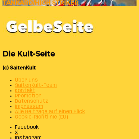
TANKARD/HIGH STRIKER
Die Kult-Seite
(c) SaitenKult
Über uns
SaitenKult-Team
Kontakt
Promotion
Datenschutz
Impressum
Alle Beiträge auf einen Blick
Cookie-Richtlinie (EU)
Facebook
X
Instagram