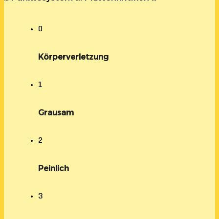
0
Körperverletzung
1
Grausam
2
Peinlich
3