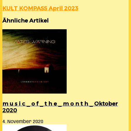
KULT KOMPASS April 2023
Ähnliche Artikel
m u s i c _ o f _ t h e _ m o n t h _ Oktober
2020
4. November 2020