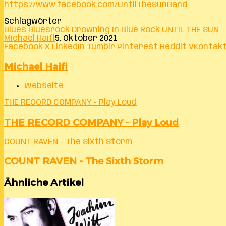
https://www.facebook.com/UntilTheSunBand
Schlagwörter
Blues
Bluesrock
Drowning In Blue
Rock
UNTIL THE SUN
Michael Haifl
5. Oktober 2021
Facebook
X
LinkedIn
Tumblr
Pinterest
Reddit
VKontak
Michael Haifl
Webseite
THE RECORD COMPANY - Play Loud
THE RECORD COMPANY - Play Loud
COUNT RAVEN - The Sixth Storm
COUNT RAVEN - The Sixth Storm
Ähnliche Artikel