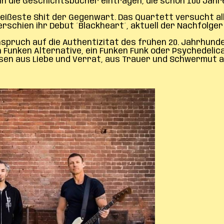
h in die Geschichtsbücher eintragen, die schon 100 Jah
ißeste Shit der Gegenwart. Das Quartett versucht all
rschien ihr Debüt ´Blackheart´, aktuell der Nachfolger 
nspruch auf die Authentizität des frühen 20. Jahrhunde
n Funken Alternative, ein Funken Funk oder Psychedelic
isen aus Liebe und Verrat, aus Trauer und Schwermut a