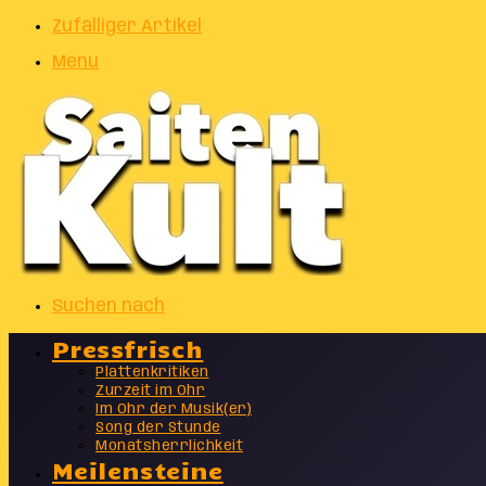
Zufälliger Artikel
Menu
Suchen nach
Pressfrisch
Plattenkritiken
Zurzeit im Ohr
Im Ohr der Musik(er)
Song der Stunde
Monatsherrlichkeit
Meilensteine