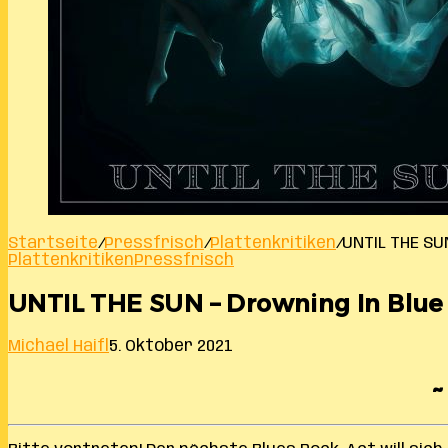
Startseite
/
Pressfrisch
/
Plattenkritiken
/
UNTIL THE SU
Plattenkritiken
Pressfrisch
UNTIL THE SUN – Drowning In Blue
Michael Haifl
5. Oktober 2021
~