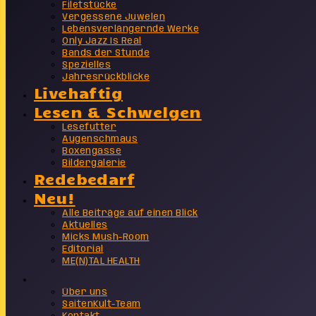
Filetstücke
Vergessene Juwelen
Lebensverlängernde Werke
Only Jazz Is Real
Bands der Stunde
Spezielles
Jahresrückblicke
Livehaftig
Lesen & Schwelgen
Lesefutter
Augenschmaus
Boxengasse
Bildergalerie
Redebedarf
Neu!
Alle Beiträge auf einen Blick
Aktuelles
Micks Mush-Room
Editorial
ME(N)TAL HEALTH
Info
Über uns
SaitenKult-Team