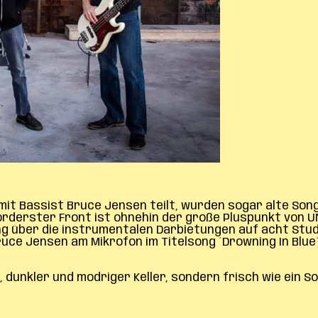
 mit Bassist Bruce Jensen teilt, wurden sogar alte Son
rderster Front ist ohnehin der große Pluspunkt von U
ng über die instrumentalen Darbietungen auf acht Stud
ruce Jensen am Mikrofon im Titelsong ´Drowning In Blu
er, dunkler und modriger Keller, sondern frisch wie ein