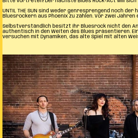
Bitte vortreten! Der nächste Blues Rock-Act will sic
UNTIL THE SUN sind weder genresprengend noch der he
Bluesrockern aus Phoenix zu zählen. Vor zwei Jahren e
Selbstverständlich besitzt ihr Bluesrock nicht den A
authentisch in den Weiten des Blues präsentieren. Ei
versuchen mit Dynamiken, das alte Spiel mit alten We