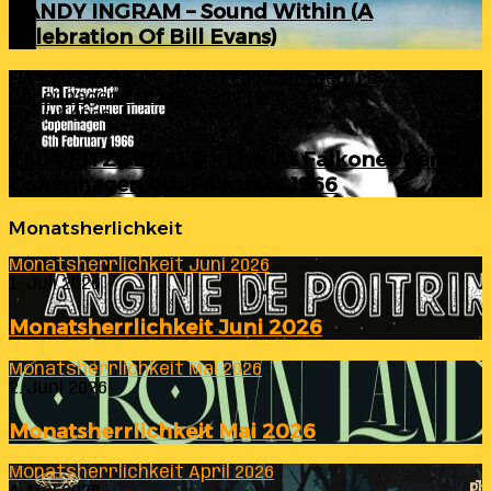
RANDY INGRAM – Sound Within (A
Celebration Of Bill Evans)
ELLA FITZGERALD – Live At Falkoner Centre
Copenhagen 6th February 1966
23. Juli 2026
ELLA FITZGERALD – Live At Falkoner Centre
Copenhagen 6th February 1966
Monatsherlichkeit
Monatsherrlichkeit Juni 2026
1. Juli 2026
Monatsherrlichkeit Juni 2026
Monatsherrlichkeit Mai 2026
2. Juni 2026
Monatsherrlichkeit Mai 2026
Monatsherrlichkeit April 2026