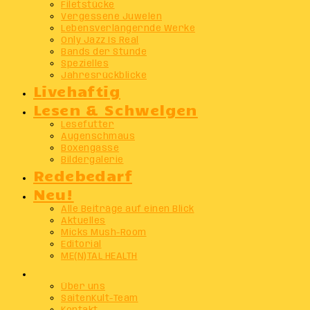
Filetstücke
Vergessene Juwelen
Lebensverlängernde Werke
Only Jazz Is Real
Bands der Stunde
Spezielles
Jahresrückblicke
Livehaftig
Lesen & Schwelgen
Lesefutter
Augenschmaus
Boxengasse
Bildergalerie
Redebedarf
Neu!
Alle Beiträge auf einen Blick
Aktuelles
Micks Mush-Room
Editorial
ME(N)TAL HEALTH
Info
Über uns
SaitenKult-Team