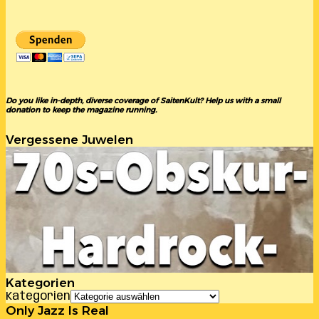
Do you like in-depth, diverse coverage of SaitenKult? Help us with a small
donation to keep the magazine running.
Vergessene Juwelen
Kategorien
Kategorien
Only Jazz Is Real