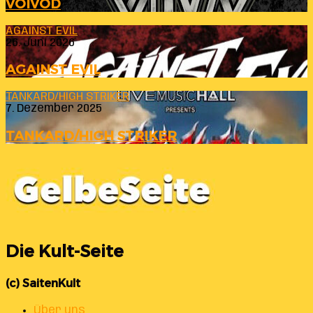
VOIVOD
AGAINST EVIL
26. Juni 2026
AGAINST EVIL
TANKARD/HIGH STRIKER
7. Dezember 2025
TANKARD/HIGH STRIKER
Die Kult-Seite
(c) SaitenKult
Über uns