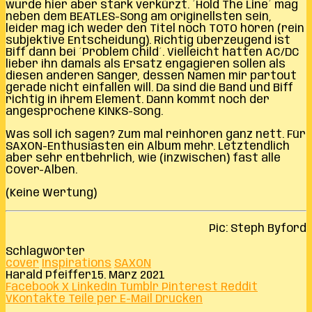
wurde hier aber stark verkürzt. ´Hold The Line´ mag
neben dem BEATLES-Song am originellsten sein,
leider mag ich weder den Titel noch TOTO hören (rein
subjektive Entscheidung). Richtig überzeugend ist
Biff dann bei ´Problem Child´. Vielleicht hätten AC/DC
lieber ihn damals als Ersatz engagieren sollen als
diesen anderen Sänger, dessen Namen mir partout
gerade nicht einfallen will. Da sind die Band und Biff
richtig in ihrem Element. Dann kommt noch der
angesprochene KINKS-Song.
Was soll ich sagen? Zum mal reinhören ganz nett. Für
SAXON-Enthusiasten ein Album mehr. Letztendlich
aber sehr entbehrlich, wie (inzwischen) fast alle
Cover-Alben.
(Keine Wertung)
Pic: Steph Byford
Schlagwörter
cover
Inspirations
SAXON
Harald Pfeiffer
15. März 2021
Facebook
X
LinkedIn
Tumblr
Pinterest
Reddit
VKontakte
Teile per E-Mail
Drucken