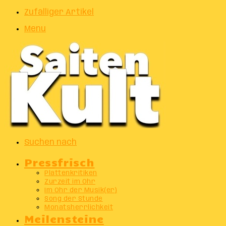
Zufälliger Artikel
Menu
Suchen nach
Pressfrisch
Plattenkritiken
Zurzeit im Ohr
Im Ohr der Musik(er)
Song der Stunde
Monatsherrlichkeit
Meilensteine