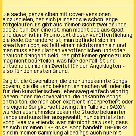
Die Sache, ganze Alben mit Cover-Versionen
einzuspielen, hat sich ja irgendwie schon lange
totgelaufen. Es gibt aus meiner Sicht zwei Gründe,
das zu tun. Der eine ist, man macht das aus Spaß,
und davon ist im Promotext dieser Veröffentlichung
die Rede. Der andere ist, man befindet sich im
kreativen Loch, es fällt einem nichts mehr ein und
man muss aber Platten veröffentlichen und/oder
braucht dringend Geld. Das gibt keiner gerne zu. Ich
mag nicht beurteilen, was hier der Fall ist und
entscheide mich im Zweifel für den Angeklagten –
also für den ersten Grund.
Es gibt die Coveralben, die eher unbekannte Songs
covern, die die Band bekannter machen will oder die
für den künstlerischen Lebensweg einfach wichtig
waren. Oder die Coveralben, die bekannte Songs
enthalten, die man aber exaltiert interpretiert oder
ins eigene Songkorsett zwingt. Im Falle von SAXON
wurden ausnahmslos bekannte Stücke bekannter
Bands und Künstler ausgewählt, nur beim letzten
Song ´See My Friends´ war mir nicht bewusst, dass
es sich um einen THE KINKS-Song handelt. THE KINKS
sind in meiner Sammlung allerdings auch nur mit