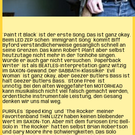
´Paint It Black´ ist der erste Song. Das ist ganz okay.
Beim LED ZEP´schen ´Immigrant Song´ kommt Biff
Byford verständlicherweise gesanglich schnell an
seine Grenzen. Das kann Robert Plant aber selbst
heutzutage nicht mehr in der Tonhöhe singen.
Würde er auch gar nicht versuchen. ´Paperback
Writer´ ist als BEATLES-Interpretation ganz witzig
im SAXON-Gewand. Der SABBATH-Klassiker ´Evil
Woman´ ist ganz okay, aber Geezer Butlers Bass ist
halt Geezer Butlers Bass. ´Stone Free´ ist
unnötig. Bei den alten Weggefährten MOTÖRHEAD
kann musikalisch nicht viel falsch gemacht werden,
ordentliche instrumentale Leistung, den Gesang
denken wir uns mal weg.
PURPLEs ´Speed King´ und ´The Rocker´ meiner
Favoritenband THIN LIZZY haben keinen bleibender
Wert im SAXON-Ton. Aber mit dem furiosen Eric Bell-
Solo in ´The Rocker´ hatten selbst Brian Robertson
und Gary Moore ihre Schwierigkeiten. Das Solo