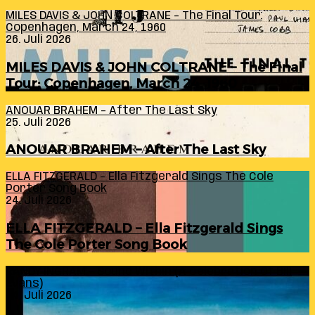
MILES DAVIS & JOHN COLTRANE – The Final Tour:
Copenhagen, March 24, 1960
26. Juli 2026
MILES DAVIS & JOHN COLTRANE – The Final
Tour: Copenhagen, March 24, 1960
ANOUAR BRAHEM – After The Last Sky
25. Juli 2026
ANOUAR BRAHEM – After The Last Sky
ELLA FITZGERALD – Ella Fitzgerald Sings The Cole
Porter Song Book
24. Juli 2026
ELLA FITZGERALD – Ella Fitzgerald Sings
The Cole Porter Song Book
RANDY INGRAM – Sound Within (A Celebration Of Bill
Evans)
24. Juli 2026