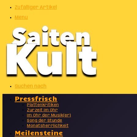
Zufälliger Artikel
Menu
Suchen nach
Pressfrisch
Plattenkritiken
Zurzeit im Ohr
Im Ohr der Musik(er)
Song der Stunde
Monatsherrlichkeit
Meilensteine