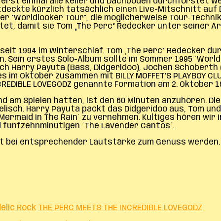
rst einmal alle Keller und Dachböden durchforstet we
eckte kürzlich tatsächlich einen Live-Mitschnitt auf
5er “Worldlooker Tour”, die möglicherweise Tour-Tech
et, damit sie Tom „The Perc“ Redecker unter seiner Arc
eit 1994 im Winterschlaf. Tom „The Perc“ Redecker dur
. Sein erstes Solo-Album sollte im Sommer 1995 ´Worldl
ch Harry Payuta (Bass, Didgeridoo), Jochen Schoberth 
es im Oktober zusammen mit BILLY MOFFET’S PLAYBOY CLU
CREDIBLE LOVEGODZ genannte Formation am 2. Oktober 1
 am Spielen hatten, ist den 60 Minuten anzuhören. Die 
isch. Harry Payuta packt das Didgeridoo aus, Tom und 
´Mermaid In The Rain´ zu vernehmen. Kultiges hören wir 
nd fünfzehnminütigen ´The Lavender Cantos´.
t bei entsprechender Lautstärke zum Genuss werden. 
elic Rock
THE PERC MEETS THE INCREDIBLE LOVEGODZ