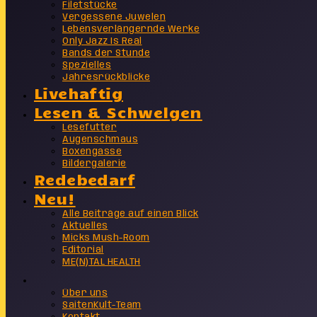
Filetstücke
Vergessene Juwelen
Lebensverlängernde Werke
Only Jazz Is Real
Bands der Stunde
Spezielles
Jahresrückblicke
Livehaftig
Lesen & Schwelgen
Lesefutter
Augenschmaus
Boxengasse
Bildergalerie
Redebedarf
Neu!
Alle Beiträge auf einen Blick
Aktuelles
Micks Mush-Room
Editorial
ME(N)TAL HEALTH
Info
Über uns
SaitenKult-Team