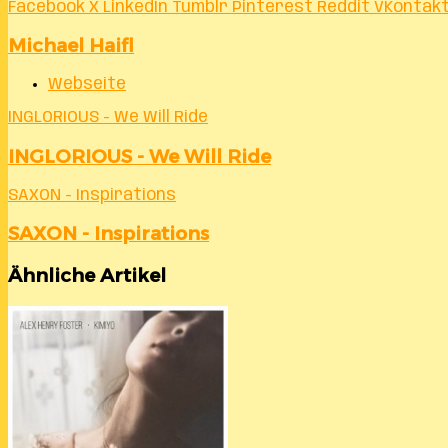
Facebook
X
LinkedIn
Tumblr
Pinterest
Reddit
VKontak
Michael Haifl
Webseite
INGLORIOUS - We Will Ride
INGLORIOUS - We Will Ride
SAXON - Inspirations
SAXON - Inspirations
Ähnliche Artikel