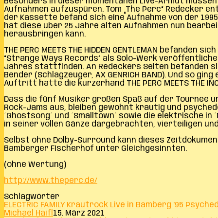
Besonders in dieser momentanen Live-Armut müssen e
Aufnahmen aufzuspüren. Tom „The Perc“ Redecker entd
der Kassette befand sich eine Aufnahme von der 199
hat diese über 25 Jahre alten Aufnahmen nun bearbeit
herausbringen kann.
THE PERC MEETS THE HIDDEN GENTLEMAN befanden sich s
“Strange Ways Records” als Solo-Werk veröffentlichen
Jahres stattfinden. An Redeckers Seiten befanden si
Bender (Schlagzeuger, AX GENRICH BAND). Und so ging 
Auftritt hatte die kurzerhand THE PERC MEETS THE IN
Dass die fünf Musiker großen Spaß auf der Tournee und
Rock-Jams aus, bleiben gewohnt krautig und psychedel
´Ghostsong´ und ´Smalltown´ sowie die elektrische in 
in seiner vollen Gänze dargebrachten, vierteiligen u
Selbst ohne Dolby-Surround kann dieses Zeitdokumen
Bamberger Fischerhof unter Gleichgesinnten.
(ohne Wertung)
http://www.theperc.de/
Schlagwörter
ELECTRIC FAMILY
Krautrock
Live in Bamberg '95
Psyched
Michael Haifl
15. März 2021