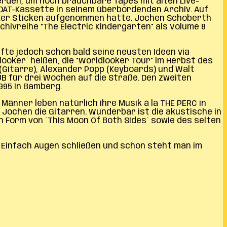
rden, um noch brauchbare Tapes mit alten Live-
 DAT-Kassette in seinem überbordenden Archiv. Auf
niker Sticken aufgenommen hatte. Jochen Schoberth
hivreihe “The Electric Kindergarten” als Volume 8
fte jedoch schon bald seine neusten Ideen via
ooker´ heißen, die “Worldlooker Tour” im Herbst des
(Gitarre), Alexander Popp (Keyboards) und Walt
B für drei Wochen auf die Straße. Den zweiten
995 in Bamberg.
Männer leben natürlich ihre Musik á la THE PERC in
Jochen die Gitarren. Wunderbar ist die akustische in
in Form von ´This Moon Of Both Sides´ sowie des selten
Einfach Augen schließen und schon steht man im