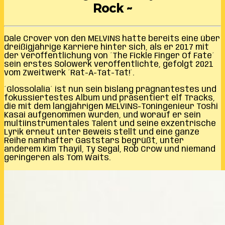
Rock ~
Dale Crover von den MELVINS hatte bereits eine über
dreißigjährige Karriere hinter sich, als er 2017 mit
der Veröffentlichung von ´The Fickle Finger Of Fate´
sein erstes Solowerk veröffentlichte, gefolgt 2021
vom Zweitwerk ´Rat-A-Tat-Tat!´.
´Glossolalia´ ist nun sein bislang prägnantestes und
fokussiertestes Album und präsentiert elf Tracks,
die mit dem langjährigen MELVINS-Toningenieur Toshi
Kasai aufgenommen wurden, und worauf er sein
multiinstrumentales Talent und seine exzentrische
Lyrik erneut unter Beweis stellt und eine ganze
Reihe namhafter Gaststars begrüßt, unter
anderem Kim Thayil, Ty Segal, Rob Crow und niemand
geringeren als Tom Waits.