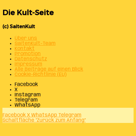
Die Kult-Seite
(c) SaitenKult
Über uns
SaitenKult-Team
Kontakt
Promotion
Datenschutz
Impressum
Alle Beiträge auf einen Blick
Cookie-Richtlinie (EU)
Facebook
X
Instagram
Telegram
WhatsApp
Facebook
X
WhatsApp
Telegram
Schaltfläche "Zurück zum Anfang"