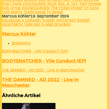
Post Punk
Psychedelic Rock
Rat-A-Tat-Tat!
review
Rob Crow
SOUNDGARDEN
The Fickle Finger Of Fate
Tom Waits
Toshi Kasai
Ty Segal
Marcus Köhler
19. September 2024
Facebook
X
LinkedIn
Tumblr
Pinterest
Reddit
VKontakte
Teile per E-Mail
Drucken
Marcus Köhler
Webseite
BODYSNATCHER - Vile Conduct (EP)
BODYSNATCHER - Vile Conduct (EP)
THE DAMNED - AD 2022 - Live In Manchester
THE DAMNED - AD 2022 - Live In
Manchester
Ähnliche Artikel