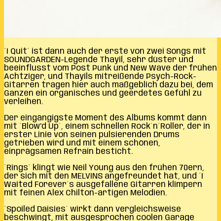
´I Quit´ ist dann auch der erste von zwei Songs mit
SOUNDGARDEN-Legende Thayil, sehr düster und
beeinflusst vom Post Punk und New Wave der frühen
Achtziger, und Thayils mitreißende Psych-Rock-
Gitarren tragen hier auch maßgeblich dazu bei, dem
Ganzen ein organisches und geerdetes Gefühl zu
verleihen.
Der eingängigste Moment des Albums kommt dann
mit ´Blow’d Up´, einem schnellen Rock´n´Roller, der in
erster Linie von seinen pulsierenden Drums
getrieben wird und mit einem schönen,
einprägsamen Refrain besticht.
´Rings´ klingt wie Neil Young aus den frühen 70ern,
der sich mit den MELVINS angefreundet hat, und ´I
Waited Forever´s ausgefallene Gitarren klimpern
mit feinen Alex Chilton-artigen Melodien.
´Spoiled Daisies´ wirkt dann vergleichsweise
beschwingt, mit ausgesprochen coolen Garage