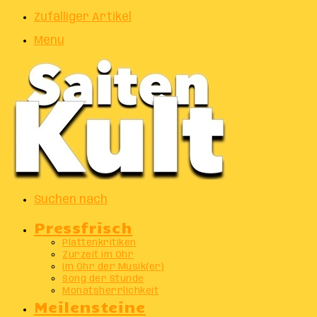
Zufälliger Artikel
Menu
Suchen nach
Pressfrisch
Plattenkritiken
Zurzeit im Ohr
Im Ohr der Musik(er)
Song der Stunde
Monatsherrlichkeit
Meilensteine