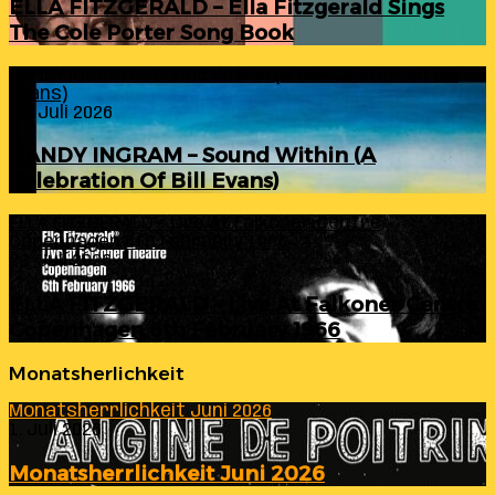
ELLA FITZGERALD – Ella Fitzgerald Sings
The Cole Porter Song Book
RANDY INGRAM – Sound Within (A Celebration Of Bill
Evans)
24. Juli 2026
RANDY INGRAM – Sound Within (A
Celebration Of Bill Evans)
ELLA FITZGERALD – Live At Falkoner Centre
Copenhagen 6th February 1966
23. Juli 2026
ELLA FITZGERALD – Live At Falkoner Centre
Copenhagen 6th February 1966
Monatsherlichkeit
Monatsherrlichkeit Juni 2026
1. Juli 2026
Monatsherrlichkeit Juni 2026