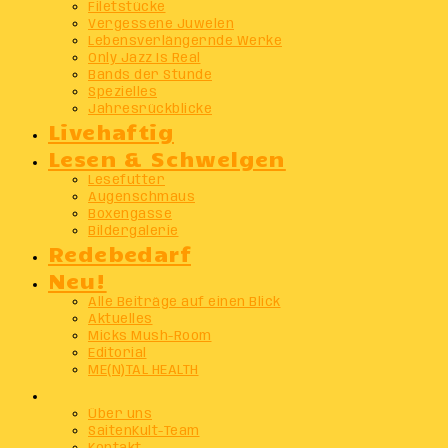
Filetstücke
Vergessene Juwelen
Lebensverlängernde Werke
Only Jazz Is Real
Bands der Stunde
Spezielles
Jahresrückblicke
Livehaftig
Lesen & Schwelgen
Lesefutter
Augenschmaus
Boxengasse
Bildergalerie
Redebedarf
Neu!
Alle Beiträge auf einen Blick
Aktuelles
Micks Mush-Room
Editorial
ME(N)TAL HEALTH
Info
Über uns
SaitenKult-Team