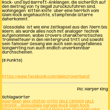
Rock- und Syd Barrett-Anklängen, die sicherlich auf
den Beitrag von Ty Segall zurückzuführen sind,
wohingegen ´Kitten Knife´ über eine herrlich vom
Glam Rock angehauchte, stampfende Gitarre
daherkommt.
´Glossolalia´ ist wie eine Zeitkapsel aus den 70ern bis
90ern, als würde alles noch mit analoger Technik
aufgenommen, wobei Crovers charakteristisches
Trommelfeuer in den Hintergrund tritt und sowohl
sein famoser Gesang wie auch sein ausgefallenes
Songwriting nun auch endlich unverkennbar
durchscheinen.
(8 Punkte)
https://www.facebook.com/dalecroverband
Pic: Harper King
Schlagwörter
Aberdeen
alex chilton
Critic
DALE CROVER
DALE
CROVER – Glossolalia
Garage Rock
Glam Rock
Glossolalia
Ipecac
Joyful Noise
Kim Thayil
MELVINS