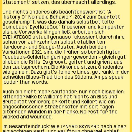
Statement“ setzen, das überrascht allerdings.
Und nichts anderes als beachtenswert ist ´A
History Of Nomadic Behavior´. 2014 zum Quartett
geschrumpft, was das damals selbstbetitelte
Comeback ´EyeHateGod´ trockener und kompakter
als die Vorwerke klingen ließ, arbeiten sich
EYEHATEGOD aktuell genauso fokussiert durch ihre
schon vor Jahrzehnten selbst etablierten
Hardcore- und Sludge-Muster. Auch bei den
Variationen 2021 sind die früher so berüchtigten
Feedback-Schleifen geringer geworden – gleich gut
blieben die Riffs. Es groovt, geifert und grient aus
den Lautsprechern. Die Akkorde sitzen. Gnadenlos
wie gemein. Dazu gibt’s feinere Lines, getränkt in der
schwülen Blues-Tradition des Südens. Amps speak
louder than words.
Auch ein nicht mehr saufender, nur noch bisweilen
kiffender Mike IX Williams hat nichts an Biss und
Brutalität verloren; er keift und kollert wie ein
angeschossener Straßenköter mit seit Tagen
eiternden Wunden in der Flanke. No rest for the
wicked and wounded.
Im Gesamteindruck: Wie LYNYRD SKYNYRD nach einer
einwöchigen Sauf- und Rauftour ohne viel Schlaf;