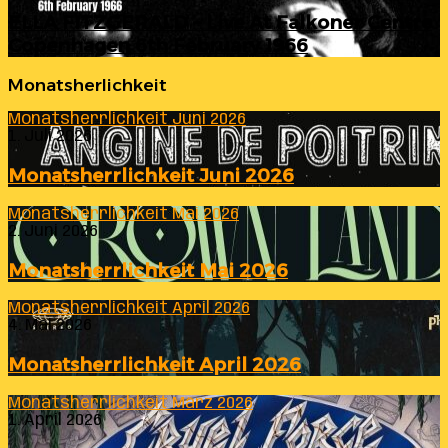
ELLA FITZGERALD – Live At Falkoner Centre
Copenhagen 6th February 1966
Monatsherlichkeit
Monatsherrlichkeit Juni 2026
1. Juli 2026
Monatsherrlichkeit Juni 2026
Monatsherrlichkeit Mai 2026
2. Juni 2026
Monatsherrlichkeit Mai 2026
Monatsherrlichkeit April 2026
4. Mai 2026
Monatsherrlichkeit April 2026
Monatsherrlichkeit März 2026
1. April 2026