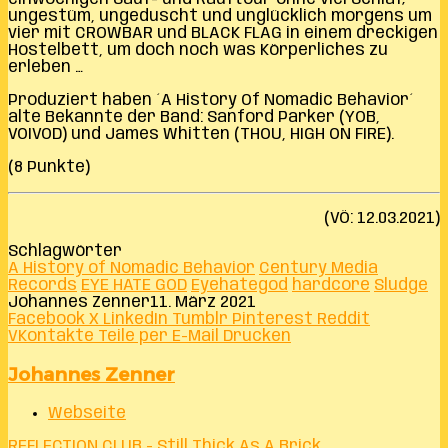
ungestüm, ungeduscht und unglücklich morgens um
vier mit CROWBAR und BLACK FLAG in einem dreckigen
Hostelbett, um doch noch was Körperliches zu
erleben …
Produziert haben ´A History Of Nomadic Behavior´
alte Bekannte der Band: Sanford Parker (YOB,
VOIVOD) und James Whitten (THOU, HIGH ON FIRE).
(8 Punkte)
(VÖ: 12.03.2021)
Schlagwörter
A History of Nomadic Behavior
Century Media
Records
EYE HATE GOD
Eyehategod
hardcore
Sludge
Johannes Zenner
11. März 2021
Facebook
X
LinkedIn
Tumblr
Pinterest
Reddit
VKontakte
Teile per E-Mail
Drucken
Johannes Zenner
Webseite
REFLECTION CLUB - Still Thick As A Brick