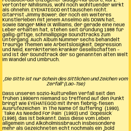
Feedback-durchzogener Sludge-Hardcore, kurz:
vertonter Nihilismus, wohl noch wohltuender wirkt
als ohnehin. EYEHATEGOD enttäuschen nicht.
Gitarrist Jimmy Bower, der noch ein weiteres
Künstlerleben mit jenem Anselmo als DOWN hat,
sowie Sänger Mike IX Williams, der gerade eine neue
Leber erhalten hat, stehen seit Gründung 1988 für
gallig-giftige, schmallippige Soundtracks zum
Untergang. Auch Album Nummer sechs behandelt
traurige Themen wie Arbeitslosigkeit, Depression
und Neid, Kernkriterien kranker Gesellschaften –
und ist der Soundtrack der so genannten alten Welt
im Wandel und Umbruch.
„Die Sitte ist nur Schein des Sittlichen und Zeichen vom
Zerfall“ (Lao-Tse)
Dass unseren sozio-kulturellen Verfall seit den
frühen 1990ern niemand so treffend auf den Punkt
bringt wie EYEHATEGOD mit ihren fiebrig-fiesen
Ausrufezeichen ´In The Name Of Suffering´ (1990),
´Take As Needed For Pain´ (1993) und ´Dopesick´
(1996), das ist bekannt. Dass diese vom Leben
allgemein und Alkoholmissbrauch insbesondere
mehr als Gezeichneten echt nochmals ein „bold