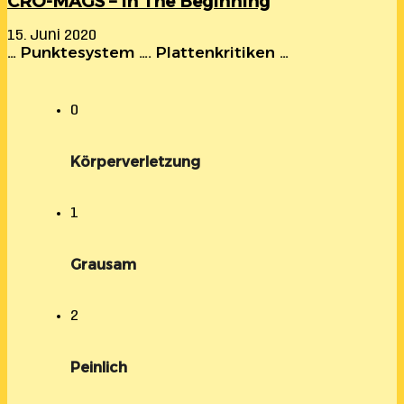
CRO-MAGS – In The Beginning
15. Juni 2020
… Punktesystem …. Plattenkritiken …
0
Körperverletzung
1
Grausam
2
Peinlich