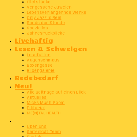
Filetstücke
Vergessene Juwelen
Lebensverlängernde Werke
Only Jazz Is Real
Bands der Stunde
Spezielles
Jahresrückblicke
Livehaftig
Lesen & Schwelgen
Lesefutter
Augenschmaus
Boxengasse
Bildergalerie
Redebedarf
Neu!
Alle Beiträge auf einen Blick
Aktuelles
Micks Mush-Room
Editorial
ME(N)TAL HEALTH
Info
Über uns
SaitenKult-Team