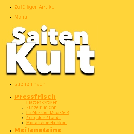
Zufälliger Artikel
Menu
Suchen nach
Pressfrisch
Plattenkritiken
Zurzeit im Ohr
Im Ohr der Musik(er)
Song der Stunde
Monatsherrlichkeit
Meilensteine