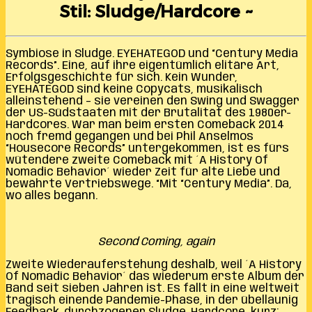
Stil: Sludge/Hardcore ~
Symbiose in Sludge. EYEHATEGOD und “Century Media
Records”. Eine, auf ihre eigentümlich elitäre Art,
Erfolgsgeschichte für sich. Kein Wunder,
EYEHATEGOD sind keine Copycats, musikalisch
alleinstehend – sie vereinen den Swing und Swagger
der US-Südstaaten mit der Brutalität des 1980er-
Hardcores. War man beim ersten Comeback 2014
noch fremd gegangen und bei Phil Anselmos
“Housecore Records” untergekommen, ist es fürs
wütendere zweite Comeback mit ´A History Of
Nomadic Behavior´ wieder Zeit für alte Liebe und
bewährte Vertriebswege. “Mit “Century Media”. Da,
wo alles begann.
Second Coming, again
Zweite Wiederauferstehung deshalb, weil ´A History
Of Nomadic Behavior´ das wiederum erste Album der
Band seit sieben Jahren ist. Es fällt in eine weltweit
tragisch einende Pandemie-Phase, in der übellaunig