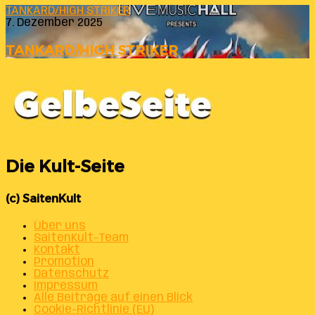
TANKARD/HIGH STRIKER
7. Dezember 2025
TANKARD/HIGH STRIKER
Die Kult-Seite
(c) SaitenKult
Über uns
SaitenKult-Team
Kontakt
Promotion
Datenschutz
Impressum
Alle Beiträge auf einen Blick
Cookie-Richtlinie (EU)