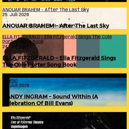
ANOUAR BRAHEM – After The Last Sky
25. Juli 2026
ANOUAR BRAHEM – After The Last Sky
ELLA FITZGERALD – Ella Fitzgerald Sings The Cole
Porter Song Book
24. Juli 2026
ELLA FITZGERALD – Ella Fitzgerald Sings
The Cole Porter Song Book
RANDY INGRAM – Sound Within (A Celebration Of Bill
Evans)
24. Juli 2026
RANDY INGRAM – Sound Within (A
Celebration Of Bill Evans)
ELLA FITZGERALD – Live At Falkoner Centre
Copenhagen 6th February 1966
23. Juli 2026