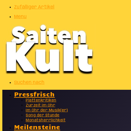
Zufälliger Artikel
Menu
Suchen nach
Pressfrisch
Plattenkritiken
Zurzeit im Ohr
Im Ohr der Musik(er)
Song der Stunde
Monatsherrlichkeit
Meilensteine