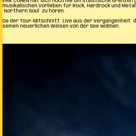
ERIK COHEN hat sich noch nie um stilistische Grenzen
musikalischen Vorlieben für Rock, Hardrock und Metal,
´Northern Soul´ zu hören.
Da der Tour-Mitschnitt ´Live aus der Vergangenheit´ 
seinen neuerlichen Weisen von der See widmen.