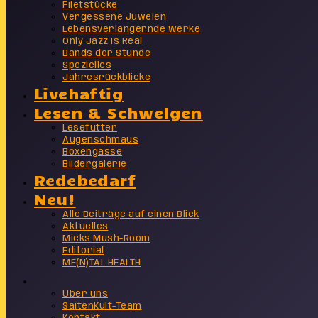
Filetstücke
Vergessene Juwelen
Lebensverlängernde Werke
Only Jazz Is Real
Bands der Stunde
Spezielles
Jahresrückblicke
Livehaftig
Lesen & Schwelgen
Lesefutter
Augenschmaus
Boxengasse
Bildergalerie
Redebedarf
Neu!
Alle Beiträge auf einen Blick
Aktuelles
Micks Mush-Room
Editorial
ME(N)TAL HEALTH
Info
Über uns
SaitenKult-Team