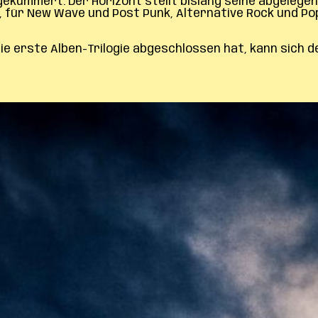
 gekümmert. Der Horizont stellt bislang seine abgelege
 für New Wave und Post Punk, Alternative Rock und Pop m
die erste Alben-Trilogie abgeschlossen hat, kann sich