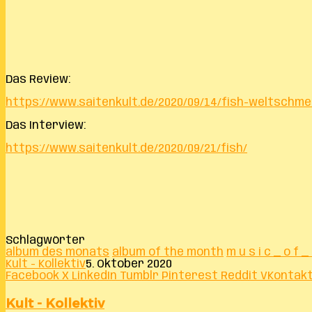
Das Review:
https://www.saitenkult.de/2020/09/14/fish-weltschme
Das Interview:
https://www.saitenkult.de/2020/09/21/fish/
Schlagwörter
album des monats
album of the month
m u s i c _ o f _
Kult - Kollektiv
5. Oktober 2020
Facebook
X
LinkedIn
Tumblr
Pinterest
Reddit
VKontak
Kult - Kollektiv