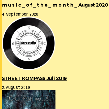
m u s i c _ o f _ t h e _ m o n t h _ August 2020
4. September 2020
STREET KOMPASS Juli 2019
2. August 2019