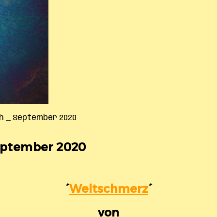
 t h _ September 2020
 September 2020
´
Weltschmerz
´
von