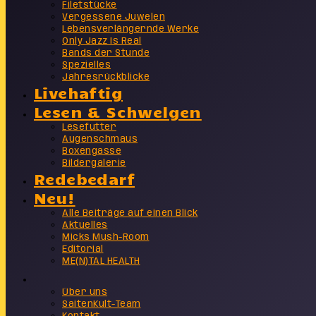
Filetstücke
Vergessene Juwelen
Lebensverlängernde Werke
Only Jazz Is Real
Bands der Stunde
Spezielles
Jahresrückblicke
Livehaftig
Lesen & Schwelgen
Lesefutter
Augenschmaus
Boxengasse
Bildergalerie
Redebedarf
Neu!
Alle Beiträge auf einen Blick
Aktuelles
Micks Mush-Room
Editorial
ME(N)TAL HEALTH
Info
Über uns
SaitenKult-Team