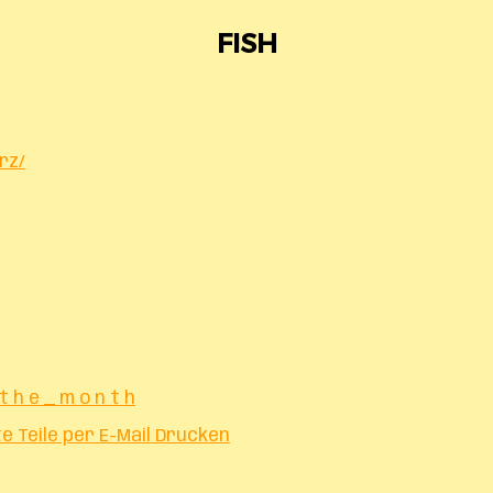
FISH
rz/
 t h e _ m o n t h
te
Teile per E-Mail
Drucken