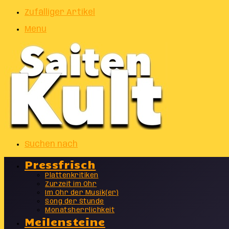
Zufälliger Artikel
Menu
Suchen nach
Pressfrisch
Plattenkritiken
Zurzeit im Ohr
Im Ohr der Musik(er)
Song der Stunde
Monatsherrlichkeit
Meilensteine