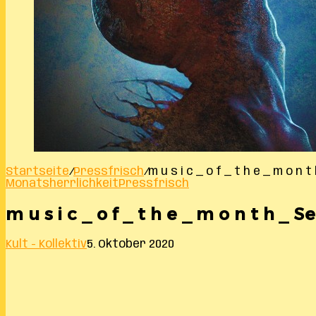
Startseite
/
Pressfrisch
/
m u s i c _ o f _ t h e _ m o n
Monatsherrlichkeit
Pressfrisch
m u s i c _ o f _ t h e _ m o n t h _
Kult - Kollektiv
5. Oktober 2020