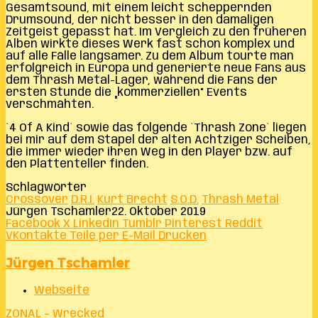
Gesamtsound, mit einem leicht scheppernden
Drumsound, der nicht besser in den damaligen
Zeitgeist gepasst hat. Im Vergleich zu den früheren
Alben wirkte dieses Werk fast schon komplex und
auf alle Fälle langsamer. Zu dem Album tourte man
erfolgreich in Europa und generierte neue Fans aus
dem Thrash Metal-Lager, während die Fans der
ersten Stunde die „kommerziellen“ Events
verschmähten.
`4 Of A Kind` sowie das folgende `Thrash Zone` liegen
bei mir auf dem Stapel der alten Achtziger Scheiben,
die immer wieder ihren Weg in den Player bzw. auf
den Plattenteller finden.
Schlagwörter
Crossover
D.R.I.
Kurt Brecht
S.O.D.
Thrash Metal
Jürgen Tschamler
22. Oktober 2019
Facebook
X
LinkedIn
Tumblr
Pinterest
Reddit
VKontakte
Teile per E-Mail
Drucken
Jürgen Tschamler
Webseite
ZONAL – Wrecked