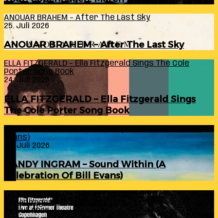
ANOUAR BRAHEM – After The Last Sky
25. Juli 2026
ANOUAR BRAHEM – After The Last Sky
ELLA FITZGERALD – Ella Fitzgerald Sings The Cole
Porter Song Book
24. Juli 2026
ELLA FITZGERALD – Ella Fitzgerald Sings
The Cole Porter Song Book
RANDY INGRAM – Sound Within (A Celebration Of Bill
Evans)
24. Juli 2026
RANDY INGRAM – Sound Within (A
Celebration Of Bill Evans)
ELLA FITZGERALD – Live At Falkoner Centre
Copenhagen 6th February 1966
23. Juli 2026