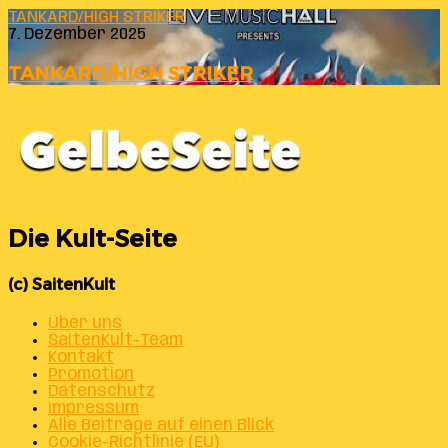
TANKARD/HIGH STRIKER
7. Dezember 2025
TANKARD/HIGH STRIKER
Die Kult-Seite
(c) SaitenKult
Über uns
SaitenKult-Team
Kontakt
Promotion
Datenschutz
Impressum
Alle Beiträge auf einen Blick
Cookie-Richtlinie (EU)