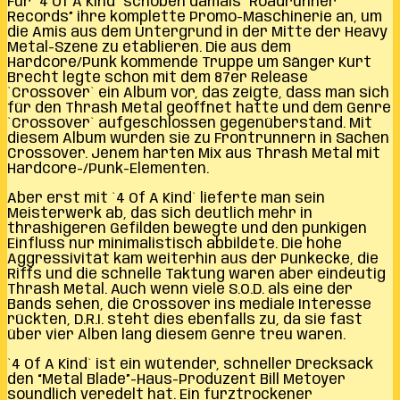
Für `4 Of A Kind` schoben damals “Roadrunner
Records” ihre komplette Promo-Maschinerie an, um
die Amis aus dem Untergrund in der Mitte der Heavy
Metal-Szene zu etablieren. Die aus dem
Hardcore/Punk kommende Truppe um Sänger Kurt
Brecht legte schon mit dem 87er Release
`Crossover` ein Album vor, das zeigte, dass man sich
für den Thrash Metal geöffnet hatte und dem Genre
`Crossover` aufgeschlossen gegenüberstand. Mit
diesem Album wurden sie zu Frontrunnern in Sachen
Crossover. Jenem harten Mix aus Thrash Metal mit
Hardcore-/Punk-Elementen.
Aber erst mit `4 Of A Kind` lieferte man sein
Meisterwerk ab, das sich deutlich mehr in
thrashigeren Gefilden bewegte und den punkigen
Einfluss nur minimalistisch abbildete. Die hohe
Aggressivität kam weiterhin aus der Punkecke, die
Riffs und die schnelle Taktung waren aber eindeutig
Thrash Metal. Auch wenn viele S.O.D. als eine der
Bands sehen, die Crossover ins mediale Interesse
rückten, D.R.I. steht dies ebenfalls zu, da sie fast
über vier Alben lang diesem Genre treu waren.
`4 Of A Kind` ist ein wütender, schneller Drecksack
den “Metal Blade”-Haus-Produzent Bill Metoyer
soundlich veredelt hat. Ein furztrockener