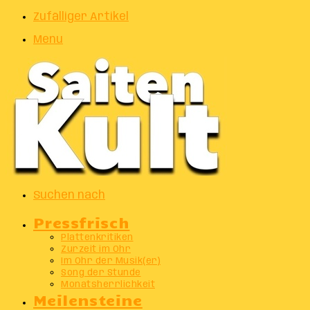
Zufälliger Artikel
Menu
Suchen nach
Pressfrisch
Plattenkritiken
Zurzeit im Ohr
Im Ohr der Musik(er)
Song der Stunde
Monatsherrlichkeit
Meilensteine