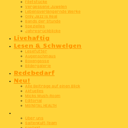
Filetstücke
Vergessene Juwelen
Lebensverlängernde Werke
Only Jazz Is Real
Bands der Stunde
Spezielles
Jahresrückblicke
Livehaftig
Lesen & Schwelgen
Lesefutter
Augenschmaus
Boxengasse
Bildergalerie
Redebedarf
Neu!
Alle Beiträge auf einen Blick
Aktuelles
Micks Mush-Room
Editorial
ME(N)TAL HEALTH
Info
Über uns
SaitenKult-Team