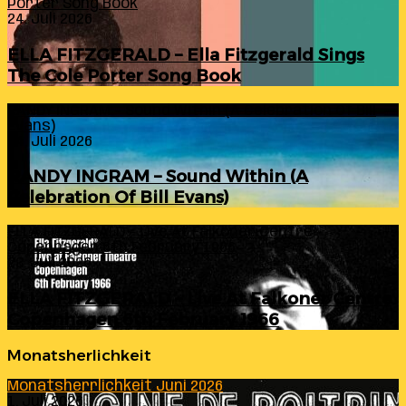
Porter Song Book
24. Juli 2026
ELLA FITZGERALD – Ella Fitzgerald Sings
The Cole Porter Song Book
RANDY INGRAM – Sound Within (A Celebration Of Bill
Evans)
24. Juli 2026
RANDY INGRAM – Sound Within (A
Celebration Of Bill Evans)
ELLA FITZGERALD – Live At Falkoner Centre
Copenhagen 6th February 1966
23. Juli 2026
ELLA FITZGERALD – Live At Falkoner Centre
Copenhagen 6th February 1966
Monatsherlichkeit
Monatsherrlichkeit Juni 2026
1. Juli 2026