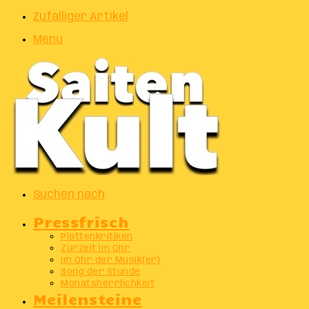
Zufälliger Artikel
Menu
Suchen nach
Pressfrisch
Plattenkritiken
Zurzeit im Ohr
Im Ohr der Musik(er)
Song der Stunde
Monatsherrlichkeit
Meilensteine