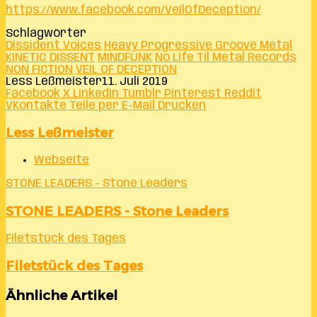
https://www.facebook.com/VeilOfDeception/
Schlagwörter
Dissident Voices
Heavy Progressive Groove Metal
KINETIC DISSENT
MINDFUNK
No Life Til Metal Records
NON FICTION
VEIL OF DECEPTION
Less Leßmeister
11. Juli 2019
Facebook
X
LinkedIn
Tumblr
Pinterest
Reddit
VKontakte
Teile per E-Mail
Drucken
Less Leßmeister
Webseite
STONE LEADERS - Stone Leaders
STONE LEADERS - Stone Leaders
Filetstück des Tages
Filetstück des Tages
Ähnliche Artikel