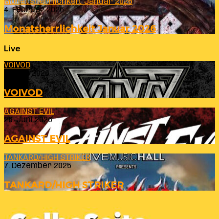
Monatsherrlichkeit Januar 2026
4. Februar 2026
Monatsherrlichkeit Januar 2026
Live
VOIVOD
23. Juli 2026
VOIVOD
AGAINST EVIL
26. Juni 2026
AGAINST EVIL
TANKARD/HIGH STRIKER
7. Dezember 2025
TANKARD/HIGH STRIKER