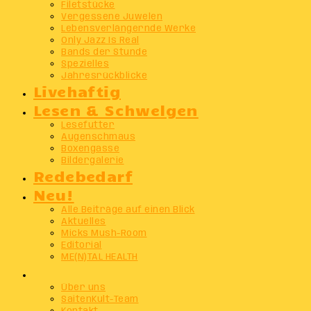
Filetstücke
Vergessene Juwelen
Lebensverlängernde Werke
Only Jazz Is Real
Bands der Stunde
Spezielles
Jahresrückblicke
Livehaftig
Lesen & Schwelgen
Lesefutter
Augenschmaus
Boxengasse
Bildergalerie
Redebedarf
Neu!
Alle Beiträge auf einen Blick
Aktuelles
Micks Mush-Room
Editorial
ME(N)TAL HEALTH
Info
Über uns
SaitenKult-Team