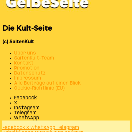
Die Kult-Seite
(c) SaitenKult
Über uns
SaitenKult-Team
Kontakt
Promotion
Datenschutz
Impressum
Alle Beiträge auf einen Blick
Cookie-Richtlinie (EU)
Facebook
X
Instagram
Telegram
WhatsApp
Facebook
X
WhatsApp
Telegram