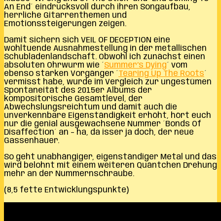
An End´ eindrucksvoll durch ihren Songaufbau,
herrliche Gitarrenthemen und
Emotionssteigerungen zeigen.
Damit sichern sich VEIL OF DECEPTION eine
wohltuende Ausnahmestellung in der metallischen
Schubladenlandschaft. Obwohl ich zunächst einen
absoluten Ohrwurm wie ´
Summer’s Dying
´ vom
ebenso starken Vorgänger ´
Tearing Up The Roots
´
vermisst habe, wurde im Vergleich zur ungestümen
Spontaneität des 2015er Albums der
kompositorische Gesamtlevel, der
Abwechslungsreichtum und damit auch die
unverkennbare Eigenständigkeit erhöht, hört euch
nur die genial ausgewachsene Nummer ´Bonds Of
Disaffection´ an – ha, da isser ja doch, der neue
Gassenhauer.
So geht unabhängiger, eigenständiger Metal und das
wird belohnt mit einem weiteren Quäntchen Drehung
mehr an der Nummernschraube.
(8,5 fette Entwicklungspunkte)