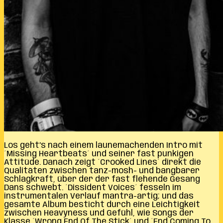
Los geht’s nach einem launemachenden Intro mit
´Missing Heartbeats´ und seiner fast punkigen
Attitüde. Danach zeigt ´Crooked Lines´ direkt die
Qualitäten zwischen tanz-mosh- und bangbarer
Schlagkraft, über der der fast flehende Gesang
Dans schwebt. ´Dissident Voices´ fesseln im
instrumentalen Verlauf mantra-artig; und das
gesamte Album besticht durch eine Leichtigkeit
zwischen Heavyness und Gefühl, wie Songs der
Klasse ´Wrong End Of The Stick´ und ´End Coming To