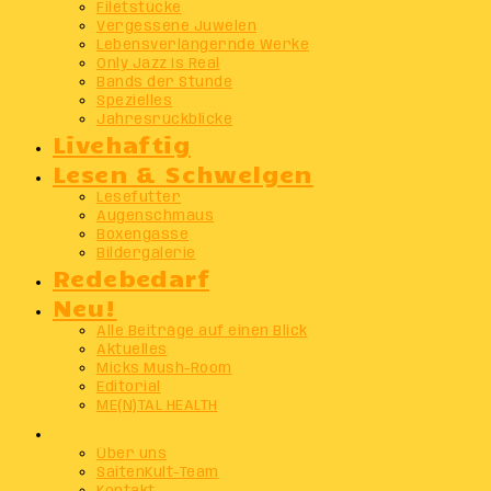
Filetstücke
Vergessene Juwelen
Lebensverlängernde Werke
Only Jazz Is Real
Bands der Stunde
Spezielles
Jahresrückblicke
Livehaftig
Lesen & Schwelgen
Lesefutter
Augenschmaus
Boxengasse
Bildergalerie
Redebedarf
Neu!
Alle Beiträge auf einen Blick
Aktuelles
Micks Mush-Room
Editorial
ME(N)TAL HEALTH
Info
Über uns
SaitenKult-Team