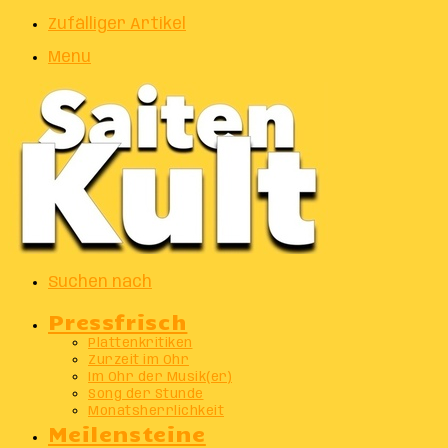
Zufälliger Artikel
Menu
Suchen nach
Pressfrisch
Plattenkritiken
Zurzeit im Ohr
Im Ohr der Musik(er)
Song der Stunde
Monatsherrlichkeit
Meilensteine