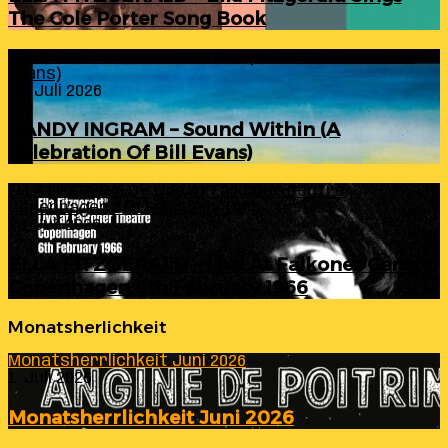
The Cole Porter Song Book
RANDY INGRAM – Sound Within (A Celebration Of Bill
Evans)
24. Juli 2026
RANDY INGRAM – Sound Within (A
Celebration Of Bill Evans)
ELLA FITZGERALD – Live At Falkoner Centre
Copenhagen 6th February 1966
23. Juli 2026
ELLA FITZGERALD – Live At Falkoner Centre
Copenhagen 6th February 1966
Monatsherlichkeit
Monatsherrlichkeit Juni 2026
1. Juli 2026
Monatsherrlichkeit Juni 2026