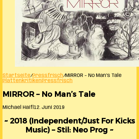
Startseite
/
Pressfrisch
/
MIRROR – No Man’s Tale
Plattenkritiken
Pressfrisch
MIRROR – No Man’s Tale
Michael Haifl
12. Juni 2019
~ 2018 (Independent/Just For Kicks
Music) – Stil: Neo Prog ~