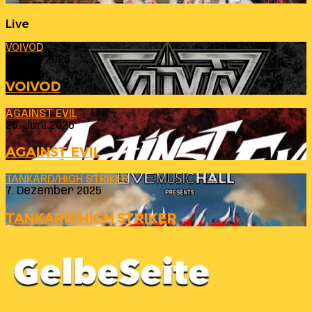
Live
VOIVOD
23. Juli 2026
VOIVOD
AGAINST EVIL
26. Juni 2026
AGAINST EVIL
TANKARD/HIGH STRIKER
7. Dezember 2025
TANKARD/HIGH STRIKER