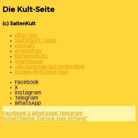
Die Kult-Seite
(c) SaitenKult
Über uns
SaitenKult-Team
Kontakt
Promotion
Datenschutz
Impressum
Alle Beiträge auf einen Blick
Cookie-Richtlinie (EU)
Facebook
X
Instagram
Telegram
WhatsApp
Facebook
X
WhatsApp
Telegram
Schaltfläche "Zurück zum Anfang"