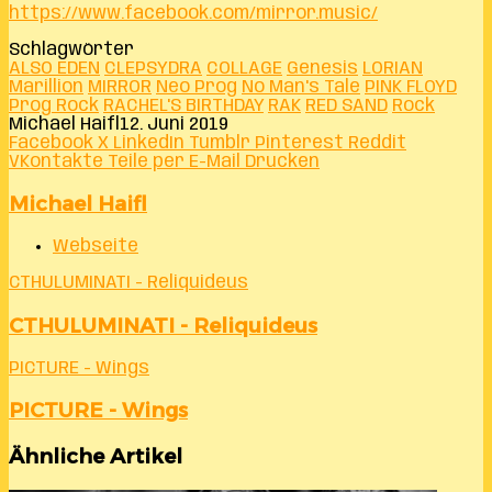
https://www.facebook.com/mirror.music/
Schlagwörter
ALSO EDEN
CLEPSYDRA
COLLAGE
Genesis
LORIAN
Marillion
MIRROR
Neo Prog
No Man's Tale
PINK FLOYD
Prog Rock
RACHEL'S BIRTHDAY
RAK
RED SAND
Rock
Michael Haifl
12. Juni 2019
Facebook
X
LinkedIn
Tumblr
Pinterest
Reddit
VKontakte
Teile per E-Mail
Drucken
Michael Haifl
Webseite
CTHULUMINATI - Reliquideus
CTHULUMINATI - Reliquideus
PICTURE - Wings
PICTURE - Wings
Ähnliche Artikel