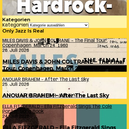
Kategorien
Kategorien
Only Jazz Is Real
MILES DAVIS & JOHN COLTRANE – The Final Tour:
Copenhagen, March 24, 1960
26. Juli 2026
MILES DAVIS & JOHN COLTRANE – The Final
Tour: Copenhagen, March 24, 1960
ANOUAR BRAHEM – After The Last Sky
25. Juli 2026
ANOUAR BRAHEM – After The Last Sky
ELLA FITZGERALD – Ella Fitzgerald Sings The Cole
Porter Song Book
24. Juli 2026
ELLA FITZGERALD – Ella Fitzgerald Sings