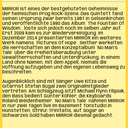
MIRROR ist eines der bestgehüteten Geheimnisse
der heimischen Prog Rock-Szene. Das Quintett fand
seinen Ursprung zwar bereits 1987 in Gelsenkirchen
und veröffentlichte 1990 das Album ´The Fountain Of
Wisdom´, löste sich jedoch noch im selben Jahr auf.
Erst 2009 kam es zur Wiedervereinigung. Im
Dezember 2014 präsentierten MIRROR ein weiteres
Werk namens ´Pictures Of Hope´. Seither werkelten
die Herrschaften an dem Konzeptalbum ´No Man’s
Tale´ über die Freiheitsberaubung unter
Gewaltherrschaften und Unterdrückung, in einem
Land ohne Namen, mit dem Appell, niemals die
Hoffnung aufzugeben und den eigenen Lebensweg zu
beschreiten.
Augenblicklich sind mit Sänger Uwe Kitza und
Gitarrist Stefan Bugal zwei Originalmitglieder
vertreten. Am Schlagzeug sitzt Michael Flynn Filipiak,
den Bass bedient Günter Köhler, die Keyboards
Roland Weidenheimer. ´No Man’s Tale´ nahmen MIRROR
in nur zwei Tagen live im Bazement Tonstudio in
Hünstetten, Strinz-Trinitatis, auf. Sogar an
Schwarzes Gold haben MIRROR diesmal gedacht.