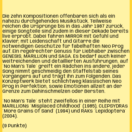
Die zehn Kompositionen offenbaren sich als ein
nahezu durchgehendes Musikstück. Teilweise
reichen die Ursprünge bis in das Jahr 1987 zurück,
einige Songteile sind zudem in dieser Dekade bereits
live erprobt. Dabei fahren MIRROR mit Gefühl und
Klavier, mit Leidenschaft und Gitarre die
notwendigen Geschütze für fabelhaften Neo Prog
auf. Ein regelrechter Genuss für Liebhaber zwischen
GENESIS, MARILLION und SAGA. Es bedarf auch keiner
weitreichenden und detaillierten Ausführungen, auf
´No Man’s Tale´ greift ein Rädchen ins andere, jeder
Song nimmt geschmeidig den Staffelstab seines
Vorgängers auf und trägt ihn zum Folgenden. Das
Konzeptwerk bietet schlichtweg klassischen Neo
Prog in Perfektion, sowie Emotionen allzeit an der
Grenze zum Dahinschmelzen oder Bersten.
´No Man’s Tale´ steht zweifellos in einer Reihe mit
MARILLIONs ´Misplaced Childhood´ (1985), CLEPSYDRAs
´More Grains Of Sand´ (1994) und RAKs ´Lepidoptera´
(2004).
(9 Punkte)