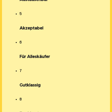
5
Akzeptabel
6
Für Alleskäufer
7
Gutklassig
8