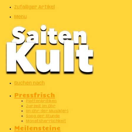
Zufälliger Artikel
Menu
Suchen nach
Pressfrisch
Plattenkritiken
Zurzeit im Ohr
Im Ohr der Musik(er)
Song der Stunde
Monatsherrlichkeit
Meilensteine