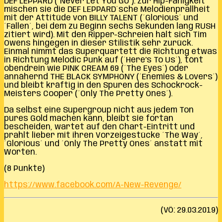
DEF LEPPARD (´Never Let You Go´). Zur Hip-Fähigkeit
mischen sie die DEF LEPPARD´sche Melodienprallheit
mit der Attitüde von BILLY TALENT (´Glorious´ und
´Fallen´, bei dem zu Beginn sechs Sekunden lang RUSH
zitiert wird). Mit den Ripper-Schreien hält sich Tim
Owens hingegen in dieser Stilistik sehr zurück.
Einmal nimmt das Superquartett die Richtung etwas
in Richtung Melodic Punk auf (´Here’s To Us´), tönt
obendrein wie PINK CREAM 69 (´The Eyes´) oder
annähernd THE BLACK SYMPHONY (´Enemies & Lovers´)
und bleibt kräftig in den Spuren des Schockrock-
Meisters Cooper (´Only The Pretty Ones´).
Da selbst eine Supergroup nicht aus jedem Ton
pures Gold machen kann, bleibt sie fortan
bescheiden, wartet auf den Chart-Eintritt und
prahlt lieber mit ihren Vorzeigestücke ´The Way´,
´Glorious´ und ´Only The Pretty Ones´ anstatt mit
Worten.
(8 Punkte)
https://www.facebook.com/A-New-Revenge/
(VÖ: 29.03.2019)