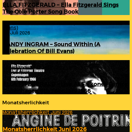
ELLA FITZGERALD – Ella Fitzgerald Sings
The Cole Porter Song Book
RANDY INGRAM – Sound Within (A Celebration Of Bill
Evans)
24. Juli 2026
RANDY INGRAM – Sound Within (A
Celebration Of Bill Evans)
ELLA FITZGERALD – Live At Falkoner Centre
Copenhagen 6th February 1966
23. Juli 2026
ELLA FITZGERALD – Live At Falkoner Centre
Copenhagen 6th February 1966
Monatsherlichkeit
Monatsherrlichkeit Juni 2026
1. Juli 2026
Monatsherrlichkeit Juni 2026