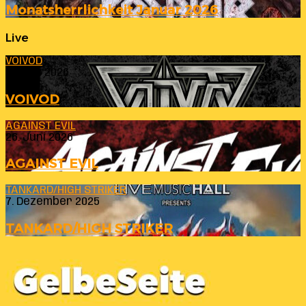
Monatsherrlichkeit Januar 2026
Live
VOIVOD
23. Juli 2026
VOIVOD
AGAINST EVIL
26. Juni 2026
AGAINST EVIL
TANKARD/HIGH STRIKER
7. Dezember 2025
TANKARD/HIGH STRIKER