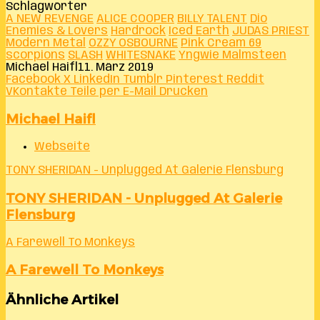
Schlagwörter
A NEW REVENGE
ALICE COOPER
BILLY TALENT
Dio
Enemies & Lovers
Hardrock
Iced Earth
JUDAS PRIEST
Modern Metal
OZZY OSBOURNE
Pink Cream 69
scorpions
SLASH
WHITESNAKE
Yngwie Malmsteen
Michael Haifl
11. März 2019
Facebook
X
LinkedIn
Tumblr
Pinterest
Reddit
VKontakte
Teile per E-Mail
Drucken
Michael Haifl
Webseite
TONY SHERIDAN - Unplugged At Galerie Flensburg
TONY SHERIDAN - Unplugged At Galerie
Flensburg
A Farewell To Monkeys
A Farewell To Monkeys
Ähnliche Artikel