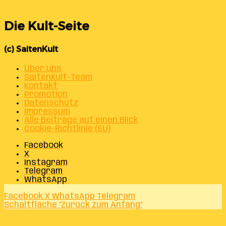
Die Kult-Seite
(c) SaitenKult
Über uns
SaitenKult-Team
Kontakt
Promotion
Datenschutz
Impressum
Alle Beiträge auf einen Blick
Cookie-Richtlinie (EU)
Facebook
X
Instagram
Telegram
WhatsApp
Facebook
X
WhatsApp
Telegram
Schaltfläche "Zurück zum Anfang"