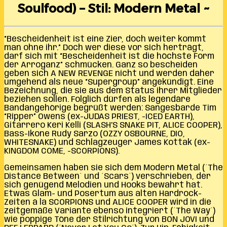
Soulfood) – Stil: Modern Metal ~
“Bescheidenheit ist eine Zier, doch weiter kommt
man ohne ihr.” Doch wer diese vor sich herträgt,
darf sich mit “Bescheidenheit ist die höchste Form
der Arroganz” schmücken. Ganz so bescheiden
geben sich A NEW REVENGE nicht und werden daher
umgehend als neue “Supergroup” angekündigt. Eine
Bezeichnung, die sie aus dem Status ihrer Mitglieder
beziehen sollen. Folglich dürfen als legendäre
Bandangehörige begrüßt werden: Sangesbarde Tim
“Ripper” Owens (ex-JUDAS PRIEST, -ICED EARTH),
Gitarrero Keri Kelli (SLASH’S SNAKE PIT, ALICE COOPER),
Bass-Ikone Rudy Sarzo (OZZY OSBOURNE, DIO,
WHITESNAKE) und Schlagzeuger James Kottak (ex-
KINGDOM COME, -SCORPIONS).
Gemeinsamen haben sie sich dem Modern Metal (´The
Distance Between´ und ´Scars´) verschrieben, der
sich genügend Melodien und Hooks bewahrt hat.
Etwas Glam- und Posertum aus alten Hardrock-
Zeiten á la SCORPIONS und ALICE COOPER wird in die
zeitgemäße Variante ebenso integriert (´The Way´)
wie poppige Töne der Stilrichtung von BON JOVI und