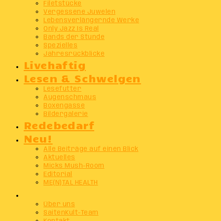
Filetstücke
Vergessene Juwelen
Lebensverlängernde Werke
Only Jazz Is Real
Bands der Stunde
Spezielles
Jahresrückblicke
Livehaftig
Lesen & Schwelgen
Lesefutter
Augenschmaus
Boxengasse
Bildergalerie
Redebedarf
Neu!
Alle Beiträge auf einen Blick
Aktuelles
Micks Mush-Room
Editorial
ME(N)TAL HEALTH
Info
Über uns
SaitenKult-Team