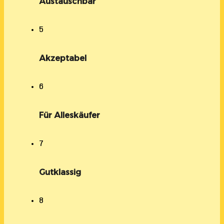
Austauschbar
5
Akzeptabel
6
Für Alleskäufer
7
Gutklassig
8