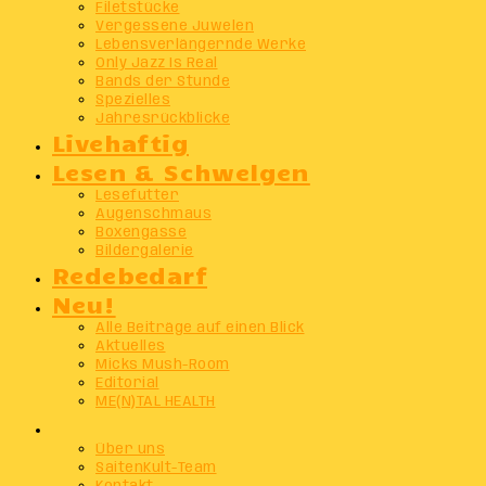
Filetstücke
Vergessene Juwelen
Lebensverlängernde Werke
Only Jazz Is Real
Bands der Stunde
Spezielles
Jahresrückblicke
Livehaftig
Lesen & Schwelgen
Lesefutter
Augenschmaus
Boxengasse
Bildergalerie
Redebedarf
Neu!
Alle Beiträge auf einen Blick
Aktuelles
Micks Mush-Room
Editorial
ME(N)TAL HEALTH
Info
Über uns
SaitenKult-Team