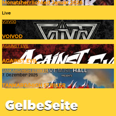
Monatsherrlichkeit Januar 2026
Live
VOIVOD
23. Juli 2026
VOIVOD
AGAINST EVIL
26. Juni 2026
AGAINST EVIL
TANKARD/HIGH STRIKER
7. Dezember 2025
TANKARD/HIGH STRIKER