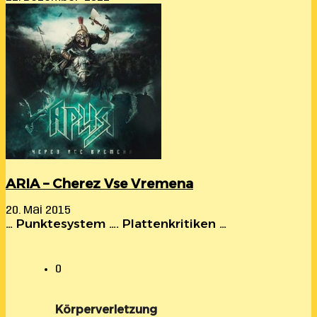
ARIA – Cherez Vse Vremena
20. Mai 2015
… Punktesystem …. Plattenkritiken …
0
Körperverletzung