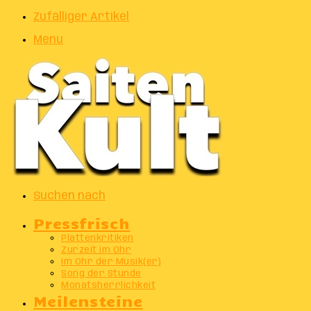
Zufälliger Artikel
Menu
Suchen nach
Pressfrisch
Plattenkritiken
Zurzeit im Ohr
Im Ohr der Musik(er)
Song der Stunde
Monatsherrlichkeit
Meilensteine