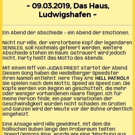
~ 09.03.2019, Das Haus,
Ludwigshafen ~
Ein Abend der Abschiede – ein Abend der Emotionen.
Nicht nur Hille, der verstorbene Kopf der legendären
SENSLES, soll nochmals gefeiert werden, weitere
Abschiede stehen im Raum. Getrauert wird jedoch
nicht, Party heißt das Motto des Abends.
Mit einem Riff von JUDAS PRIEST startet der Abend.
Diesem Song haben die Heidelberger Speedster
ihren Namen entlehnt. Here They Are:
HELL PATRÖL
!!!
Sie spielen nach dem Motto, Speed as Speed can. Die
Köpfe werden von Beginn an geschüttelt, die mehr
oder weniger vorhandenen Haare fliegen. Ich für
meine Person finde, ein paar Variationen der
Geschwindigkeit würden nicht schaden. Im Großen
und Ganzen wird der Meute vor der Bühne ordentlich
eingeheizt.
Eine Ansage wird Hille gewidmet, mit dem die
höllischen Buben lange den Proberaum teilten:
´Speed Demons Rise´ würde wie eine “Mischung aus