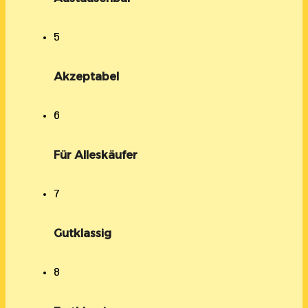
5
Akzeptabel
6
Für Alleskäufer
7
Gutklassig
8