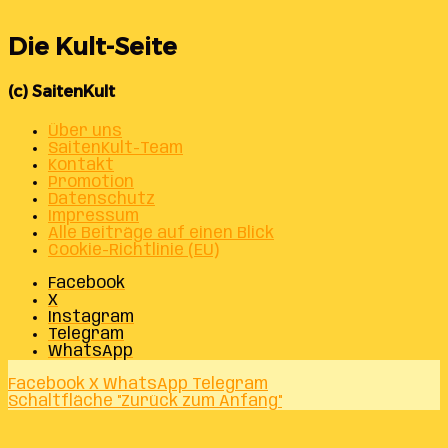
Die Kult-Seite
(c) SaitenKult
Über uns
SaitenKult-Team
Kontakt
Promotion
Datenschutz
Impressum
Alle Beiträge auf einen Blick
Cookie-Richtlinie (EU)
Facebook
X
Instagram
Telegram
WhatsApp
Facebook
X
WhatsApp
Telegram
Schaltfläche "Zurück zum Anfang"