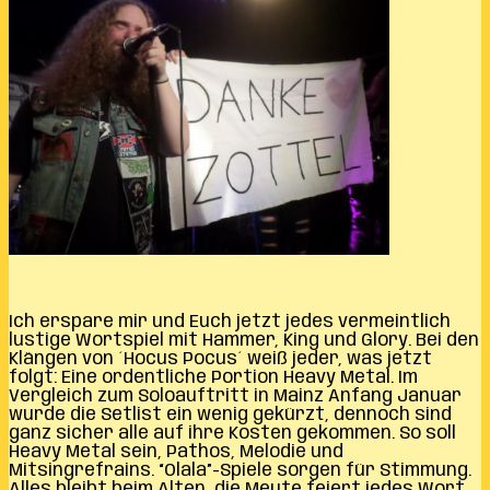
Ich erspare mir und Euch jetzt jedes vermeintlich
lustige Wortspiel mit Hammer, King und Glory. Bei den
Klängen von ´Hocus Pocus´ weiß jeder, was jetzt
folgt: Eine ordentliche Portion Heavy Metal. Im
Vergleich zum Soloauftritt in Mainz Anfang Januar
wurde die Setlist ein wenig gekürzt, dennoch sind
ganz sicher alle auf ihre Kosten gekommen. So soll
Heavy Metal sein, Pathos, Melodie und
Mitsingrefrains. “Olala”-Spiele sorgen für Stimmung.
Alles bleibt beim Alten, die Meute feiert jedes Wort,