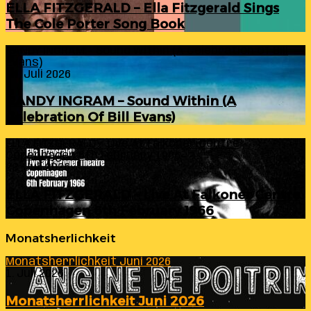
ELLA FITZGERALD – Ella Fitzgerald Sings
The Cole Porter Song Book
RANDY INGRAM – Sound Within (A Celebration Of Bill
Evans)
24. Juli 2026
RANDY INGRAM – Sound Within (A
Celebration Of Bill Evans)
ELLA FITZGERALD – Live At Falkoner Centre
Copenhagen 6th February 1966
23. Juli 2026
ELLA FITZGERALD – Live At Falkoner Centre
Copenhagen 6th February 1966
Monatsherlichkeit
Monatsherrlichkeit Juni 2026
1. Juli 2026
Monatsherrlichkeit Juni 2026