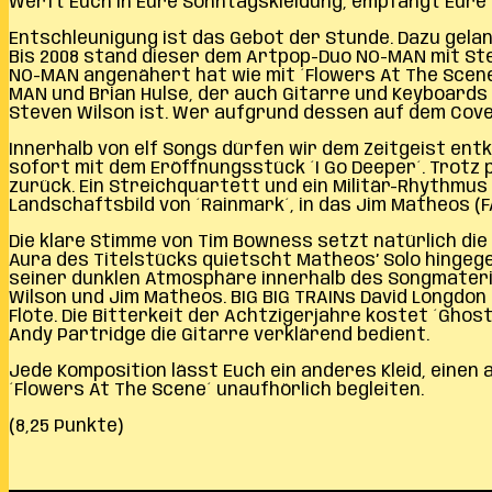
Werft Euch in Eure Sonntagskleidung, empfangt Eure L
Entschleunigung ist das Gebot der Stunde. Dazu gelang
Bis 2008 stand dieser dem Artpop-Duo NO-MAN mit Stev
NO-MAN angenähert hat wie mit ´Flowers At The Scene
MAN und Brian Hulse, der auch Gitarre und Keyboards 
Steven Wilson ist. Wer aufgrund dessen auf dem Cove
Innerhalb von elf Songs dürfen wir dem Zeitgeist en
sofort mit dem Eröffnungsstück ´I Go Deeper´. Trotz
zurück. Ein Streichquartett und ein Militär-Rhythmus 
Landschaftsbild von ´Rainmark´, in das Jim Matheos (FA
Die klare Stimme von Tim Bowness setzt natürlich die 
Aura des Titelstücks quietscht Matheos’ Solo hingege
seiner dunklen Atmosphäre innerhalb des Songmateria
Wilson und Jim Matheos. BIG BIG TRAINs David Longdon
Flöte. Die Bitterkeit der Achtzigerjahre kostet ´Ghos
Andy Partridge die Gitarre verklärend bedient.
Jede Komposition lässt Euch ein anderes Kleid, einen
´Flowers At The Scene´ unaufhörlich begleiten.
(8,25 Punkte)