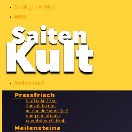
Zufälliger Artikel
Menu
Suchen nach
Pressfrisch
Plattenkritiken
Zurzeit im Ohr
Im Ohr der Musik(er)
Song der Stunde
Monatsherrlichkeit
Meilensteine