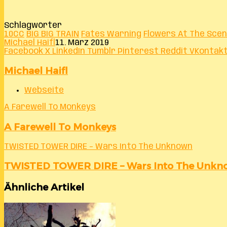
Schlagwörter
10CC
BIG BIG TRAIN
Fates Warning
Flowers At The Sce
Michael Haifl
11. März 2019
Facebook
X
LinkedIn
Tumblr
Pinterest
Reddit
VKontak
Michael Haifl
Webseite
A Farewell To Monkeys
A Farewell To Monkeys
TWISTED TOWER DIRE – Wars Into The Unknown
TWISTED TOWER DIRE – Wars Into The Unk
Ähnliche Artikel