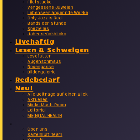
Filetstücke
Vergessene Juwelen
Lebensverlängernde Werke
Only Jazz Is Real
Bands der Stunde
Spezielles
Jahresrückblicke
Livehaftig
Lesen & Schwelgen
Lesefutter
Augenschmaus
Boxengasse
Bildergalerie
Redebedarf
Neu!
Alle Beiträge auf einen Blick
Aktuelles
Micks Mush-Room
Editorial
ME(N)TAL HEALTH
Info
Über uns
SaitenKult-Team