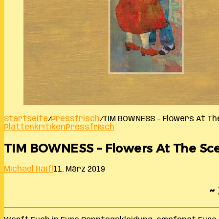
Startseite
/
Pressfrisch
/
TIM BOWNESS – Flowers At Th
Plattenkritiken
Pressfrisch
TIM BOWNESS – Flowers At The Sc
Michael Haifl
11. März 2019
~