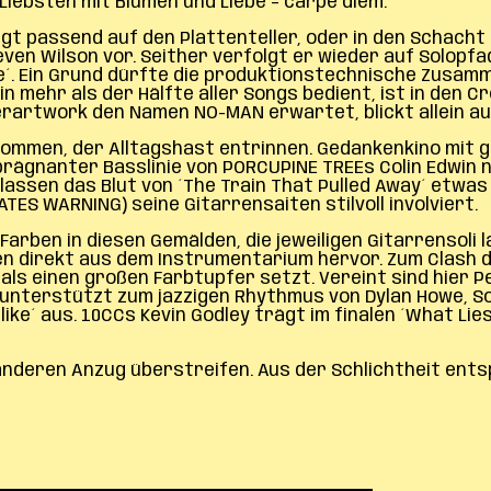
iebsten mit Blumen und Liebe – carpe diem.
t passend auf den Plattenteller, oder in den Schacht 
en Wilson vor. Seither verfolgt er wieder auf Solopfa
´. Ein Grund dürfte die produktionstechnische Zusamme
in mehr als der Hälfte aller Songs bedient, ist in de
rartwork den Namen NO-MAN erwartet, blickt allein au
tkommen, der Alltagshast entrinnen. Gedankenkino mit 
 prägnanter Basslinie von PORCUPINE TREEs Colin Edwin
lassen das Blut von ´The Train That Pulled Away´ etwas
TES WARNING) seine Gitarrensaiten stilvoll involviert.
Farben in diesen Gemälden, die jeweiligen Gitarrensoli 
n direkt aus dem Instrumentarium hervor. Zum Clash der
ls einen großen Farbtupfer setzt. Vereint sind hier P
 unterstützt zum jazzigen Rhythmus von Dylan Howe, So
tlike´ aus. 10CCs Kevin Godley trägt im finalen ´What L
 anderen Anzug überstreifen. Aus der Schlichtheit ent