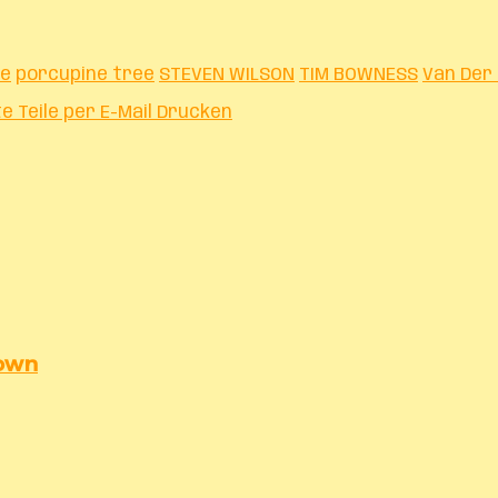
ne
porcupine tree
STEVEN WILSON
TIM BOWNESS
Van Der
te
Teile per E-Mail
Drucken
nown