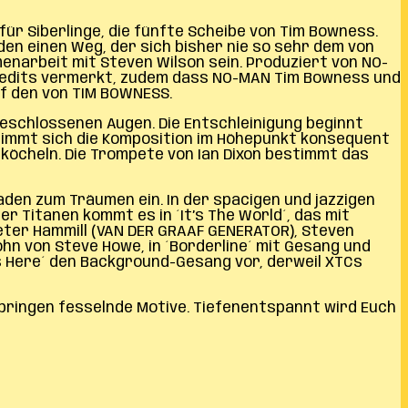
für Siberlinge, die fünfte Scheibe von Tim Bowness.
den einen Weg, der sich bisher nie so sehr dem von
narbeit mit Steven Wilson sein. Produziert von NO-
n Credits vermerkt, zudem dass NO-MAN Tim Bowness und
f den von TIM BOWNESS.
geschlossenen Augen. Die Entschleinigung beginnt
 nimmt sich die Komposition im Höhepunkt konsequent
 köcheln. Die Trompete von Ian Dixon bestimmt das
laden zum Träumen ein. In der spacigen und jazzigen
 Titanen kommt es in ´It’s The World´, das mit
eter Hammill (VAN DER GRAAF GENERATOR), Steven
hn von Steve Howe, in ´Borderline´ mit Gesang und
ies Here´ den Background-Gesang vor, derweil XTCs
springen fesselnde Motive. Tiefenentspannt wird Euch