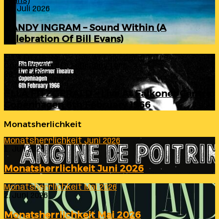
Evans)
24. Juli 2026
RANDY INGRAM – Sound Within (A
Celebration Of Bill Evans)
ELLA FITZGERALD – Live At Falkoner Centre
Copenhagen 6th February 1966
23. Juli 2026
ELLA FITZGERALD – Live At Falkoner Centre
Copenhagen 6th February 1966
Monatsherlichkeit
Monatsherrlichkeit Juni 2026
1. Juli 2026
Monatsherrlichkeit Juni 2026
Monatsherrlichkeit Mai 2026
2. Juni 2026
Monatsherrlichkeit Mai 2026