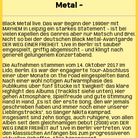
Metal ~
Black Metal live. Das war Beginn der 1990er mit
MAYHEM in Leipzig ein starkes Statement – ist bei
vielen Kapellen des Genres aber nur Matsch und Brei.
Nicht so bei der deutschen Black Metal-Avantgarde
DER WEG EINER FREIHEIT. ‘Live in Berlin’ ist sauber
eingespielt, griffig abgemischt – und klingt nach
generell gelungenem Konzertabend.
Die Aufnahmen stammen vom 14. Oktober 2017 im
Lido, Berlin. Es war der engagierte Tour-Abschluss
einer über Monate on the road eingespielten Band.
Nach einer wohl nötigen Aufwärmphase des
Publikums über fünf Stücke ist ‘Ewigkeit’ das klare
Highlight des Albums (Tracklist siehe unten). Hier
gehen Atmosphäre, Spielfreude und gute Stimmung
Hand in Hand. „Es ist der erste Song, den wir jemals
geschrieben haben und immer noch einer unserer
Lieblingstracks“, so Sänger Nikita Kamprad.
Insgesamt sind zehn Songs, auch ruhigere, von allen
Alben seit dem gleichnamigen Debüt (2009) von DER
WEG EINER FREIHEIT auf ‘Live In Berlin’ vertreten. Von
den klassischen Anfängen bis zum progressiveren