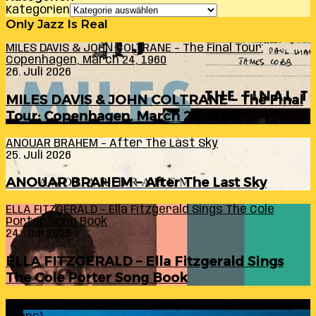
Kategorien
Only Jazz Is Real
MILES DAVIS & JOHN COLTRANE – The Final Tour:
Copenhagen, March 24, 1960
26. Juli 2026
MILES DAVIS & JOHN COLTRANE – The Final
Tour: Copenhagen, March 24, 1960
ANOUAR BRAHEM – After The Last Sky
25. Juli 2026
ANOUAR BRAHEM – After The Last Sky
ELLA FITZGERALD – Ella Fitzgerald Sings The Cole
Porter Song Book
24. Juli 2026
ELLA FITZGERALD – Ella Fitzgerald Sings
The Cole Porter Song Book
RANDY INGRAM – Sound Within (A Celebration Of Bill