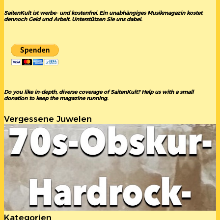
SaitenKult ist werbe- und kostenfrei. Ein unabhängiges Musikmagazin kostet
dennoch Geld und Arbeit. Unterstützen Sie uns dabei.
Do you like in-depth, diverse coverage of SaitenKult? Help us with a small
donation to keep the magazine running.
Vergessene Juwelen
Kategorien