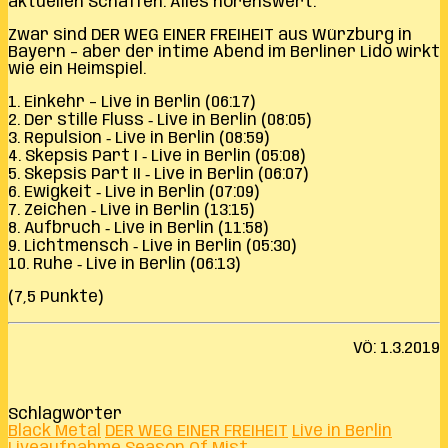
aktuellen Schaffen. Alles hörenswert.
Zwar sind DER WEG EINER FREIHEIT aus Würzburg in
Bayern – aber der intime Abend im Berliner Lido wirkt
wie ein Heimspiel.
1. Einkehr – Live in Berlin (06:17)
2. Der stille Fluss
‐
Live in Berlin (08:05)
3. Repulsion
‐
Live in Berlin (08:59)
4. Skepsis Part I
‐
Live in Berlin (05:08)
5. Skepsis Part II
‐
Live in Berlin (06:07)
6. Ewigkeit
‐
Live in Berlin (07:09)
7. Zeichen
‐
Live in Berlin (13:15)
8. Aufbruch
‐
Live in Berlin (11:58)
9. Lichtmensch
‐
Live in Berlin (05:30)
10. Ruhe
‐
Live in Berlin (06:13)
(7,5
Punkte)
VÖ: 1.3.2019
Schlagwörter
Black Metal
DER WEG EINER FREIHEIT
Live in Berlin