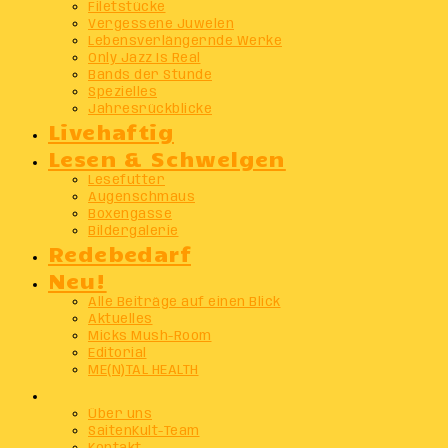
Filetstücke
Vergessene Juwelen
Lebensverlängernde Werke
Only Jazz Is Real
Bands der Stunde
Spezielles
Jahresrückblicke
Livehaftig
Lesen & Schwelgen
Lesefutter
Augenschmaus
Boxengasse
Bildergalerie
Redebedarf
Neu!
Alle Beiträge auf einen Blick
Aktuelles
Micks Mush-Room
Editorial
ME(N)TAL HEALTH
Info
Über uns
SaitenKult-Team