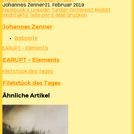
Liveaufnahme
Season Of Mist
Johannes Zenner
21. Februar 2019
Facebook
X
LinkedIn
Tumblr
Pinterest
Reddit
VKontakte
Teile per E-Mail
Drucken
Johannes Zenner
Webseite
EARUPT – Elements
EARUPT – Elements
Filetstück des Tages
Filetstück des Tages
Ähnliche Artikel