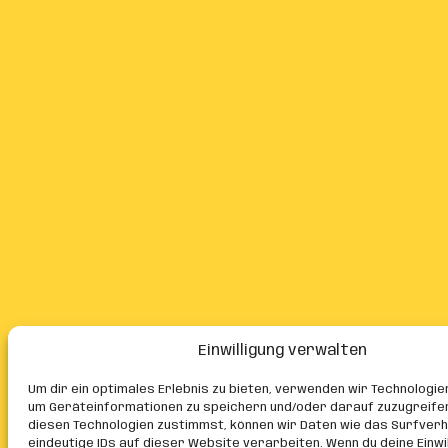
Einwilligung verwalten
Um dir ein optimales Erlebnis zu bieten, verwenden wir Technologie
um Geräteinformationen zu speichern und/oder darauf zuzugreife
diesen Technologien zustimmst, können wir Daten wie das Surfver
eindeutige IDs auf dieser Website verarbeiten. Wenn du deine Einwil