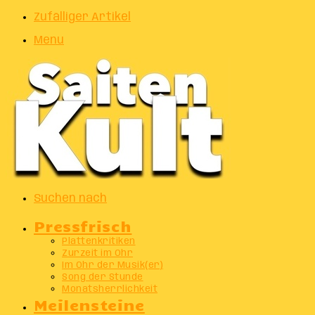
Zufälliger Artikel
Menu
Suchen nach
Pressfrisch
Plattenkritiken
Zurzeit im Ohr
Im Ohr der Musik(er)
Song der Stunde
Monatsherrlichkeit
Meilensteine