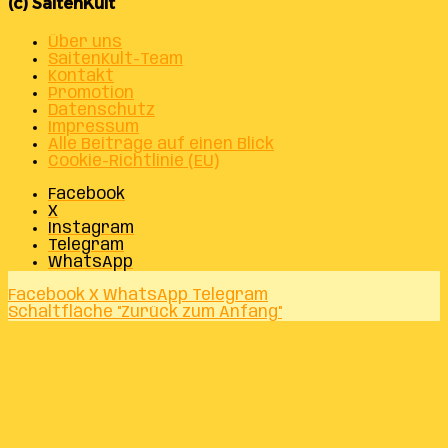
(c) SaitenKult
Über uns
SaitenKult-Team
Kontakt
Promotion
Datenschutz
Impressum
Alle Beiträge auf einen Blick
Cookie-Richtlinie (EU)
Facebook
X
Instagram
Telegram
WhatsApp
Facebook
X
WhatsApp
Telegram
Schaltfläche "Zurück zum Anfang"