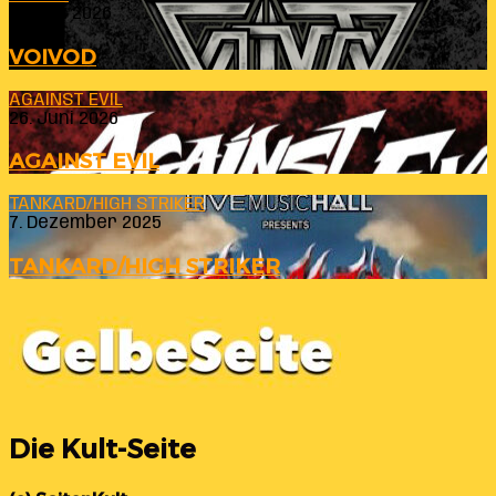
23. Juli 2026
VOIVOD
AGAINST EVIL
26. Juni 2026
AGAINST EVIL
TANKARD/HIGH STRIKER
7. Dezember 2025
TANKARD/HIGH STRIKER
Die Kult-Seite