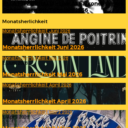
ELLA FITZGERALD – Live At Falkoner Centre
Copenhagen 6th February 1966
Monatsherlichkeit
Monatsherrlichkeit Juni 2026
1. Juli 2026
Monatsherrlichkeit Juni 2026
Monatsherrlichkeit Mai 2026
2. Juni 2026
Monatsherrlichkeit Mai 2026
Monatsherrlichkeit April 2026
4. Mai 2026
Monatsherrlichkeit April 2026
Monatsherrlichkeit März 2026
1. April 2026