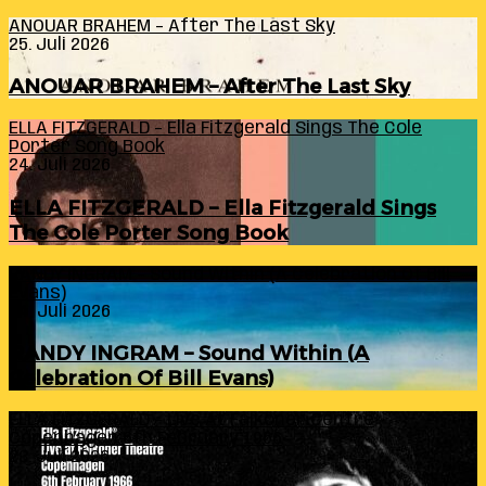
ANOUAR BRAHEM – After The Last Sky
25. Juli 2026
ANOUAR BRAHEM – After The Last Sky
ELLA FITZGERALD – Ella Fitzgerald Sings The Cole
Porter Song Book
24. Juli 2026
ELLA FITZGERALD – Ella Fitzgerald Sings
The Cole Porter Song Book
RANDY INGRAM – Sound Within (A Celebration Of Bill
Evans)
24. Juli 2026
RANDY INGRAM – Sound Within (A
Celebration Of Bill Evans)
ELLA FITZGERALD – Live At Falkoner Centre
Copenhagen 6th February 1966
23. Juli 2026