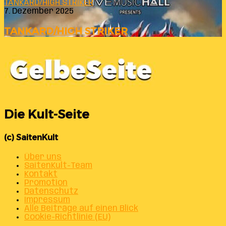
TANKARD/HIGH STRIKER
7. Dezember 2025
TANKARD/HIGH STRIKER
Die Kult-Seite
(c) SaitenKult
Über uns
SaitenKult-Team
Kontakt
Promotion
Datenschutz
Impressum
Alle Beiträge auf einen Blick
Cookie-Richtlinie (EU)