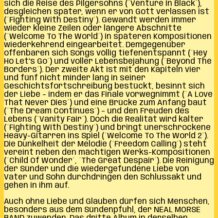
sich die Reise des Pilgersohns (´Venture In Black´),
desgleichen später, wenn er von Gott verlassen ist
(´Fighting With Destiny´). Gewandt werden immer
wieder kleine Zeilen oder längere Abschnitte
(´Welcome To The World´) in späteren Kompositionen
wiederkehrend eingearbeitet. Demgegenüber
offenbaren sich Songs völlig tiefenentspannt (´Hey
Ho Let’s Go´) und voller Lebensbejahung (´Beyond The
Borders´). Der zweite Akt ist mit den Kapiteln vier
und fünf nicht minder lang in seiner
Geschichtsfortschreibung bestückt, besinnt sich
der Liebe – indem er das Finale vorwegnimmt (´A Love
That Never Dies´) und eine Brücke zum Anfang baut
(´The Dream Continues´) – und den Freuden des
Lebens (´Vanity Fair´). Doch die Realität wird kälter
(´Fighting With Destiny´) und bringt unerschrockene
Heavy-Gitarren ins Spiel (´Welcome To The World 2´).
Die Dunkelheit der Melodie (´Freedom Calling´) steht
vereint neben den mächtigen Werks-Kompositionen
(´Child Of Wonder´, ´The Great Despair´). Die Reinigung
der Sünder und die wiedergefundene Liebe von
Vater und Sohn durchdringen den Schlussakt und
gehen in ihm auf.
Auch ohne Liebe und Glauben dürfen sich Menschen,
besonders aus dem Sündenpfuhl, der NEAL MORSE