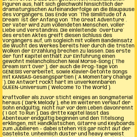
Figuren aus, hält sich gleichwohl hinsichtlich der
dramaturgischen Aufeinanderfolge an die Blaupause
des Vorgängers. Das Ende von ´The Similitude Of A
Dream´ ist der Anfang von ´The Great Adventure´.
Der Vater wird zum vollendeten Menschen, voller
Liebe und Verständnis. Die einleitende ´Overture´
des ersten Aktes greift diesen Schluss des
Vorgängers auf, um sogleich mit vollem Bandeinsatz
die Wucht des Werkes bereits hier durch die tristen
Wolken der Erzählung brechen zu lassen. Das erste
der fünf Kapitel enthält zur Einführung einen
gewohnt melancholischen Neal Morse-Song (´The
Dream Isn’t Over´), der auch die Prog-Tage von
GENESIS verarbeitet, sowie Klavier-betonte Songs
mit KANSAS-Gesangspartien (´A Momentary Change
´). Die Antwort rockt hart im unverkennbaren
QUEEN-Universum (´Welcome To The World´).
Kraftvoller als zuvor sticht einiges an Songmaterial
heraus (´Dark Melody´), ehe im weiteren Verlauf der
Sohn endgültig, nicht nur vor dem Leben davonrennt
(´I Got To Run´). Das dritte Kapitel lässt das
Abenteuer endgültig beginnen und den Titelsong
erklingen, mit Handklatschen, Gitarre und Keyboards
zum Jubilieren – dabei stehen YES gar nicht auf der
Gästeliste. Unheimlich düster und heavy erweist