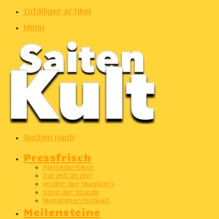
Zufälliger Artikel
Menu
Suchen nach
Pressfrisch
Plattenkritiken
Zurzeit im Ohr
Im Ohr der Musik(er)
Song der Stunde
Monatsherrlichkeit
Meilensteine