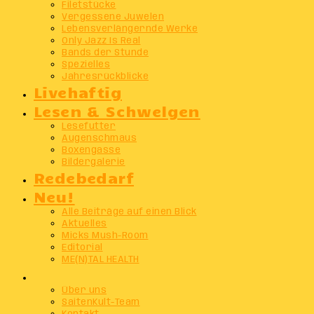
Filetstücke
Vergessene Juwelen
Lebensverlängernde Werke
Only Jazz Is Real
Bands der Stunde
Spezielles
Jahresrückblicke
Livehaftig
Lesen & Schwelgen
Lesefutter
Augenschmaus
Boxengasse
Bildergalerie
Redebedarf
Neu!
Alle Beiträge auf einen Blick
Aktuelles
Micks Mush-Room
Editorial
ME(N)TAL HEALTH
Info
Über uns
SaitenKult-Team