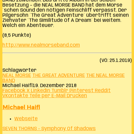
BAND zuwenden. Das dritte Album in derselben
Besetzung – die NEAL MORSE BAND hat dem Morse
´schen Sound den nötigen Feinschliff verpasst. Der
Pilgersohn ´The Great Adventure´ übertrifft seinen
Ziehvater ´The Similitude Of A Dream´ bei weitem.
Welch ein Abenteuer.
(8,5 Punkte)
http://www.nealmorseband.com
(VÖ: 25.1.2019)
Schlagwörter
NEAL MORSE
THE GREAT ADVENTURE
THE NEAL MORSE
BAND
Michael Haifl
19. Dezember 2018
Facebook
X
LinkedIn
Tumblr
Pinterest
Reddit
VKontakte
Teile per E-Mail
Drucken
Michael Haifl
Webseite
SEVEN THORNS - Symphony Of Shadows