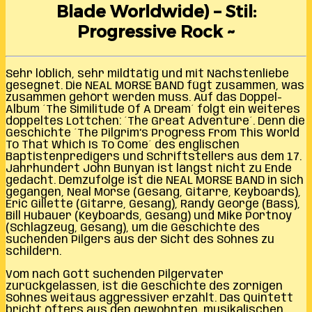
Blade Worldwide) – Stil:
Progressive Rock ~
Sehr löblich, sehr mildtätig und mit Nächstenliebe
gesegnet. Die NEAL MORSE BAND fügt zusammen, was
zusammen gehört werden muss. Auf das Doppel-
Album ´The Similitude Of A Dream´ folgt ein weiteres
doppeltes Lottchen: ´The Great Adventure´. Denn die
Geschichte ´The Pilgrim’s Progress From This World
To That Which Is To Come´ des englischen
Baptistenpredigers und Schriftstellers aus dem 17.
Jahrhundert John Bunyan ist längst nicht zu Ende
gedacht. Demzufolge ist die NEAL MORSE BAND in sich
gegangen, Neal Morse (Gesang, Gitarre, Keyboards),
Eric Gillette (Gitarre, Gesang), Randy George (Bass),
Bill Hubauer (Keyboards, Gesang) und Mike Portnoy
(Schlagzeug, Gesang), um die Geschichte des
suchenden Pilgers aus der Sicht des Sohnes zu
schildern.
Vom nach Gott suchenden Pilgervater
zurückgelassen, ist die Geschichte des zornigen
Sohnes weitaus aggressiver erzählt. Das Quintett
bricht öfters aus den gewohnten, musikalischen