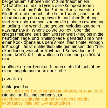
bei genauem Zuhören nicht zum Träumen ein.
Tatsächlich sind die Lyrics aller Kompositionen
äußerst nah am Puls der Zeit verfasst worden.
Blindheit und menschliche Selbstsucht, aber auch
die Abholzung des Regenwalds und Überfischung
sind zentrale Themen, zudem die globale Erwärmung
in ´Selling The World´. Die großen Melodien zaubern
NEW NEKTAR in ´Where Do We Go To?´, über die
Kriegstreiberei seit dem Ersten Weltkrieg bis in die
heutigen Tage, und ´Smiling Face´ geradezu im Sinne
einer Rock Opera aus dem Ärmel. Das finale ´Enough
Is Enough´ lässt schließlich alle gemeinsam den Titel
skandieren, zwischen Keyboard-Schwaden und
einem AC/DC-Riff, bisweilen in Erinnerung an ROUGH
SILK.
Knallharte Krautrocker freuen sich diebisch über
diese megalomanische Rückkehr.
(7 Punkte)
Schlagwörter
Hardrock
Krautrock
Megalomania
NEW NEKTAR
Rock
Michael Haifl
28. November 2018
Facebook
X
LinkedIn
Tumblr
Pinterest
Reddit
VKontakte
Teile per E-Mail
Drucken