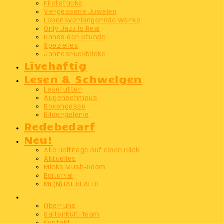
Filetstücke
Vergessene Juwelen
Lebensverlängernde Werke
Only Jazz Is Real
Bands der Stunde
Spezielles
Jahresrückblicke
Livehaftig
Lesen & Schwelgen
Lesefutter
Augenschmaus
Boxengasse
Bildergalerie
Redebedarf
Neu!
Alle Beiträge auf einen Blick
Aktuelles
Micks Mush-Room
Editorial
ME(N)TAL HEALTH
Info
Über uns
SaitenKult-Team