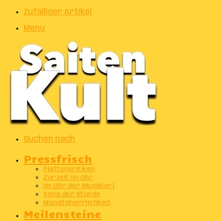
Zufälliger Artikel
Menu
Suchen nach
Pressfrisch
Plattenkritiken
Zurzeit im Ohr
Im Ohr der Musik(er)
Song der Stunde
Monatsherrlichkeit
Meilensteine