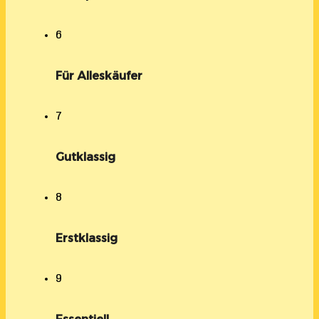
6
Für Alleskäufer
7
Gutklassig
8
Erstklassig
9