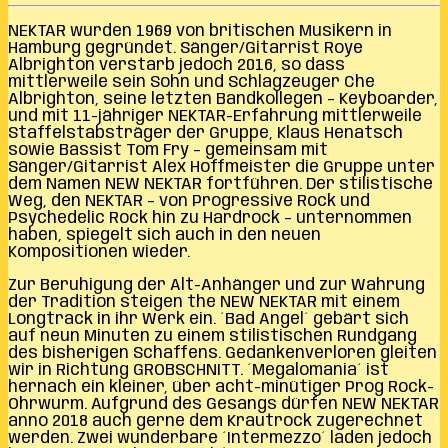
NEKTAR wurden 1969 von britischen Musikern in
Hamburg gegründet. Sänger/Gitarrist Roye
Albrighton verstarb jedoch 2016, so dass
mittlerweile sein Sohn und Schlagzeuger Che
Albrighton, seine letzten Bandkollegen – Keyboarder,
und mit 11-jähriger NEKTAR-Erfahrung mittlerweile
Staffelstabsträger der Gruppe, Klaus Henatsch
sowie Bassist Tom Fry – gemeinsam mit
Sänger/Gitarrist Alex Hoffmeister die Gruppe unter
dem Namen NEW NEKTAR fortführen. Der stilistische
Weg, den NEKTAR – von Progressive Rock und
Psychedelic Rock hin zu Hardrock – unternommen
haben, spiegelt sich auch in den neuen
Kompositionen wieder.
Zur Beruhigung der Alt-Anhänger und zur Wahrung
der Tradition steigen the NEW NEKTAR mit einem
Longtrack in ihr Werk ein. ´Bad Angel´ gebärt sich
auf neun Minuten zu einem stilistischen Rundgang
des bisherigen Schaffens. Gedankenverloren gleiten
wir in Richtung GROBSCHNITT. ´Megalomania´ ist
hernach ein kleiner, über acht-minütiger Prog Rock-
Ohrwurm. Aufgrund des Gesangs dürfen NEW NEKTAR
anno 2018 auch gerne dem Krautrock zugerechnet
werden. Zwei wunderbare ´Intermezzo´ laden jedoch