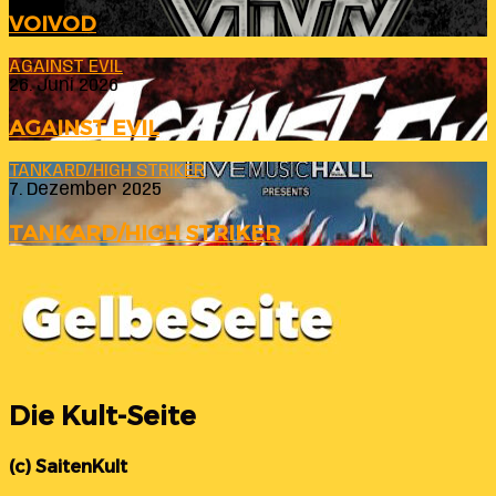
VOIVOD
AGAINST EVIL
26. Juni 2026
AGAINST EVIL
TANKARD/HIGH STRIKER
7. Dezember 2025
TANKARD/HIGH STRIKER
Die Kult-Seite
(c) SaitenKult