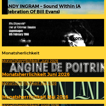
RANDY INGRAM – Sound Within (A
Celebration Of Bill Evans)
ELLA FITZGERALD – Live At Falkoner Centre
Copenhagen 6th February 1966
23. Juli 2026
ELLA FITZGERALD – Live At Falkoner Centre
Copenhagen 6th February 1966
Monatsherlichkeit
Monatsherrlichkeit Juni 2026
1. Juli 2026
Monatsherrlichkeit Juni 2026
Monatsherrlichkeit Mai 2026
2. Juni 2026
Monatsherrlichkeit Mai 2026
Monatsherrlichkeit April 2026