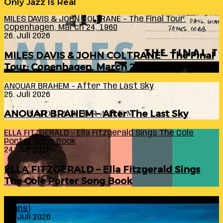
Only Jazz Is Real
MILES DAVIS & JOHN COLTRANE – The Final Tour:
Copenhagen, March 24, 1960
26. Juli 2026
MILES DAVIS & JOHN COLTRANE – The Final
Tour: Copenhagen, March 24, 1960
ANOUAR BRAHEM – After The Last Sky
25. Juli 2026
ANOUAR BRAHEM – After The Last Sky
ELLA FITZGERALD – Ella Fitzgerald Sings The Cole
Porter Song Book
24. Juli 2026
ELLA FITZGERALD – Ella Fitzgerald Sings
The Cole Porter Song Book
RANDY INGRAM – Sound Within (A Celebration Of Bill
Evans)
24. Juli 2026