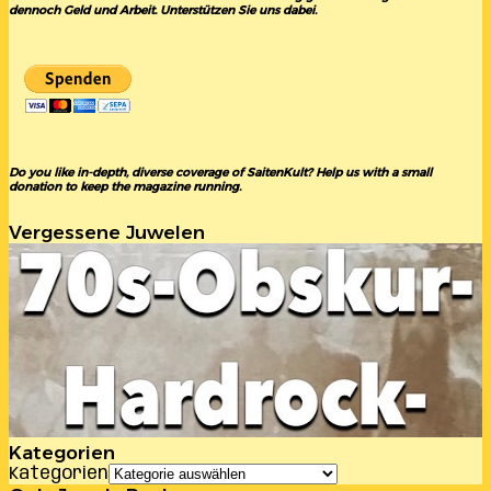
dennoch Geld und Arbeit. Unterstützen Sie uns dabei.
Do you like in-depth, diverse coverage of SaitenKult? Help us with a small
donation to keep the magazine running.
Vergessene Juwelen
Kategorien
Kategorien