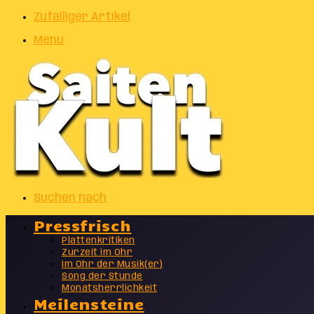
Zufälliger Artikel
Menu
Suchen nach
Pressfrisch
Plattenkritiken
Zurzeit im Ohr
Im Ohr der Musik(er)
Song der Stunde
Monatsherrlichkeit
Meilensteine