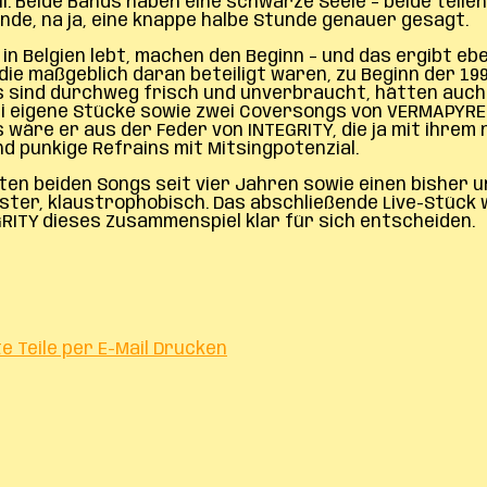
nvoll. Beide Bands haben eine schwarze Seele – beide tei
nde, na ja, eine knappe halbe Stunde genauer gesagt.
in Belgien lebt, machen den Beginn – und das ergibt ebe
ie maßgeblich daran beteiligt waren, zu Beginn der 199
s sind durchweg frisch und unverbraucht, hätten auch g
 eigene Stücke sowie zwei Coversongs von VERMAPYRE (´S
ls wäre er aus der Feder von INTEGRITY, die ja mit ih
d punkige Refrains mit Mitsingpotenzial.
ten beiden Songs seit vier Jahren sowie einen bisher u
üster, klaustrophobisch. Das abschließende Live-Stück 
RITY dieses Zusammenspiel klar für sich entscheiden.
te
Teile per E-Mail
Drucken