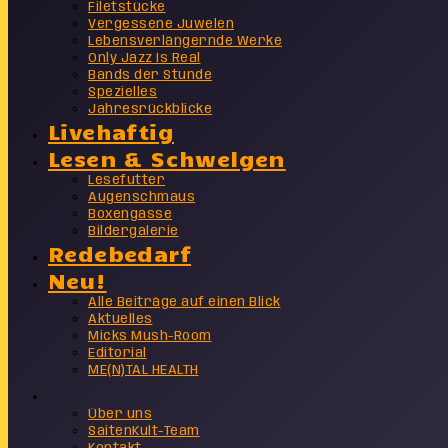
Filetstücke
Vergessene Juwelen
Lebensverlängernde Werke
Only Jazz Is Real
Bands der Stunde
Spezielles
Jahresrückblicke
Livehaftig
Lesen & Schwelgen
Lesefutter
Augenschmaus
Boxengasse
Bildergalerie
Redebedarf
Neu!
Alle Beiträge auf einen Blick
Aktuelles
Micks Mush-Room
Editorial
ME(N)TAL HEALTH
Info
Über uns
SaitenKult-Team