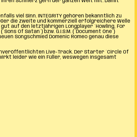
len ihren Schmerz gern der ganzen Welt mit. Damit
nfalls viel Sinn. INTEGRITY gehören bekanntlich zu
0er die zweite und kommerziell erfolgreichere Welle
ut auf den letztjährigen Longplayer ´Howling, For
ons Of Satan´) bzw. G.I.S.M. (´Document One´)
rem neuen Songschmied Domenic Romeo genau diese
nveröffentlichten Live-Track. Der Starter ´Circle Of
wirkt leider wie ein Füller, weswegen insgesamt