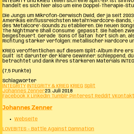
INTEGRITY und KRIEG teilen sich eine Split-EP. Ist sin
handelt es sich hier also um eine Doppel-Therapie-Stu
Die Jungs um Mikrofon-Derwisch Dwid, der ja seit 2003 
Amerikas einflussreichsten Metal’n’Hardcore-Bands, d
des ‘Metalcore’-Sounds zu etablieren. Die neuen Song
The Nightmare Shall Consume´ gepasst. Sie haben zwei
beigesteuert. Gerade ´Sons Of Satan´ hört sich an, a
Richtung stärker verfolgen: metallischer Hardcore un
KRIEG veröffentlichen auf diesem Split-Album ihre ers
Guilt´ ist darunter der klare Gewinner: schleppend, d
betrachtet und dank ihres stärkeren Materials INTEG
(7,5 Punkte)
Schlagwörter
INTEGRITY
INTEGRITY & KRIEG
KRIEG
Split
Johannes Zenner
23. Juli 2018
Facebook
X
LinkedIn
Tumblr
Pinterest
Reddit
VKontak
Johannes Zenner
Webseite
LOVEBITES – Battle Against Damnation