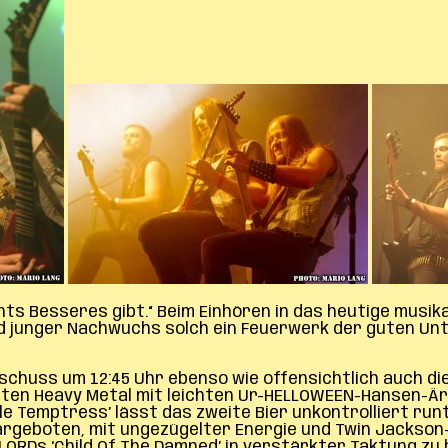
ichts Besseres gibt.“ Beim Einhören in das heutige musi
nd junger Nachwuchs solch ein Feuerwerk der guten Un
huss um 12:45 Uhr ebenso wie offensichtlich auch die
ormten Heavy Metal mit leichten Ur-HELLOWEEN-Hansen-
le Temptress’ lässt das zweite Bier unkontrolliert run
dargeboten, mit ungezügelter Energie und Twin Jackson
ORDs ‘Child Of The Damned’ in verstärkter Taktung zu 