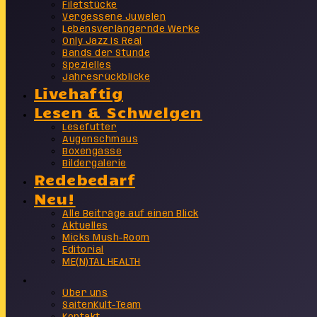
Filetstücke
Vergessene Juwelen
Lebensverlängernde Werke
Only Jazz Is Real
Bands der Stunde
Spezielles
Jahresrückblicke
Livehaftig
Lesen & Schwelgen
Lesefutter
Augenschmaus
Boxengasse
Bildergalerie
Redebedarf
Neu!
Alle Beiträge auf einen Blick
Aktuelles
Micks Mush-Room
Editorial
ME(N)TAL HEALTH
Info
Über uns
SaitenKult-Team