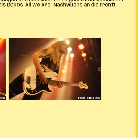
als DOROs ‘All We Are’. Nachwuchs an die Front!