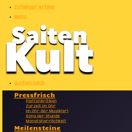
Zufälliger Artikel
Menu
Suchen nach
Pressfrisch
Plattenkritiken
Zurzeit im Ohr
Im Ohr der Musik(er)
Song der Stunde
Monatsherrlichkeit
Meilensteine