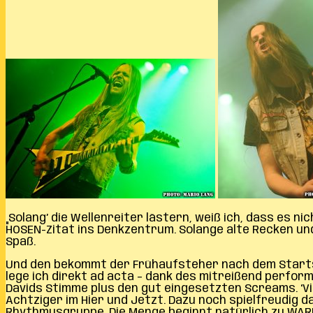
„Solang’ die Wellenreiter lästern, weiß ich, dass es n
HOSEN-Zitat ins Denkzentrum. Solange alte Recken u
Spaß.
Und den bekommt der Frühaufsteher nach dem Startsc
lege ich direkt ad acta – dank des mitreißend perf
Davids Stimme plus den gut eingesetzten Screams. ‘Vi
Achtziger im Hier und Jetzt. Dazu noch spielfreudig 
Rhythmusgruppe. Die Menge beginnt natürlich zu WARL