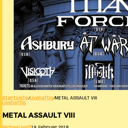
Startseite
/
Livehaftig
/
METAL ASSAULT VIII
Livehaftig
METAL ASSAULT VIII
Michael Haifl
19. Februar 2018