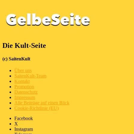
Die Kult-Seite
(c) SaitenKult
Über uns
SaitenKult-Team
Kontakt
Promotion
Datenschutz
Impressum
Alle Beiträge auf einen Blick
Cookie-Richtlinie (EU)
Facebook
X
Instagram