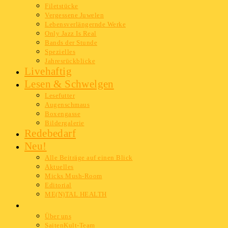
Filetstücke
Vergessene Juwelen
Lebensverlängernde Werke
Only Jazz Is Real
Bands der Stunde
Spezielles
Jahresrückblicke
Livehaftig
Lesen & Schwelgen
Lesefutter
Augenschmaus
Boxengasse
Bildergalerie
Redebedarf
Neu!
Alle Beiträge auf einen Blick
Aktuelles
Micks Mush-Room
Editorial
ME(N)TAL HEALTH
Info
Über uns
SaitenKult-Team