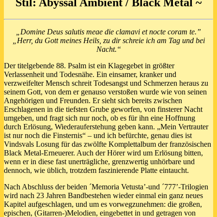
Stil: Abyssal Ambient / Black Metal ~
„Domine Deus salutis meae die clamavi et nocte coram te.”
„Herr, du Gott meines Heils, zu dir schreie ich am Tag und bei
Nacht.“
Der titelgebende 88. Psalm ist ein Klagegebet in größter
Verlassenheit und Todesnähe. Ein einsamer, kranker und
verzweifelter Mensch schreit Todesangst und Schmerzen heraus zu
seinem Gott, von dem er genauso verstoßen wurde wie von seinen
Angehörigen und Freunden. Er sieht sich bereits zwischen
Erschlagenen in die tiefsten Grube geworfen, von finsterer Nacht
umgeben, und fragt sich nur noch, ob es für ihn eine Hoffnung
durch Erlösung, Wiederauferstehung geben kann. „Mein Vertrauter
ist nur noch die Finsternis“ – und ich befürchte, genau dies ist
Vindsvals Losung für das zwölfte Komplettalbum der französischen
Black Metal-Erneuerer. Auch der Hörer wird um Erlösung bitten,
wenn er in diese fast unerträgliche, grenzwertig unhörbare und
dennoch, wie üblich, trotzdem faszinierende Platte eintaucht.
Nach Abschluss der beiden ´Memoria Vetusta’-und ´777’-Trilogien
wird nach 23 Jahren Bandbestehen wieder einmal ein ganz neues
Kapitel aufgeschlagen, und um es vorwegzunehmen: die großen,
epischen, (Gitarren-)Melodien, eingebettet in und getragen von