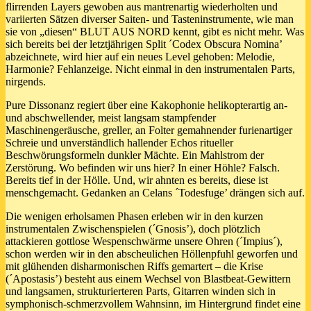
flirrenden Layers gewoben aus mantrenartig wiederholten und
variierten Sätzen diverser Saiten- und Tasteninstrumente, wie man
sie von „diesen“ BLUT AUS NORD kennt, gibt es nicht mehr. Was
sich bereits bei der letztjährigen Split ´Codex Obscura Nomina’
abzeichnete, wird hier auf ein neues Level gehoben: Melodie,
Harmonie? Fehlanzeige. Nicht einmal in den instrumentalen Parts,
nirgends.
Pure Dissonanz regiert über eine Kakophonie helikopterartig an-
und abschwellender, meist langsam stampfender
Maschinengeräusche, greller, an Folter gemahnender furienartiger
Schreie und unverständlich hallender Echos ritueller
Beschwörungsformeln dunkler Mächte. Ein Mahlstrom der
Zerstörung. Wo befinden wir uns hier? In einer Höhle? Falsch.
Bereits tief in der Hölle. Und, wir ahnten es bereits, diese ist
menschgemacht. Gedanken an Celans ´Todesfuge’ drängen sich auf.
Die wenigen erholsamen Phasen erleben wir in den kurzen
instrumentalen Zwischenspielen (´Gnosis’), doch plötzlich
attackieren gottlose Wespenschwärme unsere Ohren (´Impius´),
schon werden wir in den abscheulichen Höllenpfuhl geworfen und
mit glühenden disharmonischen Riffs gemartert – die Krise
(´Apostasis’) besteht aus einem Wechsel von Blastbeat-Gewittern
und langsamen, strukturierteren Parts, Gitarren winden sich in
symphonisch-schmerzvollem Wahnsinn, im Hintergrund findet eine