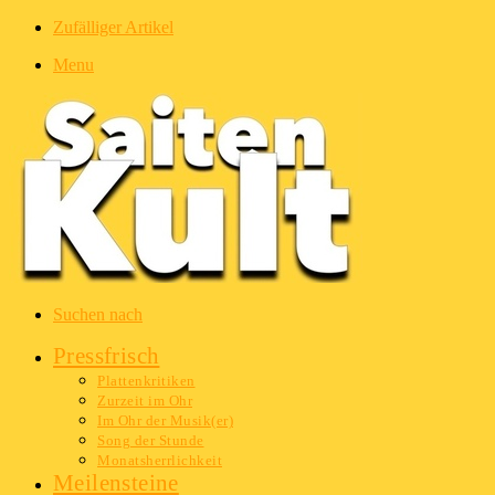
Zufälliger Artikel
Menu
Suchen nach
Pressfrisch
Plattenkritiken
Zurzeit im Ohr
Im Ohr der Musik(er)
Song der Stunde
Monatsherrlichkeit
Meilensteine