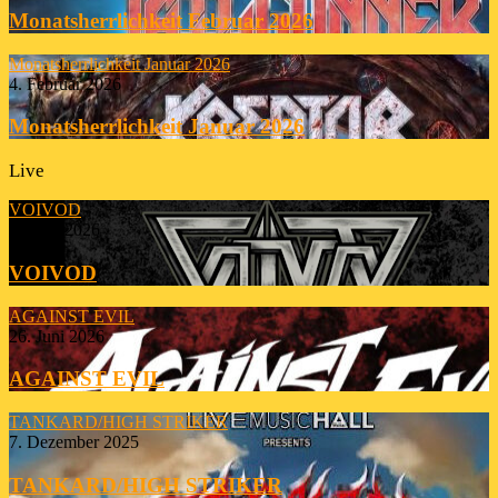
Monatsherrlichkeit Februar 2026
Monatsherrlichkeit Januar 2026
4. Februar 2026
Monatsherrlichkeit Januar 2026
Live
VOIVOD
23. Juli 2026
VOIVOD
AGAINST EVIL
26. Juni 2026
AGAINST EVIL
TANKARD/HIGH STRIKER
7. Dezember 2025
TANKARD/HIGH STRIKER