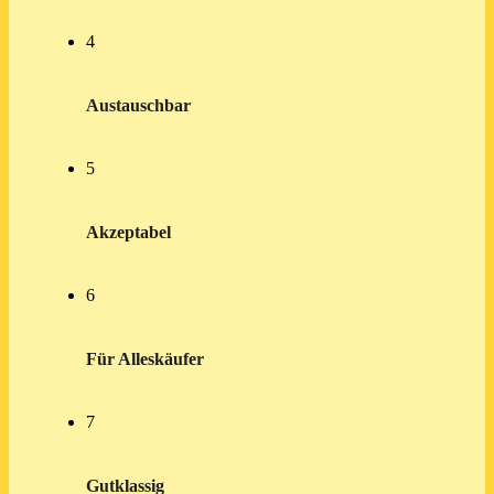
4
Austauschbar
5
Akzeptabel
6
Für Alleskäufer
7
Gutklassig