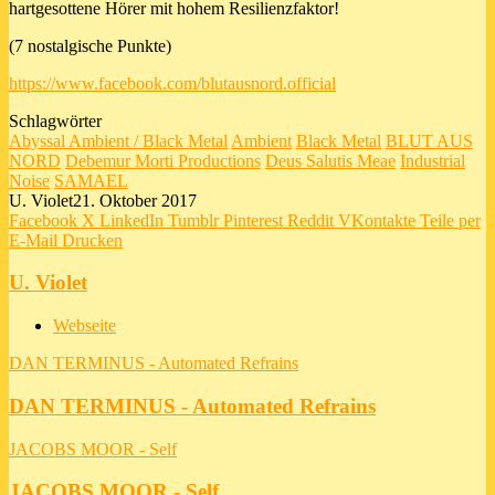
hartgesottene Hörer mit hohem Resilienzfaktor!
(7 nostalgische Punkte)
https://www.facebook.com/blutausnord.official
Schlagwörter
Abyssal Ambient / Black Metal
Ambient
Black Metal
BLUT AUS
NORD
Debemur Morti Productions
Deus Salutis Meae
Industrial
Noise
SAMAEL
U. Violet
21. Oktober 2017
Facebook
X
LinkedIn
Tumblr
Pinterest
Reddit
VKontakte
Teile per
E-Mail
Drucken
U. Violet
Webseite
DAN TERMINUS - Automated Refrains
DAN TERMINUS - Automated Refrains
JACOBS MOOR - Self
JACOBS MOOR - Self