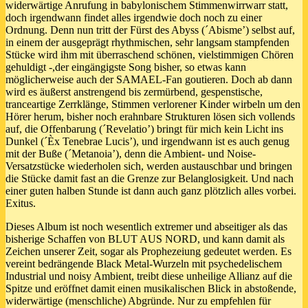
widerwärtige Anrufung in babylonischem Stimmenwirrwarr statt,
doch irgendwann findet alles irgendwie doch noch zu einer
Ordnung. Denn nun tritt der Fürst des Abyss (´Abisme’) selbst auf,
in einem der ausgeprägt rhythmischen, sehr langsam stampfenden
Stücke wird ihm mit überraschend schönen, vielstimmigen Chören
gehuldigt -,der eingängigste Song bisher, so etwas kann
möglicherweise auch der SAMAEL-Fan goutieren. Doch ab dann
wird es äußerst anstrengend bis zermürbend, gespenstische,
tranceartige Zerrklänge, Stimmen verlorener Kinder wirbeln um den
Hörer herum, bisher noch erahnbare Strukturen lösen sich vollends
auf, die Offenbarung (´Revelatio’) bringt für mich kein Licht ins
Dunkel (´Èx Tenebrae Lucis’), und irgendwann ist es auch genug
mit der Buße (´Metanoia’), denn die Ambient- und Noise-
Versatzstücke wiederholen sich, werden austauschbar und bringen
die Stücke damit fast an die Grenze zur Belanglosigkeit. Und nach
einer guten halben Stunde ist dann auch ganz plötzlich alles vorbei.
Exitus.
Dieses Album ist noch wesentlich extremer und abseitiger als das
bisherige Schaffen von BLUT AUS NORD, und kann damit als
Zeichen unserer Zeit, sogar als Prophezeiung gedeutet werden. Es
vereint bedrängende Black Metal-Wurzeln mit psychedelischem
Industrial und noisy Ambient, treibt diese unheilige Allianz auf die
Spitze und eröffnet damit einen musikalischen Blick in abstoßende,
widerwärtige (menschliche) Abgründe. Nur zu empfehlen für