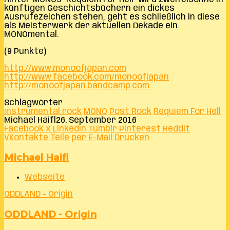
künftigen Geschichtsbüchern ein dickes
Ausrufezeichen stehen, geht es schließlich in diese
als Meisterwerk der aktuellen Dekade ein.
MONOmental.
(9 Punkte)
http://www.monoofjapan.com
http://www.facebook.com/monoofjapan
http://monoofjapan.bandcamp.com
Schlagwörter
instrumental rock
MONO
Post Rock
Requiem For Hell
Michael Haifl
26. September 2016
Facebook
X
LinkedIn
Tumblr
Pinterest
Reddit
VKontakte
Teile per E-Mail
Drucken
Michael Haifl
Webseite
ODDLAND - Origin
ODDLAND - Origin