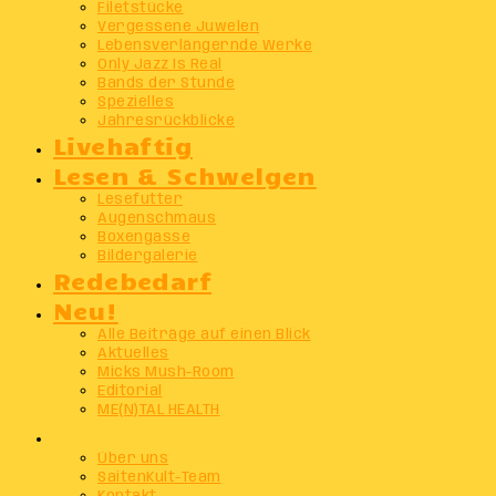
Filetstücke
Vergessene Juwelen
Lebensverlängernde Werke
Only Jazz Is Real
Bands der Stunde
Spezielles
Jahresrückblicke
Livehaftig
Lesen & Schwelgen
Lesefutter
Augenschmaus
Boxengasse
Bildergalerie
Redebedarf
Neu!
Alle Beiträge auf einen Blick
Aktuelles
Micks Mush-Room
Editorial
ME(N)TAL HEALTH
Info
Über uns
SaitenKult-Team