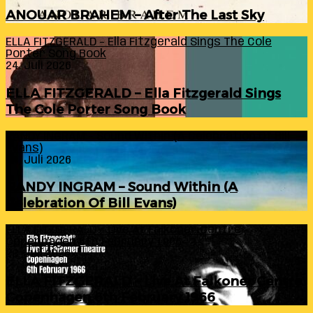
ANOUAR BRAHEM – After The Last Sky
ELLA FITZGERALD – Ella Fitzgerald Sings The Cole
Porter Song Book
24. Juli 2026
ELLA FITZGERALD – Ella Fitzgerald Sings
The Cole Porter Song Book
RANDY INGRAM – Sound Within (A Celebration Of Bill
Evans)
24. Juli 2026
RANDY INGRAM – Sound Within (A
Celebration Of Bill Evans)
ELLA FITZGERALD – Live At Falkoner Centre
Copenhagen 6th February 1966
23. Juli 2026
ELLA FITZGERALD – Live At Falkoner Centre
Copenhagen 6th February 1966