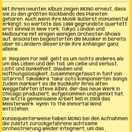
Mit ihrem neunten Album zeigen MONO erneut, dass
sie zu den größten Rockbands des Planeten
gehören. Auch wenn ihre Musik äußerst monumental
erklingt, so wartete das 1999 gegründete Quartett
erst einmal in New York, Tokyo, London und
Melbourne mit einigen wenigen Orchester-Shows
auf, ansonsten begeisterten die Musiker in bereits
über 50 Ländern dieser Erde ihre Anhänger ganz
alleine.
In ´Requiem For Hell´ geht es um nichts anderes als
um das Leben und den Tod, um Liebe und Verlust,
Licht und Dunkelheit, Glauben und
Hoffnungslosigkeit. Zusammengefasst in fünf von
Gitarrist Takaakira ‘Taka’ Goto komponierten Songs.
Zudem markiert es die Rückkehr ihres alten
Weggefährten Steve Albini, der das neue Werk in
Chicago produziert, aufgenommen und gemixt hat.
Die letzte gemeinsame Arbeit ließ in 2009 das
Meisterwerk ´Hymn To The Immortal Wind´
entstehen.
Konsequenterweise haben MONO bei den Aufnahmen
die zuletzt zurückgefahrene achtsame
Orchestrierung wieder integriert, um das