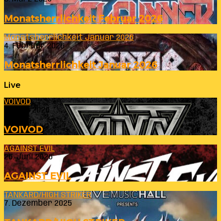
Monatsherrlichkeit Februar 2026
Monatsherrlichkeit Januar 2026
4. Februar 2026
Monatsherrlichkeit Januar 2026
Live
VOIVOD
23. Juli 2026
VOIVOD
AGAINST EVIL
26. Juni 2026
AGAINST EVIL
TANKARD/HIGH STRIKER
7. Dezember 2025