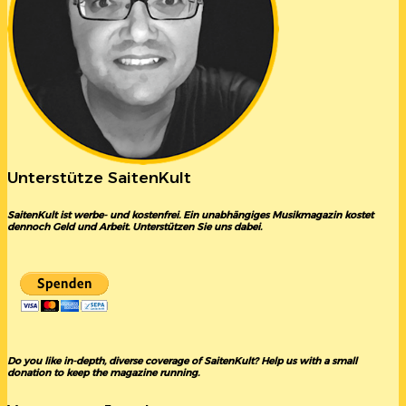
Unterstütze SaitenKult
SaitenKult ist werbe- und kostenfrei. Ein unabhängiges Musikmagazin kostet
dennoch Geld und Arbeit. Unterstützen Sie uns dabei.
Do you like in-depth, diverse coverage of SaitenKult? Help us with a small
donation to keep the magazine running.