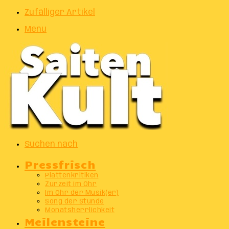
Zufälliger Artikel
Menu
Suchen nach
Pressfrisch
Plattenkritiken
Zurzeit im Ohr
Im Ohr der Musik(er)
Song der Stunde
Monatsherrlichkeit
Meilensteine