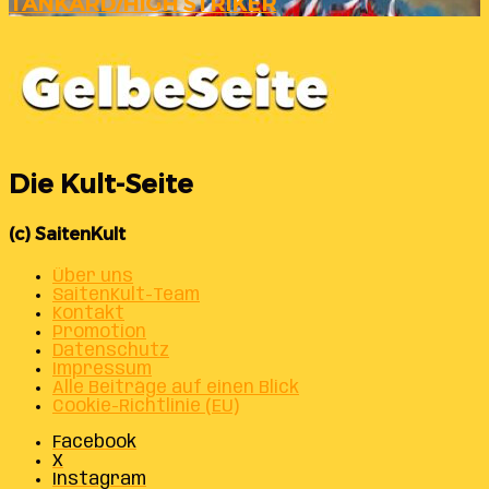
TANKARD/HIGH STRIKER
Die Kult-Seite
(c) SaitenKult
Über uns
SaitenKult-Team
Kontakt
Promotion
Datenschutz
Impressum
Alle Beiträge auf einen Blick
Cookie-Richtlinie (EU)
Facebook
X
Instagram