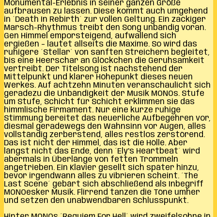
Monumental-Erlebnis in seiner ganzen Größe
aufbrausen zu lassen. Diese kommt auch umgehend
in ´Death In Rebirth´ zur vollen Geltung. Ein zackiger
Marsch-Rhythmus treibt den Song unbändig voran.
Gen Himmel emporsteigend, aufwallend sich
ergießen – lautet allseits die Maxime. So wird das
ruhigere ´Stellar´ von sanften Streichern begleitet,
bis eine Heerschar an Glöckchen die Geruhsamkeit
vertreibt. Der Titelsong ist nachstehend der
Mittelpunkt und klarer Höhepunkt dieses neuen
Werkes. Auf achtzehn Minuten veranschaulicht sich
geradezu die Unbändigkeit der Musik MONOs. Stufe
um Stufe, Schicht für Schicht erklimmen sie das
himmlische Firmament. Nur eine kurze ruhige
Stimmung bereitet das neuerliche Aufbegehren vor,
diesmal geradewegs den Wahnsinn vor Augen, alles
vollständig zerberstend, alles restlos zerstörend.
Das ist nicht der Himmel, das ist die Hölle. Aber
längst nicht das Ende, denn ´Ely’s Heartbeat´ wird
abermals in Überlänge von fetten Trommeln
angetrieben. Ein Klavier gesellt sich später hinzu,
bevor irgendwann alles zu vibrieren scheint. ´The
Last Scene´ gebärt sich abschließend als Inbegriff
MONOesker Musik. Flirrend tanzen die Töne umher
und setzen den unabwendbaren Schlusspunkt.
Hinter MONOs ´Requiem For Hell´ wird zweifelsohne in