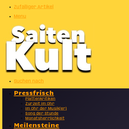
Zufälliger Artikel
Menu
Suchen nach
Pressfrisch
Plattenkritiken
Zurzeit im Ohr
Im Ohr der Musik(er)
Song der Stunde
Monatsherrlichkeit
Meilensteine