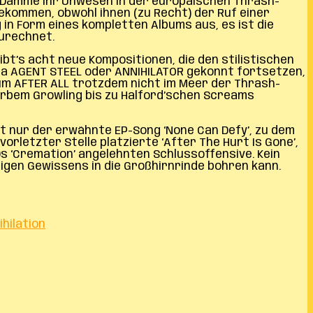
n Damme ihr Unwesen in der europäischen Thrash-
gekommen, obwohl ihnen (zu Recht) der Ruf einer
 in Form eines kompletten Albums aus, es ist die
zurechnet.
bt’s acht neue Kompositionen, die den stilistischen
a AGENT STEEL oder ANNIHILATOR gekonnt fortsetzen,
um AFTER ALL trotzdem nicht im Meer der Thrash-
erbem Growling bis zu Halford’schen Screams
st nur der erwähnte EP-Song ‘None Can Defy’, zu dem
rletzter Stelle platzierte ‘After The Hurt Is Gone’,
s ‘Cremation’ angelehnten Schlussoffensive. Kein
igen Gewissens in die Großhirnrinde bohren kann.
hilation