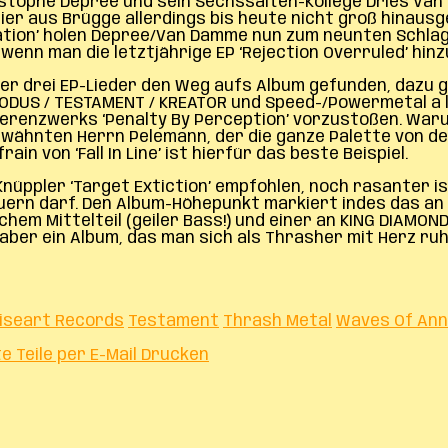
ristophe Depree und sein Sechssaiten-Kollege Dries Va
gier aus Brügge allerdings bis heute nicht groß hinaus
ilation’ holen Depree/Van Damme nun zum neunten Schlag
enn man die letztjährige EP ‘Rejection Overruled’ hin
er drei EP-Lieder den Weg aufs Album gefunden, dazu gi
DUS / TESTAMENT / KREATOR und Speed-/Powermetal a l
eferenzwerks ‘Penalty By Perception’ vorzustoßen. War
rwähnten Herrn Pelemann, der die ganze Palette von d
n von ‘Fall In Line’ ist hierfür das beste Beispiel.
Knüppler ‘Target Extiction’ empfohlen, noch rasanter i
ern darf. Den Album-Höhepunkt markiert indes das an vo
em Mittelteil (geiler Bass!) und einer an KING DIAMOND
ber ein Album, das man sich als Thrasher mit Herz ruh
iseart Records
Testament
Thrash Metal
Waves Of Anni
te
Teile per E-Mail
Drucken