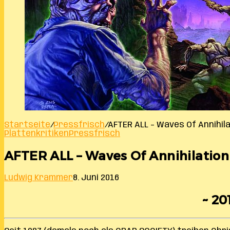
Startseite
/
Pressfrisch
/
AFTER ALL – Waves Of Annihil
Plattenkritiken
Pressfrisch
AFTER ALL – Waves Of Annihilation
Ludwig Krammer
8. Juni 2016
~ 20