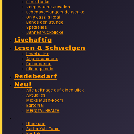
Filetstücke
Vergessene Juwelen
Lebensverlängernde Werke
Only Jazz Is Real
Bands der Stunde
Spezielles
Jahresrückblicke
Livehaftig
Lesen & Schwelgen
Lesefutter
Augenschmaus
Boxengasse
Bildergalerie
Redebedarf
Neu!
Alle Beiträge auf einen Blick
Aktuelles
Micks Mush-Room
Editorial
ME(N)TAL HEALTH
Info
Über uns
SaitenKult-Team