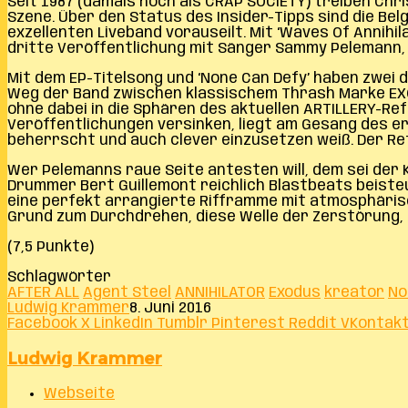
Seit 1987 (damals noch als CRAP SOCIETY) treiben Ch
Szene. Über den Status des Insider-Tipps sind die Bel
exzellenten Liveband vorauseilt. Mit ‘Waves Of Annih
dritte Veröffentlichung mit Sänger Sammy Pelemann, w
Mit dem EP-Titelsong und ‘None Can Defy’ haben zwei d
Weg der Band zwischen klassischem Thrash Marke EXO
ohne dabei in die Sphären des aktuellen ARTILLERY-R
Veröffentlichungen versinken, liegt am Gesang des e
beherrscht und auch clever einzusetzen weiß. Der Refrai
Wer Pelemanns raue Seite antesten will, dem sei der 
Drummer Bert Guillemont reichlich Blastbeats beisteu
eine perfekt arrangierte Rifframme mit atmosphärisch
Grund zum Durchdrehen, diese Welle der Zerstörung, a
(7,5 Punkte)
Schlagwörter
AFTER ALL
Agent Steel
ANNIHILATOR
Exodus
kreator
No
Ludwig Krammer
8. Juni 2016
Facebook
X
LinkedIn
Tumblr
Pinterest
Reddit
VKontak
Ludwig Krammer
Webseite