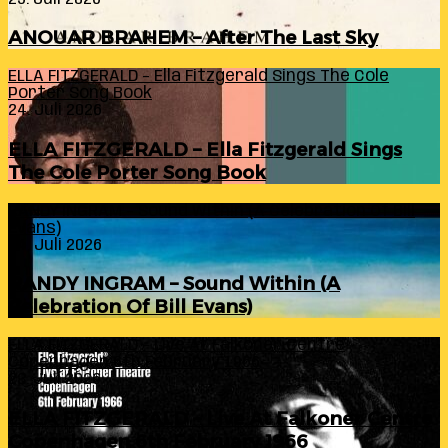
ANOUAR BRAHEM – After The Last Sky
ELLA FITZGERALD – Ella Fitzgerald Sings The Cole
Porter Song Book
24. Juli 2026
ELLA FITZGERALD – Ella Fitzgerald Sings
The Cole Porter Song Book
RANDY INGRAM – Sound Within (A Celebration Of Bill
Evans)
24. Juli 2026
RANDY INGRAM – Sound Within (A
Celebration Of Bill Evans)
ELLA FITZGERALD – Live At Falkoner Centre
Copenhagen 6th February 1966
23. Juli 2026
ELLA FITZGERALD – Live At Falkoner Centre
Copenhagen 6th February 1966