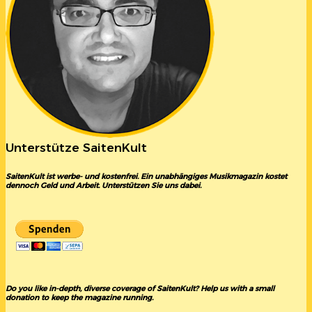
Unterstütze SaitenKult
SaitenKult ist werbe- und kostenfrei. Ein unabhängiges Musikmagazin kostet
dennoch Geld und Arbeit. Unterstützen Sie uns dabei.
Do you like in-depth, diverse coverage of SaitenKult? Help us with a small
donation to keep the magazine running.