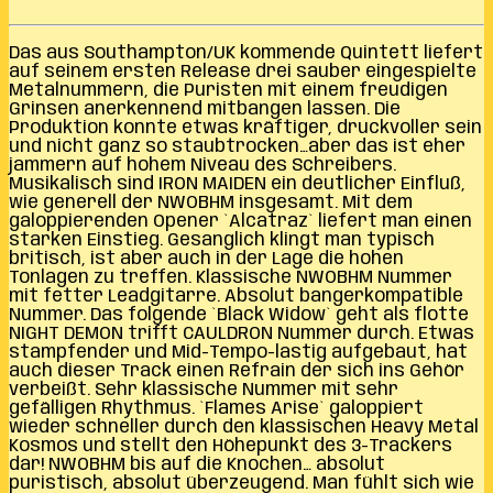
Das aus Southampton/UK kommende Quintett liefert
auf seinem ersten Release drei sauber eingespielte
Metalnummern, die Puristen mit einem freudigen
Grinsen anerkennend mitbangen lassen. Die
Produktion konnte etwas kräftiger, druckvoller sein
und nicht ganz so staubtrocken…aber das ist eher
jammern auf hohem Niveau des Schreibers.
Musikalisch sind IRON MAIDEN ein deutlicher Einfluß,
wie generell der NWOBHM insgesamt. Mit dem
galoppierenden Opener `Alcatraz` liefert man einen
starken Einstieg. Gesanglich klingt man typisch
britisch, ist aber auch in der Lage die hohen
Tonlagen zu treffen. Klassische NWOBHM Nummer
mit fetter Leadgitarre. Absolut bangerkompatible
Nummer. Das folgende `Black Widow` geht als flotte
NIGHT DEMON trifft CAULDRON Nummer durch. Etwas
stampfender und Mid-Tempo-lastig aufgebaut, hat
auch dieser Track einen Refrain der sich ins Gehör
verbeißt. Sehr klassische Nummer mit sehr
gefälligen Rhythmus. `Flames Arise` galoppiert
wieder schneller durch den klassischen Heavy Metal
Kosmos und stellt den Höhepunkt des 3-Trackers
dar! NWOBHM bis auf die Knochen… absolut
puristisch, absolut überzeugend. Man fühlt sich wie