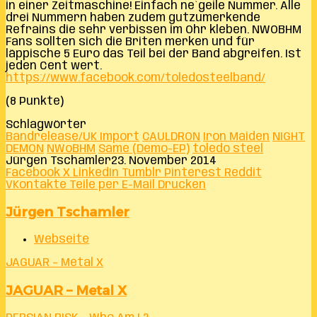
in einer Zeitmaschine! Einfach ne`geile Nummer. Alle
drei Nummern haben zudem gutzumerkende
Refrains die sehr verbissen im Ohr kleben. NWOBHM
Fans sollten sich die Briten merken und für
läppische 5 Euro das Teil bei der Band abgreifen. Ist
jeden Cent wert.
https://www.facebook.com/toledosteelband/
(8 Punkte)
Schlagwörter
Bandrelease/UK Import
CAULDRON
Iron Maiden
NIGHT
DEMON
NWoBHM
Same (Demo-EP)
toledo steel
Jürgen Tschamler
23. November 2014
Facebook
X
LinkedIn
Tumblr
Pinterest
Reddit
VKontakte
Teile per E-Mail
Drucken
Jürgen Tschamler
Webseite
JAGUAR – Metal X
JAGUAR – Metal X