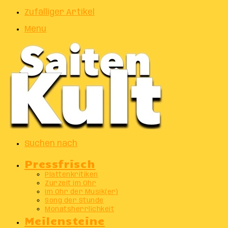
Zufälliger Artikel
Menu
Suchen nach
Pressfrisch
Plattenkritiken
Zurzeit im Ohr
Im Ohr der Musik(er)
Song der Stunde
Monatsherrlichkeit
Meilensteine