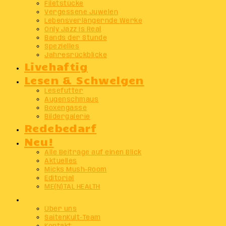
Filetstücke
Vergessene Juwelen
Lebensverlängernde Werke
Only Jazz Is Real
Bands der Stunde
Spezielles
Jahresrückblicke
Livehaftig
Lesen & Schwelgen
Lesefutter
Augenschmaus
Boxengasse
Bildergalerie
Redebedarf
Neu!
Alle Beiträge auf einen Blick
Aktuelles
Micks Mush-Room
Editorial
ME(N)TAL HEALTH
Info
Über uns
SaitenKult-Team