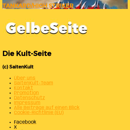
TANKARD/HIGH STRIKER
Die Kult-Seite
(c) SaitenKult
Über uns
SaitenKult-Team
Kontakt
Promotion
Datenschutz
Impressum
Alle Beiträge auf einen Blick
Cookie-Richtlinie (EU)
Facebook
X