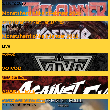
3. März 2026
Monatsherrlichkeit Februar 2026
Monatsherrlichkeit Januar 2026
4. Februar 2026
Monatsherrlichkeit Januar 2026
Live
VOIVOD
23. Juli 2026
VOIVOD
AGAINST EVIL
26. Juni 2026
AGAINST EVIL
TANKARD/HIGH STRIKER
7. Dezember 2025