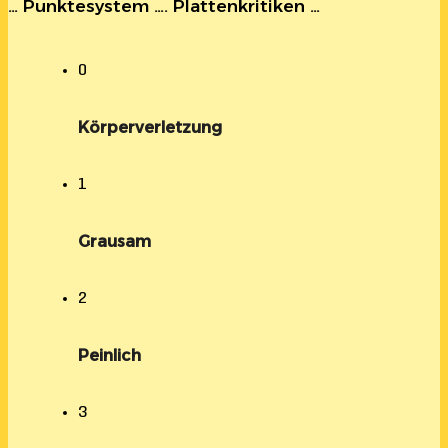
… Punktesystem …. Plattenkritiken …
0
Körperverletzung
1
Grausam
2
Peinlich
3