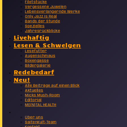
Filetstücke
Vergessene Juwelen
Lebensverlängernde Werke
Only Jazz Is Real
Bands der Stunde
Spezielles
Jahresrückblicke
Livehaftig
Lesen & Schwelgen
Lesefutter
Augenschmaus
Boxengasse
Bildergalerie
Redebedarf
Neu!
Alle Beiträge auf einen Blick
Aktuelles
Micks Mush-Room
Editorial
ME(N)TAL HEALTH
Info
Über uns
SaitenKult-Team