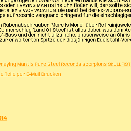
 die ungezügelte Power von neueren Bands wie SKULLFI
 oder PRAYING MANTIS ins Ohr flößen will, der sollte s
etaller SPACE VACATION. Die Band, bei der Ex-VICIOUS-R
s auf ‘Cosmic Vanguard’ dringend für die einschlägigen
 Rübenabschrauber ‘More Is More’, über Refrainjuwelen 
 Donnerschlag ‘Land Of Steel’ ist alles dabei, was dem 
s“-Bass und der nicht allzu hohe, phasenweise an Chris
e zur erweiterten Spitze der diesjährigen Edelstahl-V
Praying Mantis
Pure Steel Records
scorpions
SKULLFIST
te
Teile per E-Mail
Drucken
014