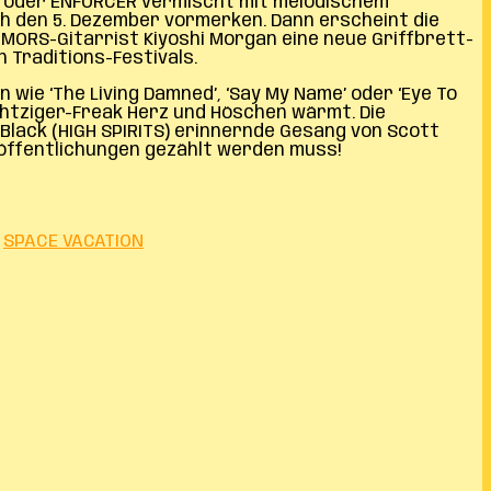
ST oder ENFORCER vermischt mit melodischem
ich den 5. Dezember vormerken. Dann erscheint die
UMORS-Gitarrist Kiyoshi Morgan eine neue Griffbrett-
 Traditions-Festivals.
wie ‘The Living Damned’, ‘Say My Name’ oder ‘Eye To
Achtziger-Freak Herz und Höschen wärmt. Die
 Black (HIGH SPIRITS) erinnernde Gesang von Scott
eröffentlichungen gezählt werden muss!
SPACE VACATION