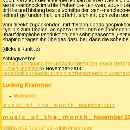
Noch Platz auf der eisernen Einkaufsliste? Wer sich
Metal/Hardrock im Stile früher DEF LEPPARD, SCORPIONS
dritte und bislang beste Scheibe der San-Francisco-M
Heimat gefunden hat, empfiehlt sich mit den zehn Song
Vom direkt zupackenden, mit Triolen-Leads gespickten
Eye’ bis zum finalen, an späte LIEGE LORD erinnernden
unaufdringliche Produktion, der sehr präsente „Harri
Shapiro tragen ihr Übriges dazu bei, dass die Scheib
(dicke 8 Punkte)
Schlagwörter
Cosmic Vanguard
DEF LEPPARD
ENFORCER
Heavy Metal
Ludwig Krammer
9. November 2014
Facebook
X
LinkedIn
Tumblr
Pinterest
Reddit
VKontak
Ludwig Krammer
Webseite
m u s i c _ o f _ t h e _ m o n t h _ November 2014
m u s i c _ o f _ t h e _ m o n t h _ November 2
KOBRA AND THE LOTUS – High Priestess