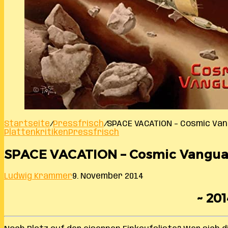
Startseite
/
Pressfrisch
/
SPACE VACATION – Cosmic Va
Plattenkritiken
Pressfrisch
SPACE VACATION – Cosmic Vangua
Ludwig Krammer
9. November 2014
~ 201