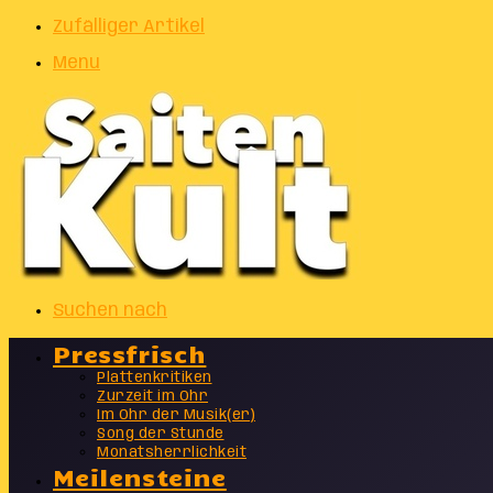
Zufälliger Artikel
Menu
Suchen nach
Pressfrisch
Plattenkritiken
Zurzeit im Ohr
Im Ohr der Musik(er)
Song der Stunde
Monatsherrlichkeit
Meilensteine