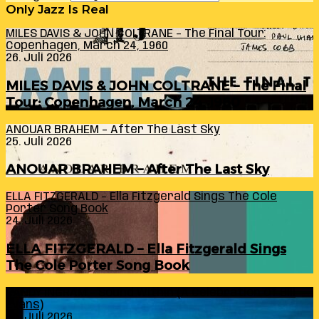
Only Jazz Is Real
MILES DAVIS & JOHN COLTRANE – The Final Tour:
Copenhagen, March 24, 1960
26. Juli 2026
MILES DAVIS & JOHN COLTRANE – The Final
Tour: Copenhagen, March 24, 1960
ANOUAR BRAHEM – After The Last Sky
25. Juli 2026
ANOUAR BRAHEM – After The Last Sky
ELLA FITZGERALD – Ella Fitzgerald Sings The Cole
Porter Song Book
24. Juli 2026
ELLA FITZGERALD – Ella Fitzgerald Sings
The Cole Porter Song Book
RANDY INGRAM – Sound Within (A Celebration Of Bill
Evans)
24. Juli 2026