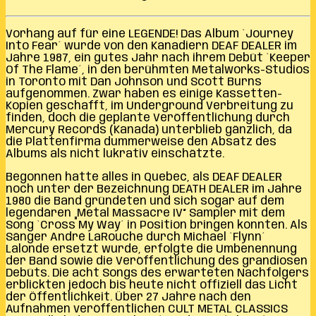
Vorhang auf für eine LEGENDE! Das Album `Journey
Into Fear´ wurde von den Kanadiern DEAF DEALER im
Jahre 1987, ein gutes Jahr nach ihrem Debüt `Keeper
Of The Flame´, in den berühmten Metalworks-Studios
in Toronto mit Dan Johnson und Scott Burns
aufgenommen. Zwar haben es einige Kassetten-
Kopien geschafft, im Underground Verbreitung zu
finden, doch die geplante Veröffentlichung durch
Mercury Records (Kanada) unterblieb gänzlich, da
die Plattenfirma dummerweise den Absatz des
Albums als nicht lukrativ einschätzte.
Begonnen hatte alles in Quebec, als DEAF DEALER
noch unter der Bezeichnung DEATH DEALER im Jahre
1980 die Band gründeten und sich sogar auf dem
legendären „Metal Massacre IV“ Sampler mit dem
Song `Cross My Way´ in Position bringen konnten. Als
Sänger André LaRouche durch Michael `Flynn´
Lalonde ersetzt wurde, erfolgte die Umbenennung
der Band sowie die Veröffentlichung des grandiosen
Debüts. Die acht Songs des erwarteten Nachfolgers
erblickten jedoch bis heute nicht offiziell das Licht
der Öffentlichkeit. Über 27 Jahre nach den
Aufnahmen veröffentlichen CULT METAL CLASSICS