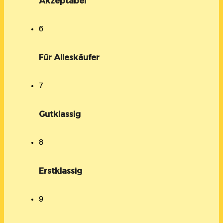
Akzeptabel
6
Für Alleskäufer
7
Gutklassig
8
Erstklassig
9