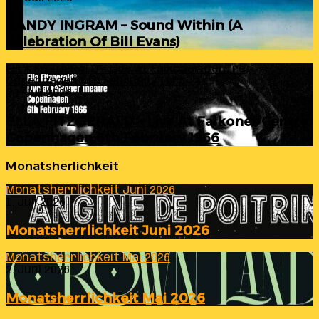
RANDY INGRAM – Sound Within (A
Celebration Of Bill Evans)
ELLA FITZGERALD – Live At Falkoner Centre
Copenhagen 6th February 1966
23. Juli 2026
ELLA FITZGERALD – Live At Falkoner Centre
Copenhagen 6th February 1966
Monatsherlichkeit
Monatsherrlichkeit Juni 2026
1. Juli 2026
Monatsherrlichkeit Juni 2026
Monatsherrlichkeit Mai 2026
2. Juni 2026
Monatsherrlichkeit Mai 2026