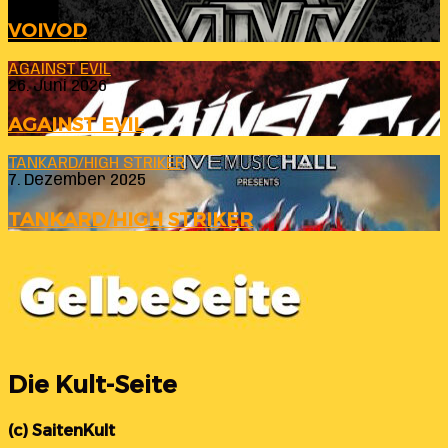
VOIVOD
AGAINST EVIL
26. Juni 2026
AGAINST EVIL
TANKARD/HIGH STRIKER
7. Dezember 2025
TANKARD/HIGH STRIKER
Die Kult-Seite
(c) SaitenKult