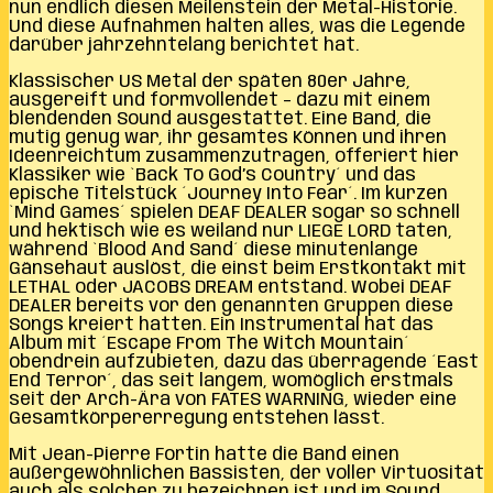
nun endlich diesen Meilenstein der Metal-Historie.
Und diese Aufnahmen halten alles, was die Legende
darüber jahrzehntelang berichtet hat.
Klassischer US Metal der späten 80er Jahre,
ausgereift und formvollendet – dazu mit einem
blendenden Sound ausgestattet. Eine Band, die
mutig genug war, ihr gesamtes Können und ihren
Ideenreichtum zusammenzutragen, offeriert hier
Klassiker wie `Back To God’s Country´ und das
epische Titelstück ´Journey Into Fear´. Im kurzen
`Mind Games´ spielen DEAF DEALER sogar so schnell
und hektisch wie es weiland nur LIEGE LORD taten,
während `Blood And Sand´ diese minutenlange
Gänsehaut auslöst, die einst beim Erstkontakt mit
LETHAL oder JACOBS DREAM entstand. Wobei DEAF
DEALER bereits vor den genannten Gruppen diese
Songs kreiert hatten. Ein Instrumental hat das
Album mit ´Escape From The Witch Mountain´
obendrein aufzubieten, dazu das überragende ´East
End Terror´, das seit langem, womöglich erstmals
seit der Arch-Ära von FATES WARNING, wieder eine
Gesamtkörpererregung entstehen lässt.
Mit Jean-Pierre Fortin hatte die Band einen
außergewöhnlichen Bassisten, der voller Virtuosität
auch als solcher zu bezeichnen ist und im Sound