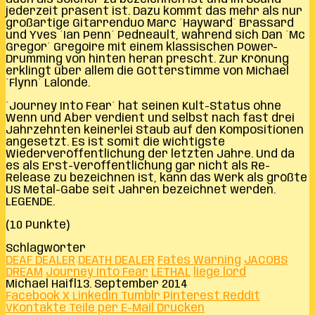
jederzeit präsent ist. Dazu kommt das mehr als nur
großartige Gitarrenduo Marc ´Hayward´ Brassard
und Yves ´Ian Penn´ Pedneault, während sich Dan ´Mc
Gregor´ Gregoire mit einem klassischen Power-
Drumming von hinten heran prescht. Zur Krönung
erklingt über allem die Götterstimme von Michael
`Flynn´ Lalonde.
´Journey Into Fear´ hat seinen Kult-Status ohne
Wenn und Aber verdient und selbst nach fast drei
Jahrzehnten keinerlei Staub auf den Kompositionen
angesetzt. Es ist somit die wichtigste
Wiederveröffentlichung der letzten Jahre. Und da
es als Erst-Veröffentlichung gar nicht als Re-
Release zu bezeichnen ist, kann das Werk als größte
US Metal-Gabe seit Jahren bezeichnet werden.
LEGENDE.
(10 Punkte)
Schlagwörter
DEAF DEALER
DEATH DEALER
Fates Warning
JACOBS
DREAM
Journey Into Fear
LETHAL
liege lord
Michael Haifl
13. September 2014
Facebook
X
LinkedIn
Tumblr
Pinterest
Reddit
VKontakte
Teile per E-Mail
Drucken