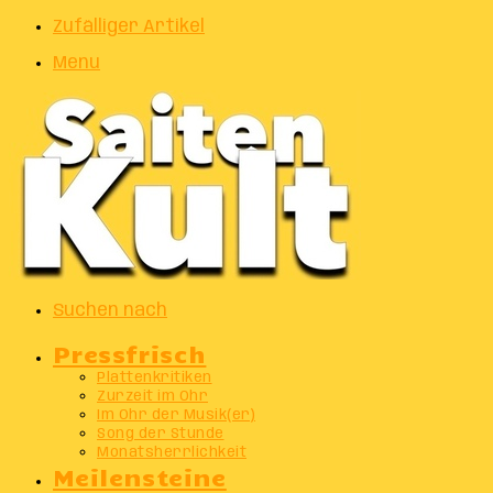
Zufälliger Artikel
Menu
Suchen nach
Pressfrisch
Plattenkritiken
Zurzeit im Ohr
Im Ohr der Musik(er)
Song der Stunde
Monatsherrlichkeit
Meilensteine