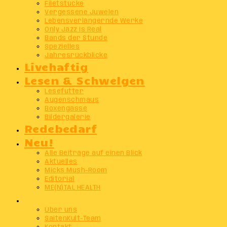
Filetstücke
Vergessene Juwelen
Lebensverlängernde Werke
Only Jazz Is Real
Bands der Stunde
Spezielles
Jahresrückblicke
Livehaftig
Lesen & Schwelgen
Lesefutter
Augenschmaus
Boxengasse
Bildergalerie
Redebedarf
Neu!
Alle Beiträge auf einen Blick
Aktuelles
Micks Mush-Room
Editorial
ME(N)TAL HEALTH
Info
Über uns
SaitenKult-Team