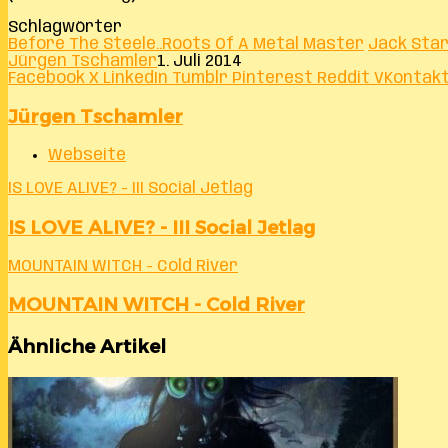
Schlagwörter
Before The Steele..Roots Of A Metal Master
Jack Sta
Jürgen Tschamler
1. Juli 2014
Facebook
X
LinkedIn
Tumblr
Pinterest
Reddit
VKontak
Jürgen Tschamler
Webseite
IS LOVE ALIVE? - III Social Jetlag
IS LOVE ALIVE? - III Social Jetlag
MOUNTAIN WITCH - Cold River
MOUNTAIN WITCH - Cold River
Ähnliche Artikel