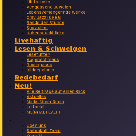
Filetstücke
Vergessene Juwelen
Lebensverlängernde Werke
Only Jazz Is Real
Bands der Stunde
Spezielles
Jahresrückblicke
Livehaftig
Lesen & Schwelgen
Lesefutter
Augenschmaus
Boxengasse
Bildergalerie
Redebedarf
Neu!
Alle Beiträge auf einen Blick
Aktuelles
Micks Mush-Room
Editorial
ME(N)TAL HEALTH
Info
Über uns
SaitenKult-Team