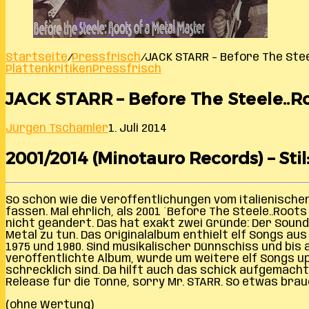
Startseite
/
Pressfrisch
/
JACK STARR – Before The Stee
Plattenkritiken
Pressfrisch
JACK STARR – Before The Steele..R
Jürgen Tschamler
1. Juli 2014
2001/2014 (Minotauro Records) – Sti
So schön wie die Veröffentlichungen vom italienisch
fassen. Mal ehrlich, als 2001 `Before The Steele..Roo
nicht geändert. Das hat exakt zwei Gründe: Der Soun
Metal zu tun. Das Originalalbum enthielt elf Songs au
1975 und 1980. Sind musikalischer Dünnschiss und bis 
veröffentlichte Album, wurde um weitere elf Songs up
schrecklich sind. Da hilft auch das schick aufgemacht
Release für die Tonne, sorry Mr. STARR. So etwas bra
(ohne Wertung)