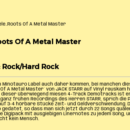
le..Roots Of A Metal Master
oots Of A Metal Master
l: Rock/Hard Rock
en Minotauro Label auch daher kommen, bei manchen die
ts Of A Metal Master` von JACK STARR auf Vinyl rauskam 
d dieser überwiegend miesen 4-Track Demotracks ist e
s ganz frühen Recordings des Herren STARR, sprich die 
auf 3-4 hörbare Stücke Zeit- und Geldverschwendung. Da
 gedatet, so dass man sich jetzt durch 22 Songs quälen
e Digipack mit ausgiebigen Linernotes zu jedem Song, u
ucht kein Mensch.