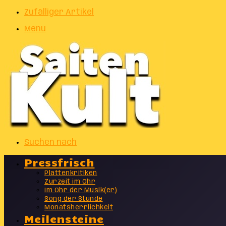
Zufälliger Artikel
Menu
Suchen nach
Pressfrisch
Plattenkritiken
Zurzeit im Ohr
Im Ohr der Musik(er)
Song der Stunde
Monatsherrlichkeit
Meilensteine