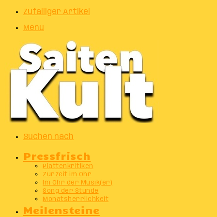
Zufälliger Artikel
Menu
Suchen nach
Pressfrisch
Plattenkritiken
Zurzeit im Ohr
Im Ohr der Musik(er)
Song der Stunde
Monatsherrlichkeit
Meilensteine