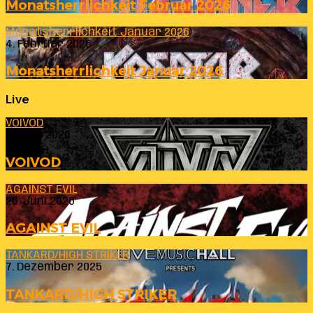
Monatsherrlichkeit Februar 2026
Monatsherrlichkeit Januar 2026
4. Februar 2026
Monatsherrlichkeit Januar 2026
Live
VOIVOD
23. Juli 2026
VOIVOD
AGAINST EVIL
26. Juni 2026
AGAINST EVIL
TANKARD/HIGH STRIKER
7. Dezember 2025
TANKARD/HIGH STRIKER