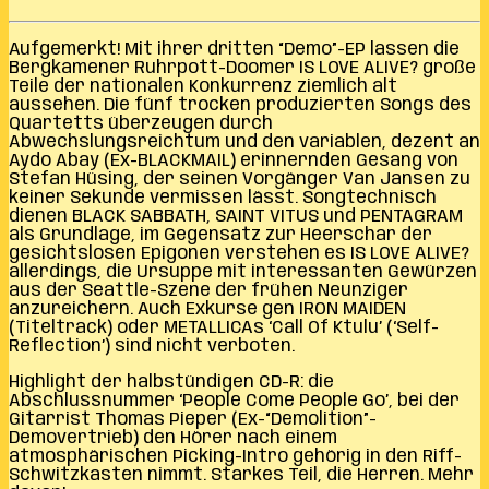
Aufgemerkt! Mit ihrer dritten “Demo”-EP lassen die
Bergkamener Ruhrpott-Doomer IS LOVE ALIVE? große
Teile der nationalen Konkurrenz ziemlich alt
aussehen. Die fünf trocken produzierten Songs des
Quartetts überzeugen durch
Abwechslungsreichtum und den variablen, dezent an
Aydo Abay (Ex-BLACKMAIL) erinnernden Gesang von
Stefan Hüsing, der seinen Vorgänger Van Jansen zu
keiner Sekunde vermissen lässt. Songtechnisch
dienen BLACK SABBATH, SAINT VITUS und PENTAGRAM
als Grundlage, im Gegensatz zur Heerschar der
gesichtslosen Epigonen verstehen es IS LOVE ALIVE?
allerdings, die Ursuppe mit interessanten Gewürzen
aus der Seattle-Szene der frühen Neunziger
anzureichern. Auch Exkurse gen IRON MAIDEN
(Titeltrack) oder METALLICAs ‘Call Of Ktulu’ (‘Self-
Reflection’) sind nicht verboten.
Highlight der halbstündigen CD-R: die
Abschlussnummer ‘People Come People Go’, bei der
Gitarrist Thomas Pieper (Ex-“Demolition”-
Demovertrieb) den Hörer nach einem
atmosphärischen Picking-Intro gehörig in den Riff-
Schwitzkasten nimmt. Starkes Teil, die Herren. Mehr