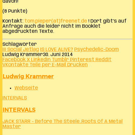
davon!
(8 Punkte)
Kontakt:
tom.pieper(at)freenet.de
! Dort gibt’s auf
Anfrage auch die leider nicht im Booklet
abgedruckten Texte.
Schlagwörter
III Social Jetlag
IS LOVE ALIVE?
Psychedelic-Doom
Ludwig Krammer
30. Juni 2014
Facebook
X
LinkedIn
Tumblr
Pinterest
Reddit
VKontakte
Teile per E-Mail
Drucken
Ludwig Krammer
Webseite
INTERVALS
INTERVALS
JACK STARR - Before The Steele..Roots Of A Metal
Master