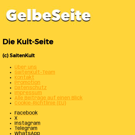
Die Kult-Seite
(c) SaitenKult
Über uns
SaitenKult-Team
Kontakt
Promotion
Datenschutz
Impressum
Alle Beiträge auf einen Blick
Cookie-Richtlinie (EU)
Facebook
X
Instagram
Telegram
WhatsApp