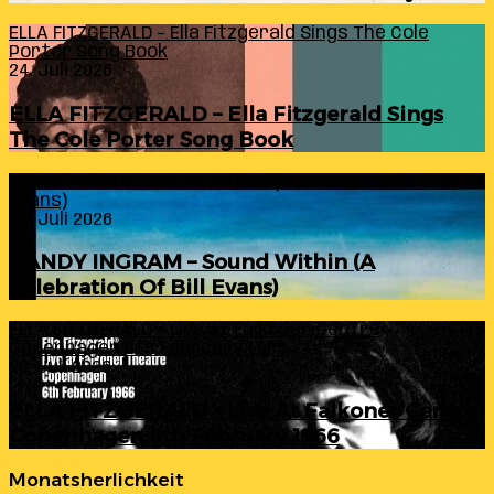
ELLA FITZGERALD – Ella Fitzgerald Sings The Cole
Porter Song Book
24. Juli 2026
ELLA FITZGERALD – Ella Fitzgerald Sings
The Cole Porter Song Book
RANDY INGRAM – Sound Within (A Celebration Of Bill
Evans)
24. Juli 2026
RANDY INGRAM – Sound Within (A
Celebration Of Bill Evans)
ELLA FITZGERALD – Live At Falkoner Centre
Copenhagen 6th February 1966
23. Juli 2026
ELLA FITZGERALD – Live At Falkoner Centre
Copenhagen 6th February 1966
Monatsherlichkeit