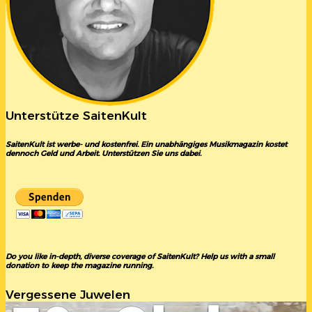
Unterstütze SaitenKult
SaitenKult ist werbe- und kostenfrei. Ein unabhängiges Musikmagazin kostet
dennoch Geld und Arbeit. Unterstützen Sie uns dabei.
Do you like in-depth, diverse coverage of SaitenKult? Help us with a small
donation to keep the magazine running.
Vergessene Juwelen