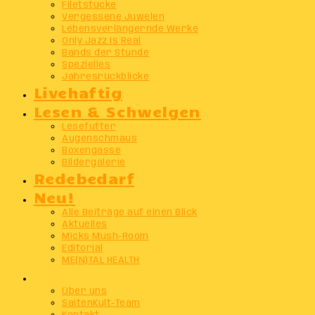
Filetstücke
Vergessene Juwelen
Lebensverlängernde Werke
Only Jazz Is Real
Bands der Stunde
Spezielles
Jahresrückblicke
Livehaftig
Lesen & Schwelgen
Lesefutter
Augenschmaus
Boxengasse
Bildergalerie
Redebedarf
Neu!
Alle Beiträge auf einen Blick
Aktuelles
Micks Mush-Room
Editorial
ME(N)TAL HEALTH
Info
Über uns
SaitenKult-Team