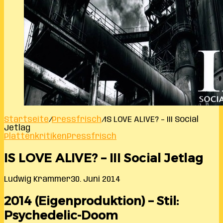
Startseite
/
Pressfrisch
/
IS LOVE ALIVE? – III Social
Jetlag
Plattenkritiken
Pressfrisch
IS LOVE ALIVE? – III Social Jetlag
Ludwig Krammer
30. Juni 2014
2014 (Eigenproduktion) – Stil:
Psychedelic-Doom