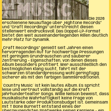
Die 2026
erschienene Neuauflage über „Hightone Records”
und “Craft Recordings“ unterstreicht diesen
Stellenwert eindrucksvoll. Das Doppel-LP-Format
bietet den weit auseinanderliegenden Rillen deutlich
mehr Platz für Dynamik.
„Craft Recordings“ genießt seit Jahren einen
hervorragenden Ruf für hochwertige Pressungen
mit geringem Grundrauschen und sauberer
Zentrierung – Eigenschaften, von denen dieses
Album besonders profitiert. Wer ausschließlich den
bestmöglichen Klang sucht, fährt mit der
schwarzen Standardpressung wohl geringfügig
sicherer als mit den farbigen Sammlereditionen.
´Country Music´ ist kein lautes Album. Es spricht
leise und vertraut vollständig auf die Kraft
jahrhundertealter Songs. Willie Nelson beweist, dass
musikalische Wahrhaftigkeit keine Frage von
Lautstärke oder Produktionsbudget ist. Gemeinsam
mit T Bone Burnett entstand eines der
überzeugendsten Spätwerke seiner Karriere – ein