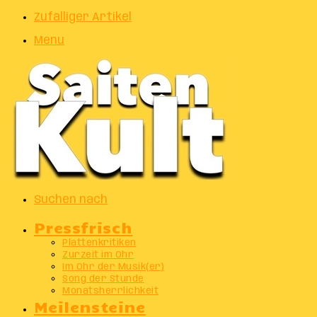
Zufälliger Artikel
Menu
Suchen nach
Pressfrisch
Plattenkritiken
Zurzeit im Ohr
Im Ohr der Musik(er)
Song der Stunde
Monatsherrlichkeit
Meilensteine