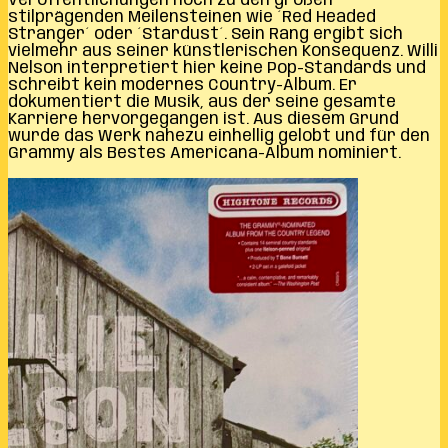
Veröffentlichungen noch zu den großen
stilprägenden Meilensteinen wie ´Red Headed
Stranger´ oder ´Stardust´. Sein Rang ergibt sich
vielmehr aus seiner künstlerischen Konsequenz. Willi
Nelson interpretiert hier keine Pop-Standards und
schreibt kein modernes Country-Album. Er
dokumentiert die Musik, aus der seine gesamte
Karriere hervorgegangen ist. Aus diesem Grund
wurde das Werk nahezu einhellig gelobt und für den
Grammy als Bestes Americana-Album nominiert.