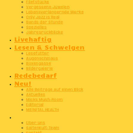
Filetstücke
Vergessene Juwelen
Lebensverlängernde Werke
Only Jazz Is Real
Bands der Stunde
Spezielles
Jahresrückblicke
Livehaftig
Lesen & Schwelgen
Lesefutter
Augenschmaus
Boxengasse
Bildergalerie
Redebedarf
Neu!
Alle Beiträge auf einen Blick
Aktuelles
Micks Mush-Room
Editorial
ME(N)TAL HEALTH
Info
Über uns
SaitenKult-Team