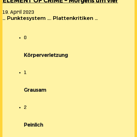
ELEMENT OF CRIME – Morgens um vier
19. April 2023
… Punktesystem …. Plattenkritiken …
0
Körperverletzung
1
Grausam
2
Peinlich