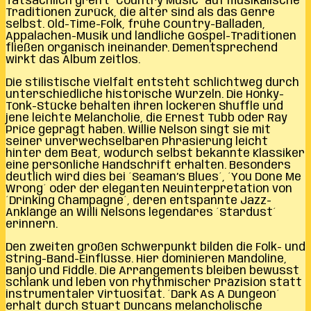
Tatsächlich greift ´Country Music´ auf musikalische
Traditionen zurück, die älter sind als das Genre
selbst. Old-Time-Folk, frühe Country-Balladen,
Appalachen-Musik und ländliche Gospel-Traditionen
fließen organisch ineinander. Dementsprechend
wirkt das Album zeitlos.
Die stilistische Vielfalt entsteht schlichtweg durch
unterschiedliche historische Wurzeln. Die Honky-
Tonk-Stücke behalten ihren lockeren Shuffle und
jene leichte Melancholie, die Ernest Tubb oder Ray
Price geprägt haben. Willie Nelson singt sie mit
seiner unverwechselbaren Phrasierung leicht
hinter dem Beat, wodurch selbst bekannte Klassiker
eine persönliche Handschrift erhalten. Besonders
deutlich wird dies bei ´Seaman’s Blues´, ´You Done Me
Wrong´ oder der eleganten Neuinterpretation von
´Drinking Champagne´, deren entspannte Jazz-
Anklänge an Willi Nelsons legendäres ´Stardust´
erinnern.
Den zweiten großen Schwerpunkt bilden die Folk- und
String-Band-Einflüsse. Hier dominieren Mandoline,
Banjo und Fiddle. Die Arrangements bleiben bewusst
schlank und leben von rhythmischer Präzision statt
instrumentaler Virtuosität. ´Dark As A Dungeon´
erhält durch Stuart Duncans melancholische