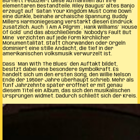
Burnett reduziert diese Aufnahmen auf ihre
elementaren Bestandteile. Riley Baugus’ altes Banjo
erzeugt auf ´Satan Your Kingdom Must Come Down´
eine dunkle, beinahe archaische Spannung. Buddy
Millers Harmoniegesang verstärkt diesen Eindruck
zusätzlich. Auch ´I Am A Pilgrim´, Hank Williams’ ´House
Of Gold´ und das abschließende ´Nobody’s Fault But
Mine´ verzichten auf jede Form kirchlicher
Monumentalität. Statt Chorwänden oder Orgeln
dominiert eine stille Andacht, die tief in der
amerikanischen Volksmusik verwurzelt ist.
Dass ´Man With The Blues´ den Auftakt bildet,
besitzt dabei eine besondere Symbolkraft. Es
handelt sich um den ersten Song, den Willie Nelson
Ende der 1950er Jahre überhaupt schrieb. Mehr als
fünf Jahrzehnte später eröffnet er mit genau
diesem Titel ein Album, das sich den musikalischen
Ursprüngen widmet. Dadurch schließt sich der Kreis.