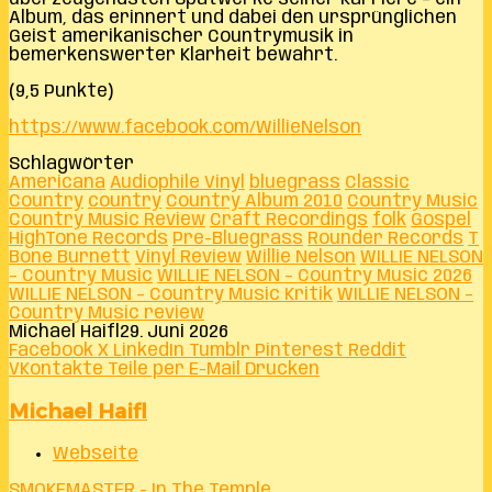
Album, das erinnert und dabei den ursprünglichen
Geist amerikanischer Countrymusik in
bemerkenswerter Klarheit bewahrt.
(9,5 Punkte)
https://www.facebook.com/WillieNelson
Schlagwörter
Americana
Audiophile Vinyl
bluegrass
Classic
Country
country
Country Album 2010
Country Music
Country Music Review
Craft Recordings
folk
Gospel
HighTone Records
Pre-Bluegrass
Rounder Records
T
Bone Burnett
Vinyl Review
Willie Nelson
WILLIE NELSON
– Country Music
WILLIE NELSON – Country Music 2026
WILLIE NELSON – Country Music Kritik
WILLIE NELSON –
Country Music review
Michael Haifl
29. Juni 2026
Facebook
X
LinkedIn
Tumblr
Pinterest
Reddit
VKontakte
Teile per E-Mail
Drucken
Michael Haifl
Webseite
SMOKEMASTER - In The Temple