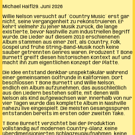
Michael Haifl
29. Juni 2026
Willie Nelson versucht auf ´Country Music´ erst gar
nicht, seine Vergangenheit zu rekonstruieren. Er
kehrt vielmehr zu jener Musik zurück, die lange
existierte, bevor Nashville zum industriellen Begriff
wurde. Die Lieder auf diesem 2010 erschienenen
Album stammen aus einer Zeit, als Country, Folk,
Gospel und frühe String-Band-Musik noch keine
sauber getrennten Genres waren. Produzent T Bone
Burnett greift diesen historischen Kontext auf und
macht ihn zum eigentlichen Konzept der Platte.
Die Idee entstand denkbar unspektakulär während
einer gemeinsamen Golfrunde in Kalifornien. Dort
beschlossen T Bone Burnett und Willie Nelson,
endlich ein Album aufzunehmen, das ausschließlich
aus den Liedern bestehen sollte, mit denen Willi
Nelson als Kind aufgewachsen war. Innerhalb von nur
vier Tagen wurde das komplette Album in Nashville
nahezu live eingespielt. Die meisten Gesangsspuren
entstanden bereits im ersten oder zweiten Take.
T Bone Burnett verzichtet bei der Produktion
vollständig auf modernen Country-Glanz. Keine
überdimensionierten Schlagzeugaufnahmen, keine