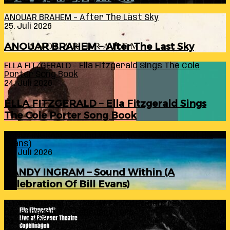
ANOUAR BRAHEM – After The Last Sky
25. Juli 2026
ANOUAR BRAHEM – After The Last Sky
ELLA FITZGERALD – Ella Fitzgerald Sings The Cole
Porter Song Book
24. Juli 2026
ELLA FITZGERALD – Ella Fitzgerald Sings
The Cole Porter Song Book
RANDY INGRAM – Sound Within (A Celebration Of Bill
Evans)
24. Juli 2026
RANDY INGRAM – Sound Within (A
Celebration Of Bill Evans)
ELLA FITZGERALD – Live At Falkoner Centre
Copenhagen 6th February 1966
23. Juli 2026