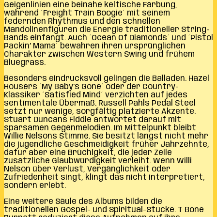
Geigenlinien eine beinahe keltische Färbung,
während ´Freight Train Boogie´ mit seinem
federnden Rhythmus und den schnellen
Mandolinenfiguren die Energie traditioneller String-
Bands einfängt. Auch ´Ocean Of Diamonds´ und ´Pistol
Packin’ Mama´ bewahren ihren ursprünglichen
Charakter zwischen Western Swing und frühem
Bluegrass.
Besonders eindrucksvoll gelingen die Balladen. Hazel
Housers ´My Baby’s Gone´ oder der Country-
Klassiker ´Satisfied Mind´ verzichten auf jedes
sentimentale Übermaß. Russell Pahls Pedal Steel
setzt nur wenige, sorgfältig platzierte Akzente.
Stuart Duncans Fiddle antwortet darauf mit
sparsamen Gegenmelodien. Im Mittelpunkt bleibt
Willie Nelsons Stimme. Sie besitzt längst nicht mehr
die jugendliche Geschmeidigkeit früher Jahrzehnte,
dafür aber eine Brüchigkeit, die jeder Zeile
zusätzliche Glaubwürdigkeit verleiht. Wenn Willi
Nelson über Verlust, Vergänglichkeit oder
Zufriedenheit singt, klingt das nicht interpretiert,
sondern erlebt.
Eine weitere Säule des Albums bilden die
traditionellen Gospel- und Spiritual-Stücke. T Bone