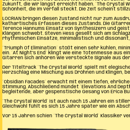
Zukunft, die wir längst erreicht haben. ´The Crystal W
Schönheit, die im Verfall steckt. Die Zeit scheint sti
LOCRIAN bringen diesen Zustand nicht nur zum Ausdruck
kathartisches Erfassen dieses Zustands. Die Gitarre
Terence Hannums Einsatz von Synthesizern und geiste
Klängen schwebt. Steven Hess gesellt sich am Schlagze
rhythmischen Einsätze, minimalistisch und dissonant,
´Triumph Of Elimination´ stößt einen sehr kühlen, min
ein. ´At Night’s End´ klingt wie eine Totenmesse au
Gitarren sich anhören wie versteckte Signale aus de
Der Titeltrack ´The Crystal World´ spielt mit elegisc
Herzschlag eine Mischung aus Dröhnen und Klingen, b
´Obsidian Facades´ erwacht mit einem tiefen, ehrliche
Stimmung. Abschließend mündet ´Elevations And Depths
begleitende, aber gespenstische Gesang von Erica Bur
´The Crystal World´ ist auch nach 15 Jahren ein still
Gleichwohl fühlt es sich 15 Jahre später wie ein Absc
Vor 15 Jahren schien ´The Crystal World´ Klassiker ve