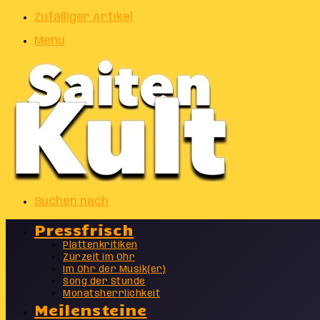
Zufälliger Artikel
Menu
Suchen nach
Pressfrisch
Plattenkritiken
Zurzeit im Ohr
Im Ohr der Musik(er)
Song der Stunde
Monatsherrlichkeit
Meilensteine