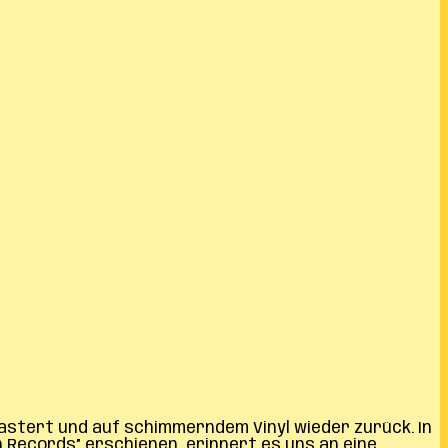
astert und auf schimmerndem Vinyl wieder zurück. In
h Records” erschienen, erinnert es uns an eine