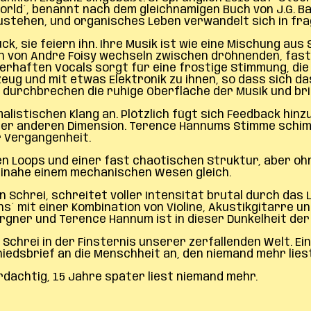
orld´, benannt nach dem gleichnamigen Buch von J.G. Bal
llzustehen, und organisches Leben verwandelt sich in fra
, sie feiern ihn. Ihre Musik ist wie eine Mischung aus 
n von André Foisy wechseln zwischen dröhnenden, fast
rhaften Vocals sorgt für eine frostige Stimmung, die 
ug und mit etwas Elektronik zu ihnen, so dass sich das
 durchbrechen die ruhige Oberfläche der Musik und br
imalistischen Klang an. Plötzlich fügt sich Feedback hi
s einer anderen Dimension. Terence Hannums Stimme sch
r Vergangenheit.
hen Loops und einer fast chaotischen Struktur, aber oh
einahe einem mechanischen Wesen gleich.
n Schrei, schreitet voller Intensität brutal durch das
´ mit einer Kombination von Violine, Akustikgitarre u
gner und Terence Hannum ist in dieser Dunkelheit der 
er Schrei in der Finsternis unserer zerfallenden Welt. 
hiedsbrief an die Menschheit an, den niemand mehr liest
rdächtig, 15 Jahre später liest niemand mehr.