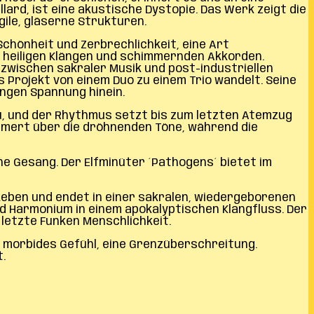
lard, ist eine akustische Dystopie. Das Werk zeigt die
gile, gläserne Strukturen.
Schönheit und Zerbrechlichkeit, eine Art
 heiligen Klängen und schimmernden Akkorden.
zwischen sakraler Musik und post-industriellen
 Projekt von einem Duo zu einem Trio wandelt. Seine
ingen Spannung hinein.
nzu, und der Rhythmus setzt bis zum letzten Atemzug
immert über die dröhnenden Töne, während die
ne Gesang. Der Elfminüter ´Pathogens´ bietet im
 Leben und endet in einer sakralen, wiedergeborenen
nd Harmonium in einem apokalyptischen Klangfluss. Der
letzte Funken Menschlichkeit.
Ein morbides Gefühl, eine Grenzüberschreitung.
.