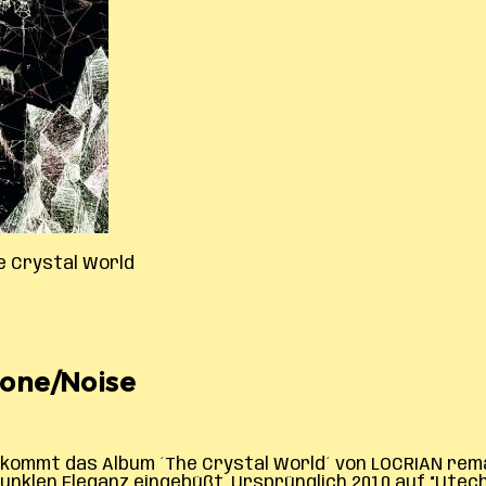
e Crystal World
rone/Noise
kommt das Album ´The Crystal World´ von LOCRIAN rem
unklen Eleganz eingebüßt. Ursprünglich 2010 auf “Utec