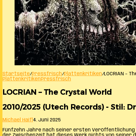
Startseite
/
Pressfrisch
/
Plattenkritiken
/
LOCRIAN – Th
Plattenkritiken
Pressfrisch
LOCRIAN – The Crystal World
2010/2025 (Utech Records) - Stil: D
Michael Haifl
4. Juni 2025
Fünfzehn Jahre nach seiner ersten Veröffentlichung 
der Zwischenzeit hat dieses Werk nichts von seiner d