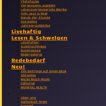
Filetstücke
Vergessene Juwelen
Lebensverlängernde Werke
Only Jazz Is Real
Bands der Stunde
Spezielles
Jahresrückblicke
Livehaftig
Lesen & Schwelgen
Lesefutter
Augenschmaus
Boxengasse
Bildergalerie
Redebedarf
Neu!
Alle Beiträge auf einen Blick
Aktuelles
Micks Mush-Room
Editorial
ME(N)TAL HEALTH
Info
Über uns
SaitenKult-Team