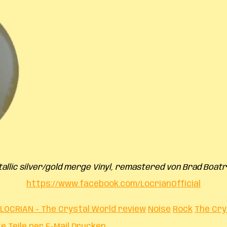
etallic silver/gold merge Vinyl, remastered von Brad Boatr
https://www.facebook.com/LocrianOfficial
LOCRIAN - The Crystal World review
Noise
Rock
The Cry
te
Teile per E-Mail
Drucken