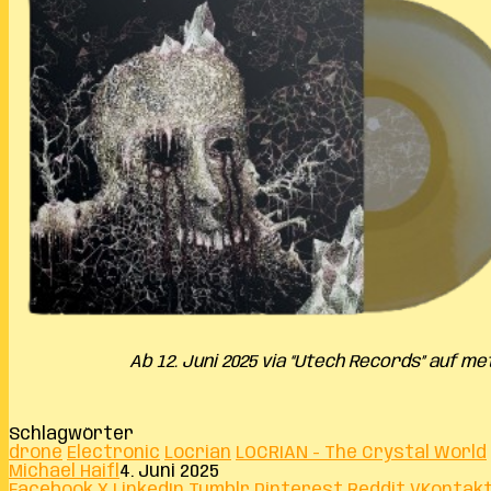
Ab 12. Juni 2025 via “Utech Records” auf m
Schlagwörter
drone
Electronic
Locrian
LOCRIAN - The Crystal World
Michael Haifl
4. Juni 2025
Facebook
X
LinkedIn
Tumblr
Pinterest
Reddit
VKontak