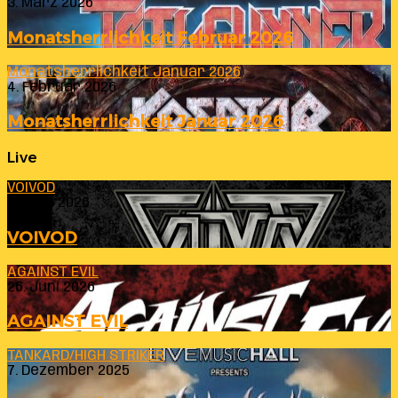
3. März 2026
Monatsherrlichkeit Februar 2026
Monatsherrlichkeit Januar 2026
4. Februar 2026
Monatsherrlichkeit Januar 2026
Live
VOIVOD
23. Juli 2026
VOIVOD
AGAINST EVIL
26. Juni 2026
AGAINST EVIL
TANKARD/HIGH STRIKER
7. Dezember 2025