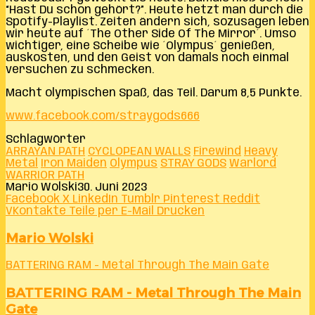
“Hast Du schon gehört?”. Heute hetzt man durch die
Spotify-Playlist. Zeiten ändern sich, sozusagen leben
wir heute auf ´The Other Side Of The Mirror´. Umso
wichtiger, eine Scheibe wie ´Olympus´ genießen,
auskosten, und den Geist von damals noch einmal
versuchen zu schmecken.
Macht olympischen Spaß, das Teil. Darum 8,5 Punkte.
www.facebook.com/straygods666
Schlagwörter
ARRAYAN PATH
CYCLOPEAN WALLS
Firewind
Heavy
Metal
Iron Maiden
Olympus
STRAY GODS
Warlord
WARRIOR PATH
Mario Wolski
30. Juni 2023
Facebook
X
LinkedIn
Tumblr
Pinterest
Reddit
VKontakte
Teile per E-Mail
Drucken
Mario Wolski
BATTERING RAM - Metal Through The Main Gate
BATTERING RAM - Metal Through The Main
Gate