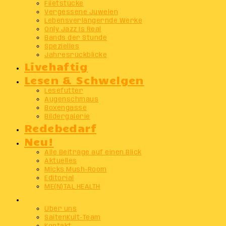
Filetstücke
Vergessene Juwelen
Lebensverlängernde Werke
Only Jazz Is Real
Bands der Stunde
Spezielles
Jahresrückblicke
Livehaftig
Lesen & Schwelgen
Lesefutter
Augenschmaus
Boxengasse
Bildergalerie
Redebedarf
Neu!
Alle Beiträge auf einen Blick
Aktuelles
Micks Mush-Room
Editorial
ME(N)TAL HEALTH
Info
Über uns
SaitenKult-Team