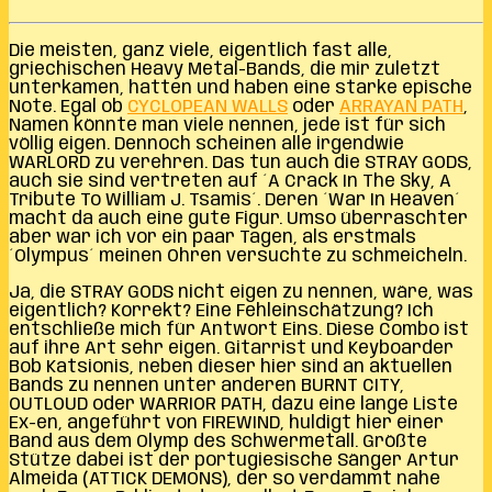
Die meisten, ganz viele, eigentlich fast alle,
griechischen Heavy Metal-Bands, die mir zuletzt
unterkamen, hatten und haben eine starke epische
Note. Egal ob
CYCLOPEAN WALLS
oder
ARRAYAN PATH
,
Namen könnte man viele nennen, jede ist für sich
völlig eigen. Dennoch scheinen alle irgendwie
WARLORD zu verehren. Das tun auch die STRAY GODS,
auch sie sind vertreten auf ´A Crack In The Sky, A
Tribute To William J. Tsamis´. Deren ´War In Heaven´
macht da auch eine gute Figur. Umso überraschter
aber war ich vor ein paar Tagen, als erstmals
´Olympus´ meinen Ohren versuchte zu schmeicheln.
Ja, die STRAY GODS nicht eigen zu nennen, wäre, was
eigentlich? Korrekt? Eine Fehleinschätzung? Ich
entschließe mich für Antwort Eins. Diese Combo ist
auf ihre Art sehr eigen. Gitarrist und Keyboarder
Bob Katsionis, neben dieser hier sind an aktuellen
Bands zu nennen unter anderen BURNT CITY,
OUTLOUD oder WARRIOR PATH, dazu eine lange Liste
Ex-en, angeführt von FIREWIND, huldigt hier einer
Band aus dem Olymp des Schwermetall. Größte
Stütze dabei ist der portugiesische Sänger Artur
Almeida (ATTICK DEMONS), der so verdammt nahe