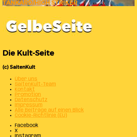
TANKARD/HIGH STRIKER
Die Kult-Seite
(c) SaitenKult
Über uns
SaitenKult-Team
Kontakt
Promotion
Datenschutz
Impressum
Alle Beiträge auf einen Blick
Cookie-Richtlinie (EU)
Facebook
X
Instagram