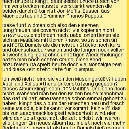
nach Bruce D. klingt, dass selbst Bruce D. sich vor
ihm verstecken müsste. Verstärkt werden die
beiden durch Gitarrist Jon McRis, Basser Gus
Macricostas und Drummer Thanos Pappas.
Diese fünf widmen sich also den Eisernen
Jungfrauen. Sie covern nicht. Sie kopieren nicht.
STRAY GODS empfinden nach. Dabei orientieren sie
sich an MAIDENs mittlerer Phase, so zwischen SIT
und FOTD. Damals als die meisten Stücke noch kurz
und überschaubar waren und die langen noch voller
Abwechslung, ganz ohne unnötiger Wiederholungen
hatte man noch echten Grund, diese Band
abzufeiern. Da spielt heute doch viel Nostalgie rein.
Und diese Zeit steht Pate für ´Olympus´.
Ich weiß nicht, sind sie von den Musen geküßt? Haben
Apoll und Pallas Athene Unterstützung gegeben?
Dieses Album klingt nach IRON MAIDEN. Und dann doch
nicht. Während man bei den Briten heute manchmal
das Gefühl hat, eine Passage schon einmal gehört zu
haben, klingt das Album der Griechen neu und frisch.
Keine Melodie, die bekannt vorkommt, kein Riff, das
bis zur Geschmacklosigkeit wiederholt wird. Hier
wird der Geist geatmet, die Zeit erlebt. Wir waren
alle jünger. Ein neues Album hat meist noch viel mehr
Redebedarf geweckt als heute. Damals hieß es noch