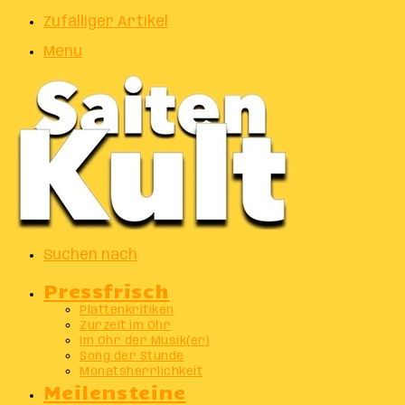
Zufälliger Artikel
Menu
Suchen nach
Pressfrisch
Plattenkritiken
Zurzeit im Ohr
Im Ohr der Musik(er)
Song der Stunde
Monatsherrlichkeit
Meilensteine