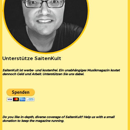
Unterstütze SaitenKult
SaitenKult ist werbe- und kostenfrei. Ein unabhängiges Musikmagazin kostet
dennoch Geld und Arbeit. Unterstützen Sie uns dabei.
Do you like in-depth, diverse coverage of SaitenKult? Help us with a small
donation to keep the magazine running.