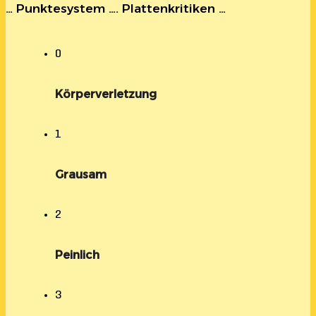
… Punktesystem …. Plattenkritiken …
0
Körperverletzung
1
Grausam
2
Peinlich
3