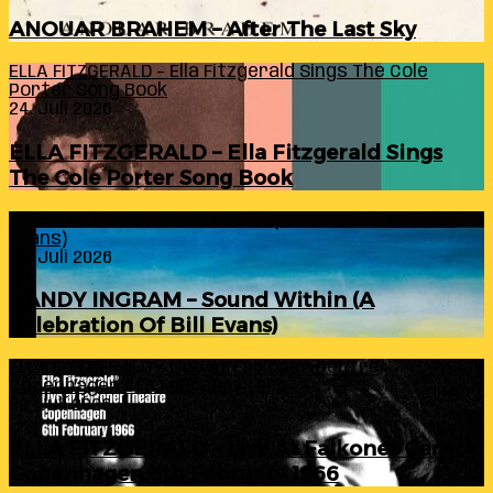
ANOUAR BRAHEM – After The Last Sky
ELLA FITZGERALD – Ella Fitzgerald Sings The Cole
Porter Song Book
24. Juli 2026
ELLA FITZGERALD – Ella Fitzgerald Sings
The Cole Porter Song Book
RANDY INGRAM – Sound Within (A Celebration Of Bill
Evans)
24. Juli 2026
RANDY INGRAM – Sound Within (A
Celebration Of Bill Evans)
ELLA FITZGERALD – Live At Falkoner Centre
Copenhagen 6th February 1966
23. Juli 2026
ELLA FITZGERALD – Live At Falkoner Centre
Copenhagen 6th February 1966