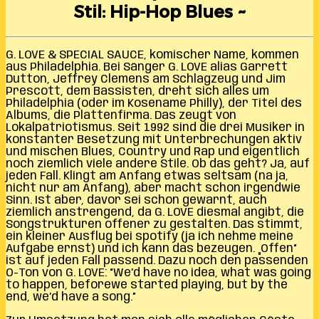
Stil: Hip-Hop Blues ~
G. LOVE & SPECIAL SAUCE, komischer Name, kommen
aus Philadelphia. Bei Sänger G. LOVE alias Garrett
Dutton, Jeffrey Clemens am Schlagzeug und Jim
Prescott, dem Bassisten, dreht sich alles um
Philadelphia (oder im Kosename Philly), der Titel des
Albums, die Plattenfirma. Das zeugt von
Lokalpatriotismus. Seit 1992 sind die drei Musiker in
konstanter Besetzung mit Unterbrechungen aktiv
und mischen Blues, Country und Rap und eigentlich
noch ziemlich viele andere Stile. Ob das geht? Ja, auf
jeden Fall. Klingt am Anfang etwas seltsam (na ja,
nicht nur am Anfang), aber macht schon irgendwie
Sinn. Ist aber, davor sei schon gewarnt, auch
ziemlich anstrengend, da G. LOVE diesmal angibt, die
Songstrukturen offener zu gestalten. Das stimmt,
ein kleiner Ausflug bei spotify (ja ich nehme meine
Aufgabe ernst) und ich kann das bezeugen. „Offen“
ist auf jeden Fall passend. Dazu noch den passenden
O-Ton von G. LOVE: “We’d have no idea, what was going
to happen, beforewe started playing, but by the
end, we’d have a song.”