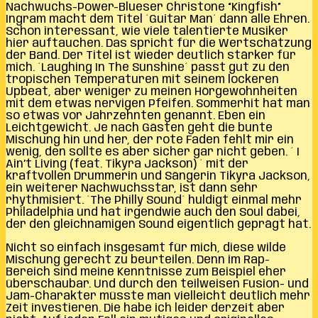
Nachwuchs-Power-Blueser Christone “Kingfish”
Ingram macht dem Titel ´Guitar Man´ dann alle Ehren.
Schon interessant, wie viele talentierte Musiker
hier auftauchen. Das spricht für die Wertschätzung
der Band. Der Titel ist wieder deutlich stärker für
mich. ´Laughing In The Sunshine´ passt gut zu den
tropischen Temperaturen mit seinem lockeren
Upbeat, aber weniger zu meinen Hörgewohnheiten
mit dem etwas nervigen Pfeifen. Sommerhit hat man
so etwas vor Jahrzehnten genannt. Eben ein
Leichtgewicht. Je nach Gästen geht die bunte
Mischung hin und her, der rote Faden fehlt mir ein
wenig, den sollte es aber sicher gar nicht geben. ´ I
Ain’t Living (feat. Tikyra Jackson) ´ mit der
kraftvollen Drummerin und Sängerin Tikyra Jackson,
ein weiterer Nachwuchsstar, ist dann sehr
rhythmisiert. ´The Philly Sound´ huldigt einmal mehr
Philadelphia und hat irgendwie auch den Soul dabei,
der den gleichnamigen Sound eigentlich geprägt hat.
Nicht so einfach insgesamt für mich, diese wilde
Mischung gerecht zu beurteilen. Denn im Rap-
Bereich sind meine Kenntnisse zum Beispiel eher
überschaubar. Und durch den teilweisen Fusion- und
Jam-Charakter müsste man vielleicht deutlich mehr
Zeit investieren. Die habe ich leider derzeit aber