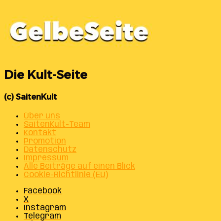
Die Kult-Seite
(c) SaitenKult
Über uns
SaitenKult-Team
Kontakt
Promotion
Datenschutz
Impressum
Alle Beiträge auf einen Blick
Cookie-Richtlinie (EU)
Facebook
X
Instagram
Telegram