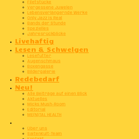
Filetstücke
Vergessene Juwelen
Lebensverlängernde Werke
Only Jazz Is Real
Bands der Stunde
Spezielles
Jahresrückblicke
Livehaftig
Lesen & Schwelgen
Lesefutter
Augenschmaus
Boxengasse
Bildergalerie
Redebedarf
Neu!
Alle Beiträge auf einen Blick
Aktuelles
Micks Mush-Room
Editorial
ME(N)TAL HEALTH
Info
Über uns
SaitenKult-Team