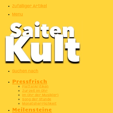
Zufälliger Artikel
Menu
Suchen nach
Pressfrisch
Plattenkritiken
Zurzeit im Ohr
Im Ohr der Musik(er)
Song der Stunde
Monatsherrlichkeit
Meilensteine