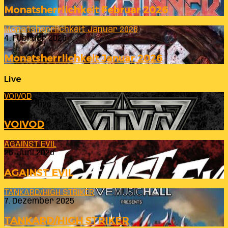
Monatsherrlichkeit Februar 2026
Monatsherrlichkeit Januar 2026
4. Februar 2026
Monatsherrlichkeit Januar 2026
Live
VOIVOD
23. Juli 2026
VOIVOD
AGAINST EVIL
26. Juni 2026
AGAINST EVIL
TANKARD/HIGH STRIKER
7. Dezember 2025
TANKARD/HIGH STRIKER