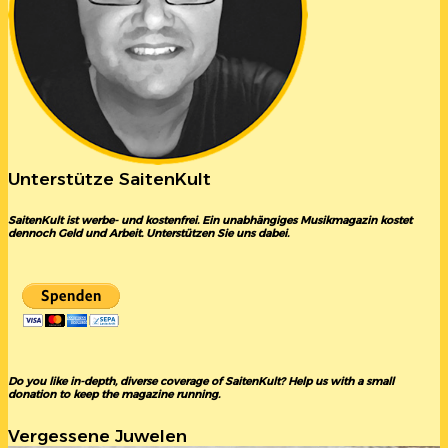
Unterstütze SaitenKult
SaitenKult ist werbe- und kostenfrei. Ein unabhängiges Musikmagazin kostet
dennoch Geld und Arbeit. Unterstützen Sie uns dabei.
Do you like in-depth, diverse coverage of SaitenKult? Help us with a small
donation to keep the magazine running.
Vergessene Juwelen