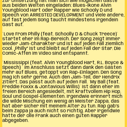
Zur Umsetzung hat man sich alle möglichen Gäste
aus beiden Welten eingeladen: Blues-Ikone Alvin
Youngblood Hart oder Rapper wie Schooly D und
Speech von ARRESTED DEVELOPMENT und viele andere,
auf fast jedem Song taucht mindestens irgendein
Gast auf.
´Love From Philly (feat. Schoolly D & Chuck Treece)´
startet eher im Rap-Bereich. Der Song zeigt immer
wieder Jam-Charakter und ist auf jeden Fall ziemlich
cool. „Philly“ ist und bleibt auf jeden Fall der Star. Die
Comic-Affen im Video sind entspannt.
´Mississippi (feat. Alvin Youngblood Hart, R.L. Boyce &
Speech) ´ im Anschluss setzt dann dank den Gästen
mehr auf Blues, getoppt von Rap-Einlagen. Den Song
mag ich sehr gerne. Auch den Jam-Teil, der Hendrix
zitiert. Das passt auch auf jeden Fall. ´My Ball (feat.
Freddie Foxxx & Jontavious Willis)´ ist dann eher im
freien Bereich angesiedelt, mit kraftvollem Hip Hop,
Soul und Gospel-Elementen. Irgendwie erinnert mich
die wilde Mischung ein wenig an Meister Zappa, das
hat aber sicher mit meinem Alter zu tun. Rap gab’s
beim Zappa ja auch nicht so richtig. Aber irgendwie
hätte der olle Frank auch einen guten Rapper
abgegeben.