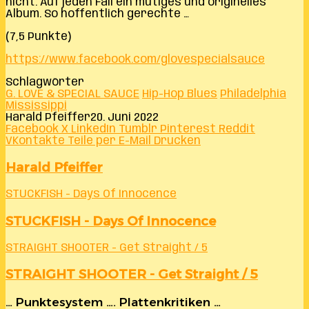
nicht. Auf jeden Fall ein mutiges und originelles
Album. So hoffentlich gerechte …
(7,5 Punkte)
https://www.facebook.com/glovespecialsauce
Schlagwörter
G. LOVE & SPECIAL SAUCE
Hip-Hop Blues
Philadelphia
Mississippi
Harald Pfeiffer
20. Juni 2022
Facebook
X
LinkedIn
Tumblr
Pinterest
Reddit
VKontakte
Teile per E-Mail
Drucken
Harald Pfeiffer
STUCKFISH - Days Of Innocence
STUCKFISH - Days Of Innocence
STRAIGHT SHOOTER - Get Straight / 5
STRAIGHT SHOOTER - Get Straight / 5
… Punktesystem …. Plattenkritiken …