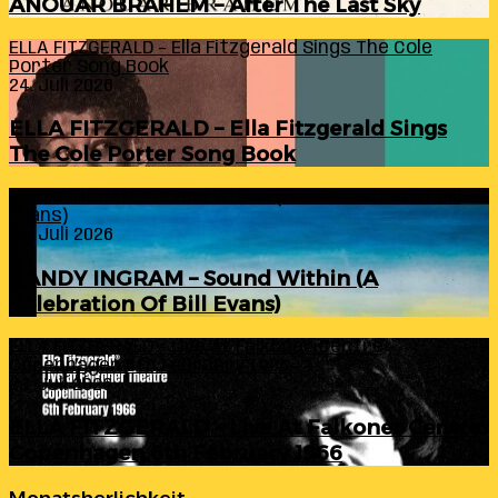
ANOUAR BRAHEM – After The Last Sky
ELLA FITZGERALD – Ella Fitzgerald Sings The Cole
Porter Song Book
24. Juli 2026
ELLA FITZGERALD – Ella Fitzgerald Sings
The Cole Porter Song Book
RANDY INGRAM – Sound Within (A Celebration Of Bill
Evans)
24. Juli 2026
RANDY INGRAM – Sound Within (A
Celebration Of Bill Evans)
ELLA FITZGERALD – Live At Falkoner Centre
Copenhagen 6th February 1966
23. Juli 2026
ELLA FITZGERALD – Live At Falkoner Centre
Copenhagen 6th February 1966