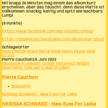
Mit knapp 30 Minuten mag einem das Album kurz
erscheinen, aber das täuscht, denn diese Platte ist
vollkommen. Knackig, kantig und spitz wie Nachbars
Lumpi.
(9 Punkte)
https://www.facebook.com/warcloudiscoming/
https://ripplemusic.bandcamp.com/album/war-cloud
Schlagwörter
Heavy Metal
Heavy Metal Rock
Heavy Psych
WAR
CLOUD
Pierre Cauchon
19. Juni 2022
Facebook
X
LinkedIn
Tumblr
Pinterest
Reddit
VKontakte
Teile per E-Mail
Drucken
Pierre Cauchon
Webseite
NERISSA SCHWARZ - New Eyes For Laika
NERISSA SCHWARZ - New Eyes For Laika