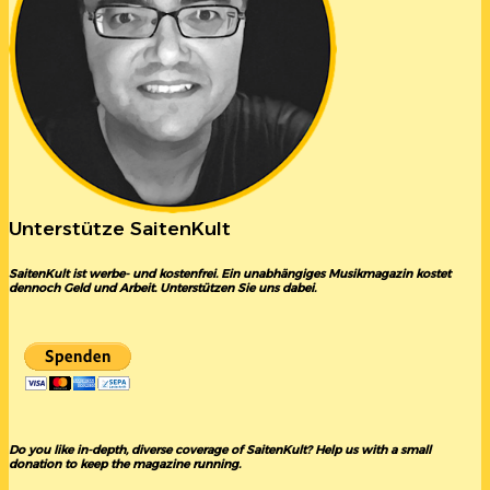
Unterstütze SaitenKult
SaitenKult ist werbe- und kostenfrei. Ein unabhängiges Musikmagazin kostet
dennoch Geld und Arbeit. Unterstützen Sie uns dabei.
Do you like in-depth, diverse coverage of SaitenKult? Help us with a small
donation to keep the magazine running.