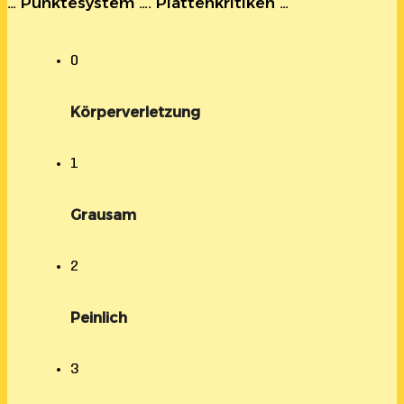
… Punktesystem …. Plattenkritiken …
0
Körperverletzung
1
Grausam
2
Peinlich
3