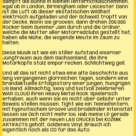
dampft die Bühne in kleinen Hinterhofkaschemmen,
egal ob in London, Birmingham oder Leicester. Dann
ist die Luft ob dieser ekstatischen Wildheit
elektrisch aufgeladen und der Schweiß tropft von
der Decke. Wenn sie grooven, dann drehen 200.000
Rocker beim Summer Jam durch und die Ordner,
welche die Mutter aller Motorradclubs gestellt hat,
haben alle Mühe, die wogende Meute im Zaum zu
halten.
Diese Musik ist wie ein stiller Aufstand eiserner
Jungfrauen aus dem Sachsenland, die ihre
Motorköpfe stolz empor recken. Schlichtweg geil.
Und all das ist nicht etwa eine alte Geschichte aus
lang vergangenen glorreichen Tagen, sondern eine
brandaktuelle Erfolgsstory einer jungen, hungrigen
US Band. Allmächtig, sexy und lustvoll zelebrieren
WAR CLOUD ihren Heavy Metal Rock. Spielerisch
erhaben, auch wenn sie es nicht über Gebühr unter
Beweis stellen müssen. Tight wie ein Teeniehintern,
mit hypnotischem Groove und brodelnder Intensität
lassen sie Dich nicht mehr los. Hab meine LP gerade
zusammen mit der neuen LAS CRUCES bei KOZMIK
ARTIFACTS geholt. Goldenes Vinyl. Brauch ich
eigentlich noch als CD für das Auto.