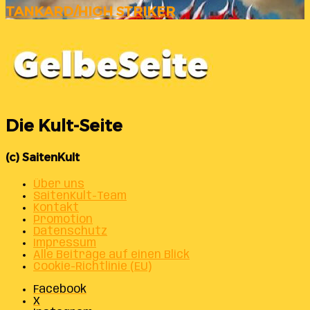
TANKARD/HIGH STRIKER
Die Kult-Seite
(c) SaitenKult
Über uns
SaitenKult-Team
Kontakt
Promotion
Datenschutz
Impressum
Alle Beiträge auf einen Blick
Cookie-Richtlinie (EU)
Facebook
X