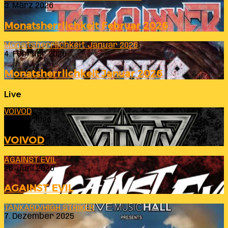
3. März 2026
Monatsherrlichkeit Februar 2026
Monatsherrlichkeit Januar 2026
4. Februar 2026
Monatsherrlichkeit Januar 2026
Live
VOIVOD
23. Juli 2026
VOIVOD
AGAINST EVIL
26. Juni 2026
AGAINST EVIL
TANKARD/HIGH STRIKER
7. Dezember 2025