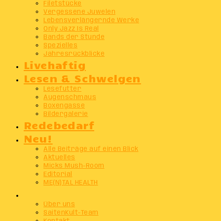
Filetstücke
Vergessene Juwelen
Lebensverlängernde Werke
Only Jazz Is Real
Bands der Stunde
Spezielles
Jahresrückblicke
Livehaftig
Lesen & Schwelgen
Lesefutter
Augenschmaus
Boxengasse
Bildergalerie
Redebedarf
Neu!
Alle Beiträge auf einen Blick
Aktuelles
Micks Mush-Room
Editorial
ME(N)TAL HEALTH
Info
Über uns
SaitenKult-Team