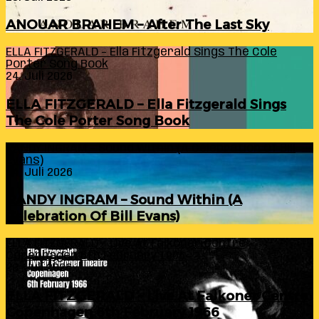
ANOUAR BRAHEM – After The Last Sky
ELLA FITZGERALD – Ella Fitzgerald Sings The Cole
Porter Song Book
24. Juli 2026
ELLA FITZGERALD – Ella Fitzgerald Sings
The Cole Porter Song Book
RANDY INGRAM – Sound Within (A Celebration Of Bill
Evans)
24. Juli 2026
RANDY INGRAM – Sound Within (A
Celebration Of Bill Evans)
ELLA FITZGERALD – Live At Falkoner Centre
Copenhagen 6th February 1966
23. Juli 2026
ELLA FITZGERALD – Live At Falkoner Centre
Copenhagen 6th February 1966