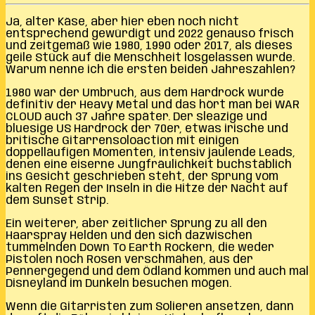
Ja, alter Käse, aber hier eben noch nicht
entsprechend gewürdigt und 2022 genauso frisch
und zeitgemäß wie 1980, 1990 oder 2017, als dieses
geile Stück auf die Menschheit losgelassen wurde.
Warum nenne ich die ersten beiden Jahreszahlen?
1980 war der Umbruch, aus dem Hardrock wurde
definitiv der Heavy Metal und das hört man bei WAR
CLOUD auch 37 Jahre später. Der sleazige und
bluesige US Hardrock der 70er, etwas irische und
britische Gitarrensoloaction mit einigen
doppelläufigen Momenten, intensiv jaulende Leads,
denen eine eiserne Jungfräulichkeit buchstäblich
ins Gesicht geschrieben steht, der Sprung vom
kalten Regen der Inseln in die Hitze der Nacht auf
dem Sunset Strip.
Ein weiterer, aber zeitlicher Sprung zu all den
Haarspray Helden und den sich dazwischen
tummelnden Down To Earth Rockern, die weder
Pistolen noch Rosen verschmähen, aus der
Pennergegend und dem Ödland kommen und auch mal
Disneyland im Dunkeln besuchen mögen.
Wenn die Gitarristen zum Solieren ansetzen, dann