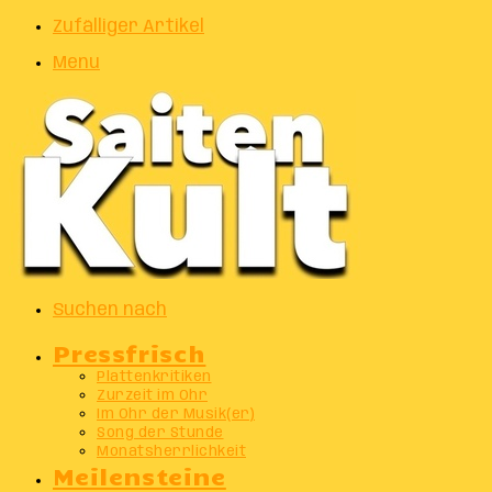
Zufälliger Artikel
Menu
Suchen nach
Pressfrisch
Plattenkritiken
Zurzeit im Ohr
Im Ohr der Musik(er)
Song der Stunde
Monatsherrlichkeit
Meilensteine