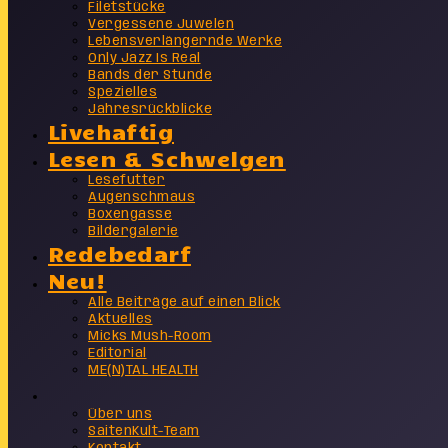
Filetstücke
Vergessene Juwelen
Lebensverlängernde Werke
Only Jazz Is Real
Bands der Stunde
Spezielles
Jahresrückblicke
Livehaftig
Lesen & Schwelgen
Lesefutter
Augenschmaus
Boxengasse
Bildergalerie
Redebedarf
Neu!
Alle Beiträge auf einen Blick
Aktuelles
Micks Mush-Room
Editorial
ME(N)TAL HEALTH
Info
Über uns
SaitenKult-Team