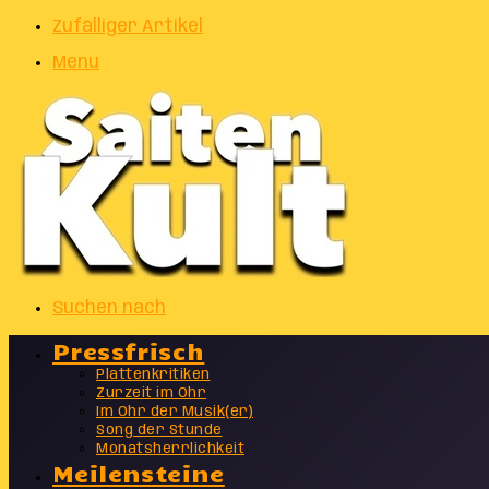
Zufälliger Artikel
Menu
Suchen nach
Pressfrisch
Plattenkritiken
Zurzeit im Ohr
Im Ohr der Musik(er)
Song der Stunde
Monatsherrlichkeit
Meilensteine