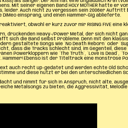
`S KISS) als Sänger. Der Ami hat eine unglaublich kraftv
hens. Mit seiner eigenen Band HOLY MOTHER hatte er von
s, leider. Auch nicht zu vergessen sein 2006er Auftritt b
 DiMeo einsprang, und einen Hammer-Gig ablieferte.
eaktiviert, obwohl er kurz zuvor mir RISING FIVE eine kl
ern, drückenden Heavy-/Power Metal, der sich nicht ga
ft sich die Band selbst Probleme. Denn mit den klass
ern gestaltete Songs wie `No Death Reborn` oder `Supe
cht, dass die Tracks schlecht sind, im Gegenteil, die
nen Powerkloppern wie `The Truth`, `Love Is Dead`, `To
. Hammer! Ebenso ist der Titeltrack eine monströse P
ext auch recht up-gedatet und werden echte Old Schoo
is Stimme und diese nutzt er bei den unterschiedlichen 
acht und nimmt für sich in Anspruch, nicht alte, ausg
reiche Metalsongs zu bieten, die Aggressivität, Melod