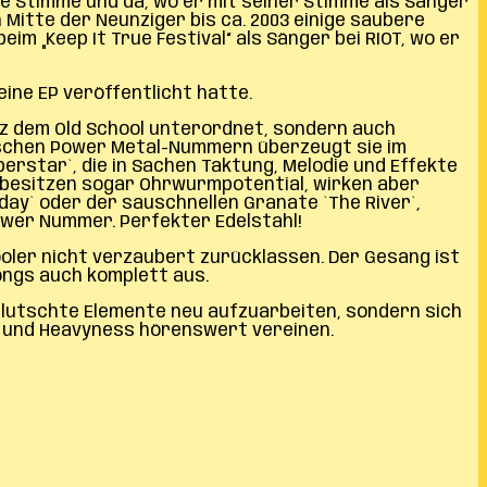
olle Stimme und da, wo er mit seiner Stimme als Sänger
 Mitte der Neunziger bis ca. 2003 einige saubere
eim „Keep It True Festival“ als Sänger bei RIOT, wo er
eine EP veröffentlicht hatte.
nz dem Old School unterordnet, sondern auch
ischen Power Metal-Nummern überzeugt sie im
rstar`, die in Sachen Taktung, Melodie und Effekte
se besitzen sogar Ohrwurmpotential, wirken aber
day` oder der sauschnellen Granate `The River`,
ower Nummer. Perfekter Edelstahl!
ler nicht verzaubert zurücklassen. Der Gesang ist
Songs auch komplett aus.
elutschte Elemente neu aufzuarbeiten, sondern sich
ie und Heavyness hörenswert vereinen.