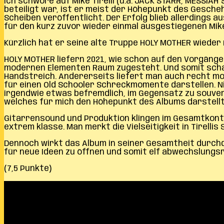
Ich schwöre auf Mike Tirelli (u.a. JACK STARR, MESSIAH
beteiligt war, ist er meist der Höhepunkt des Gesche
Scheiben veröffentlicht. Der Erfolg blieb allerdings au
für den kurz zuvor wieder einmal ausgestiegenen Mike
Kürzlich hat er seine alte Truppe HOLY MOTHER wieder r
HOLY MOTHER liefern 2021, wie schon auf den Vorgäng
modernen Elementen Raum zugesteht. Und somit schaf
Handstreich. Andererseits liefert man auch recht mod
für einen Old Schooler Schreckmomente darstellen. Ni
irgendwie etwas befremdlich, im Gegensatz zu souverä
welches für mich den Höhepunkt des Albums darstellt
Gitarrensound und Produktion klingen im Gesamtkont
extrem klasse. Man merkt die Vielseitigkeit in Tirell
Dennoch wirkt das Album in seiner Gesamtheit durchd
für neue Ideen zu öffnen und somit elf abwechslungs
(7,5 Punkte)