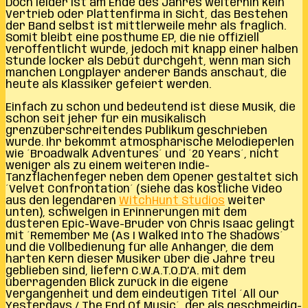
Doch leider ist am Ende des Jahres weiterhin kein
Vertrieb oder Plattenfirma in Sicht, das Bestehen
der Band selbst ist mittlerweile mehr als fraglich.
Somit bleibt eine posthume EP, die nie offiziell
veröffentlicht wurde, jedoch mit knapp einer halben
Stunde locker als Debüt durchgeht, wenn man sich
manchen Longplayer anderer Bands anschaut, die
heute als Klassiker gefeiert werden.
Einfach zu schön und bedeutend ist diese
Musik, die
schon seit jeher für ein musikalisch
grenzüberschreitendes Publikum geschrieben
wurde. Ihr bekommt atmosphärische
Melodieperlen
wie ´Broadwalk Adventures´ und ´20 Years´, nicht
weniger als zu einem weiteren Indie-
Tanzflächenfeger neben dem Opener gestaltet sich
´Velvet Confrontation´ (siehe das köstliche Video
aus den legendären
WitchHunt Studios
weiter
unten), schwelgen in Erinnerungen mit dem
düsteren Epic-Wave-Bruder von Chris Isaac gelingt
mit ´Remember Me (As I Walked Into The Shadows´
und die Vollbedienung für alle Anhänger, die dem
harten Kern dieser Musiker über die Jahre treu
geblieben sind, liefern C.W.A.T.O.D’A. mit dem
überragenden Blick zurück in die eigene
Vergangenheit und dem eindeutigen Titel ´All Our
Yesterdays / The End Of Music´, der als geschmeidig-