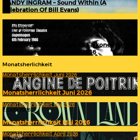
RANDY INGRAM – Sound Within (A
Celebration Of Bill Evans)
ELLA FITZGERALD – Live At Falkoner Centre
Copenhagen 6th February 1966
23. Juli 2026
ELLA FITZGERALD – Live At Falkoner Centre
Copenhagen 6th February 1966
Monatsherlichkeit
Monatsherrlichkeit Juni 2026
1. Juli 2026
Monatsherrlichkeit Juni 2026
Monatsherrlichkeit Mai 2026
2. Juni 2026
Monatsherrlichkeit Mai 2026
Monatsherrlichkeit April 2026
4. Mai 2026