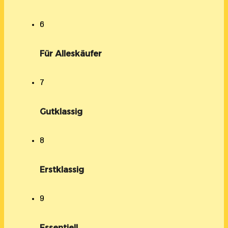
6
Für Alleskäufer
7
Gutklassig
8
Erstklassig
9
Essentiell