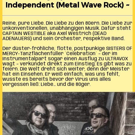
Independent (Metal Wave Rock) ~
Reine, pure Liebe. Die Liebe zu den 80ern. Die Liebe zur
unkonventionellen, unabhängigen Musik. Dafür steht
CAPTAIN WESTIBLE aka Axel Westrich (DEAD
ADENAUERS) und sein Orchester, respektive Band.
Der düster-fröhliche, flotte, postpunkige SISTERS OF
MERCY-Tanzflächenfüller ´Celebration´ – der im
Instrumentalpart sogar einen Ausflug zu ULTRAVOX
wagt – verkündet direkt zum Einstieg: Es gibt was zu
feiern. Die Welt dreht sich weiter, denn der Meister
hat ein Einsehen. Er weiß einfach, was uns fehlt,
wusste es bereits bevor der Virus uns alles
vergessen ließ: Liebe… und die 80ger.