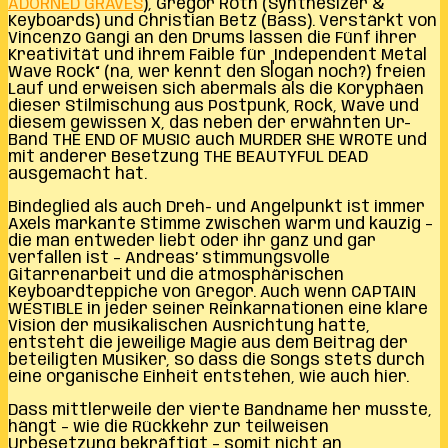
ADORNED GRAVES
), Gregor Roth (Synthesizer &
Keyboards) und Christian Betz (Bass). Verstärkt von
Vincenzo Gangi an den Drums lassen die Fünf ihrer
Kreativität und ihrem Faible für „Independent Metal
Wave Rock“ (na, wer kennt den Slogan noch?) freien
Lauf und erweisen sich abermals als die Koryphäen
dieser Stilmischung aus Postpunk, Rock, Wave und
diesem gewissen X, das neben der erwähnten Ur-
Band THE END OF MUSIC auch MURDER SHE WROTE und
mit anderer Besetzung THE BEAUTYFUL DEAD
ausgemacht hat.
Bindeglied als auch Dreh- und Angelpunkt ist immer
Axels markante Stimme zwischen warm und kauzig –
die man entweder liebt oder ihr ganz und gar
verfallen ist – Andreas’ stimmungsvolle
Gitarrenarbeit und die atmosphärischen
Keyboardteppiche von Gregor. Auch wenn CAPTAIN
WESTIBLE in jeder seiner Reinkarnationen eine klare
Vision der musikalischen Ausrichtung hatte,
entsteht die jeweilige Magie aus dem Beitrag der
beteiligten Musiker, so dass die Songs stets durch
eine organische Einheit entstehen, wie auch hier.
Dass mittlerweile der vierte Bandname her musste,
hängt – wie die Rückkehr zur teilweisen
Urbesetzung bekräftigt – somit nicht an