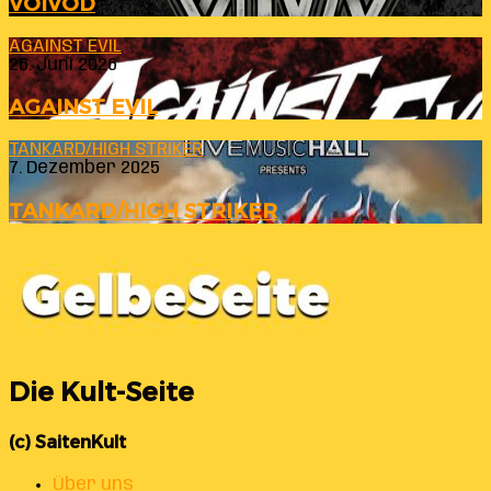
VOIVOD
AGAINST EVIL
26. Juni 2026
AGAINST EVIL
TANKARD/HIGH STRIKER
7. Dezember 2025
TANKARD/HIGH STRIKER
Die Kult-Seite
(c) SaitenKult
Über uns