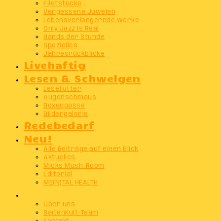
Filetstücke
Vergessene Juwelen
Lebensverlängernde Werke
Only Jazz Is Real
Bands der Stunde
Spezielles
Jahresrückblicke
Livehaftig
Lesen & Schwelgen
Lesefutter
Augenschmaus
Boxengasse
Bildergalerie
Redebedarf
Neu!
Alle Beiträge auf einen Blick
Aktuelles
Micks Mush-Room
Editorial
ME(N)TAL HEALTH
Info
Über uns
SaitenKult-Team