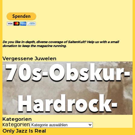
Do you like in-depth, diverse coverage of SaitenKult? Help us with a small
donation to keep the magazine running.
Vergessene Juwelen
Kategorien
Kategorien
Only Jazz Is Real