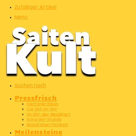
Zufälliger Artikel
Menu
Suchen nach
Pressfrisch
Plattenkritiken
Zurzeit im Ohr
Im Ohr der Musik(er)
Song der Stunde
Monatsherrlichkeit
Meilensteine