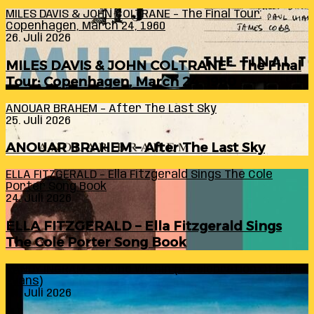
MILES DAVIS & JOHN COLTRANE – The Final Tour:
Copenhagen, March 24, 1960
26. Juli 2026
MILES DAVIS & JOHN COLTRANE – The Final
Tour: Copenhagen, March 24, 1960
ANOUAR BRAHEM – After The Last Sky
25. Juli 2026
ANOUAR BRAHEM – After The Last Sky
ELLA FITZGERALD – Ella Fitzgerald Sings The Cole
Porter Song Book
24. Juli 2026
ELLA FITZGERALD – Ella Fitzgerald Sings
The Cole Porter Song Book
RANDY INGRAM – Sound Within (A Celebration Of Bill
Evans)
24. Juli 2026