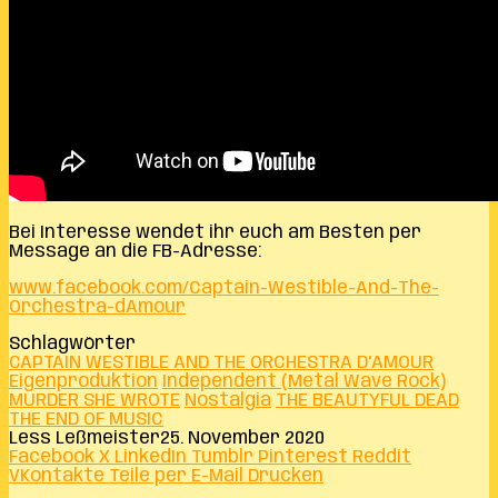
Bei Interesse wendet ihr euch am Besten per
Message an die FB-Adresse:
www.facebook.com/Captain-Westible-And-The-
Orchestra-dAmour
Schlagwörter
CAPTAIN WESTIBLE AND THE ORCHESTRA D'AMOUR
Eigenproduktion
Independent (Metal Wave Rock)
MURDER SHE WROTE
Nostalgia
THE BEAUTYFUL DEAD
THE END OF MUSIC
Less Leßmeister
25. November 2020
Facebook
X
LinkedIn
Tumblr
Pinterest
Reddit
VKontakte
Teile per E-Mail
Drucken