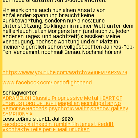
auf neue Großtaten von SARACEN hoffen.
Ein Werk ohne auch nur einen Ansatz von
abfallender Spannung braucht keine
Punktewertung, sondern nur eines: Eure
Unterstützung. So klingen in meiner Welt unter dem
hell erleuchteten Morgenstern (und auch zu jeder
anderen Tages-und Nachtzeit) Klassiker. Meine
Verbeugung, höchste Achtung und ein Platz in
meiner eigentlich schon vollgestopften Jahres-Top-
Ten. Verdammt nochmal! Genau. Nochmal hören!
https://www.youtube.com/watch?v=6DEM7ARXW78
www.facebook.com/lordoflightband
Schlagwörter
ADRAMELCH
Classic Progressive Metal
HEART OF
CYGNUS
LORD OF LIGHT
Magellan
Morningstar
No
Remorse Records
psychotic waltz
shadow gallery
SYMPHONY X
Less Leßmeister
11. Juli 2020
Facebook
X
LinkedIn
Tumblr
Pinterest
Reddit
VKontakte
Teile per E-Mail
Drucken