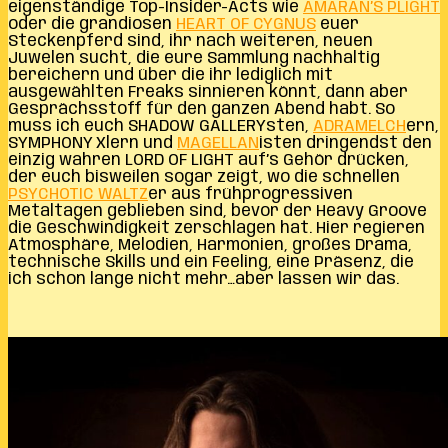
eigenständige Top-Insider-Acts wie
AMARAN’S PLIGHT
oder die grandiosen
HEART OF CYGNUS
euer
Steckenpferd sind, ihr nach weiteren, neuen
Juwelen sucht, die eure Sammlung nachhaltig
bereichern und über die ihr lediglich mit
ausgewählten Freaks sinnieren könnt, dann aber
Gesprächsstoff für den ganzen Abend habt. So
muss ich euch SHADOW GALLERYsten,
ADRAMELCH
ern,
SYMPHONY Xlern und
MAGELLAN
isten dringendst den
einzig wahren LORD OF LIGHT auf’s Gehör drücken,
der euch bisweilen sogar zeigt, wo die schnellen
PSYCHOTIC WALTZ
er aus frühprogressiven
Metaltagen geblieben sind, bevor der Heavy Groove
die Geschwindigkeit zerschlagen hat. Hier regieren
Atmosphäre, Melodien, Harmonien, großes Drama,
technische Skills und ein Feeling, eine Präsenz, die
ich schon lange nicht mehr…aber lassen wir das.