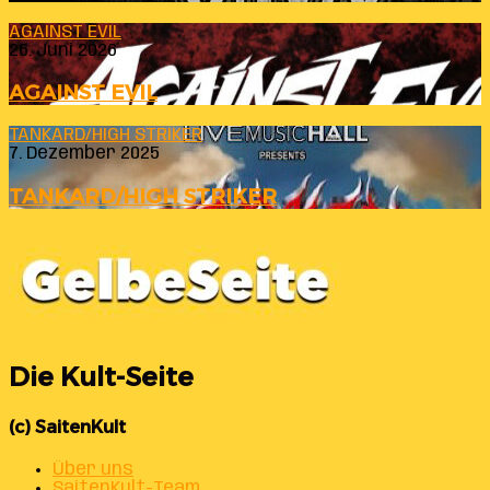
AGAINST EVIL
26. Juni 2026
AGAINST EVIL
TANKARD/HIGH STRIKER
7. Dezember 2025
TANKARD/HIGH STRIKER
Die Kult-Seite
(c) SaitenKult
Über uns
SaitenKult-Team