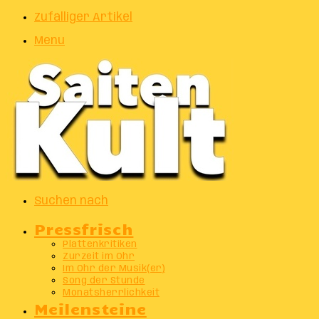
Zufälliger Artikel
Menu
Suchen nach
Pressfrisch
Plattenkritiken
Zurzeit im Ohr
Im Ohr der Musik(er)
Song der Stunde
Monatsherrlichkeit
Meilensteine