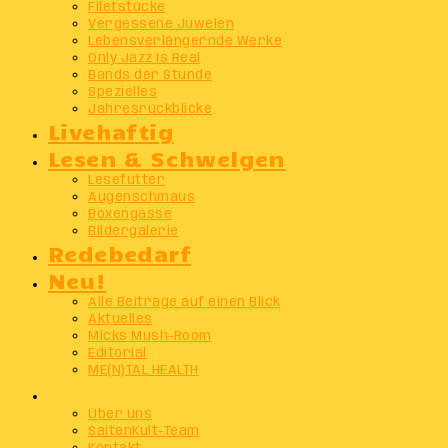
Filetstücke
Vergessene Juwelen
Lebensverlängernde Werke
Only Jazz Is Real
Bands der Stunde
Spezielles
Jahresrückblicke
Livehaftig
Lesen & Schwelgen
Lesefutter
Augenschmaus
Boxengasse
Bildergalerie
Redebedarf
Neu!
Alle Beiträge auf einen Blick
Aktuelles
Micks Mush-Room
Editorial
ME(N)TAL HEALTH
Info
Über uns
SaitenKult-Team