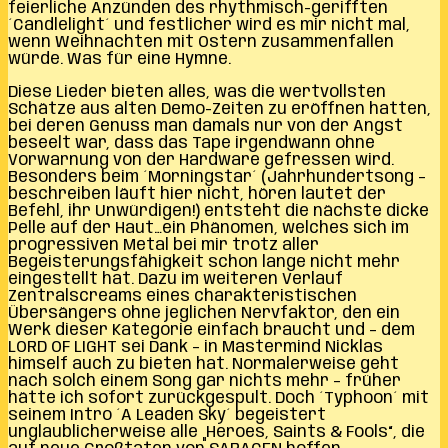
feierliche Anzünden des rhythmisch-gerifften
´Candlelight´ und festlicher wird es mir nicht mal,
wenn Weihnachten mit Ostern zusammenfallen
würde. Was für eine Hymne.
Diese Lieder bieten alles, was die wertvollsten
Schätze aus alten Demo-Zeiten zu eröffnen hatten,
bei deren Genuss man damals nur von der Angst
beseelt war, dass das Tape irgendwann ohne
Vorwarnung von der Hardware gefressen wird.
Besonders beim ´Morningstar´ (Jahrhundertsong –
beschreiben läuft hier nicht, hören lautet der
Befehl, ihr Unwürdigen!) entsteht die nächste dicke
Pelle auf der Haut…ein Phänomen, welches sich im
progressiven Metal bei mir trotz aller
Begeisterungsfähigkeit schon lange nicht mehr
eingestellt hat. Dazu im weiteren Verlauf
Zentralscreams eines charakteristischen
Übersängers ohne jeglichen Nervfaktor, den ein
Werk dieser Kategorie einfach braucht und – dem
LORD OF LIGHT sei Dank – in Mastermind Nicklas
himself auch zu bieten hat. Normalerweise geht
nach solch einem Song gar nichts mehr – früher
hätte ich sofort zurückgespult. Doch ´Typhoon´ mit
seinem Intro ´A Leaden Sky´ begeistert
unglaublicherweise alle „Heroes, Saints & Fools“, die