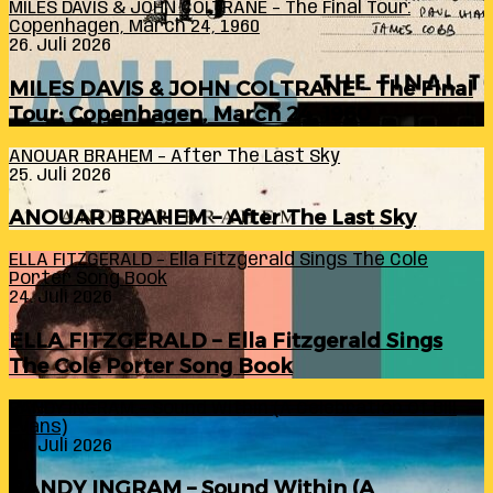
MILES DAVIS & JOHN COLTRANE – The Final Tour:
Copenhagen, March 24, 1960
26. Juli 2026
MILES DAVIS & JOHN COLTRANE – The Final
Tour: Copenhagen, March 24, 1960
ANOUAR BRAHEM – After The Last Sky
25. Juli 2026
ANOUAR BRAHEM – After The Last Sky
ELLA FITZGERALD – Ella Fitzgerald Sings The Cole
Porter Song Book
24. Juli 2026
ELLA FITZGERALD – Ella Fitzgerald Sings
The Cole Porter Song Book
RANDY INGRAM – Sound Within (A Celebration Of Bill
Evans)
24. Juli 2026
RANDY INGRAM – Sound Within (A