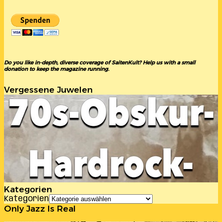
Do you like in-depth, diverse coverage of SaitenKult? Help us with a small
donation to keep the magazine running.
Vergessene Juwelen
Kategorien
Kategorien
Only Jazz Is Real