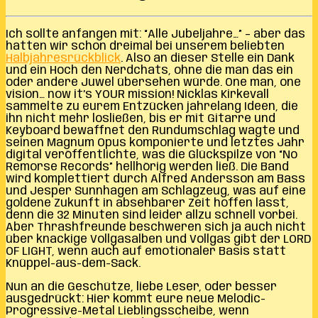
Ich sollte anfangen mit: “Alle Jubeljahre…” – aber das
hatten wir schon dreimal bei unserem beliebten
Halbjahresrückblick
. Also an dieser Stelle ein Dank
und ein Hoch den Nerdchats, ohne die man das ein
oder andere Juwel übersehen würde. One man, one
vision… now it’s YOUR mission! Nicklas Kirkevall
sammelte zu eurem Entzücken jahrelang Ideen, die
ihn nicht mehr losließen, bis er mit Gitarre und
Keyboard bewaffnet den Rundumschlag wagte und
seinen Magnum Opus komponierte und letztes Jahr
digital veröffentlichte, was die Glückspilze von “No
Remorse Records” hellhörig werden ließ. Die Band
wird komplettiert durch Alfred Andersson am Bass
und Jesper Sunnhagen am Schlagzeug, was auf eine
goldene Zukunft in absehbarer Zeit hoffen lässt,
denn die 32 Minuten sind leider allzu schnell vorbei.
Aber Thrashfreunde beschweren sich ja auch nicht
über knackige Vollgasalben und Vollgas gibt der LORD
OF LIGHT, wenn auch auf emotionaler Basis statt
Knüppel-aus-dem-Sack.
Nun an die Geschütze, liebe Leser, oder besser
ausgedrückt: Hier kommt eure neue Melodic-
Progressive-Metal Lieblingsscheibe, wenn