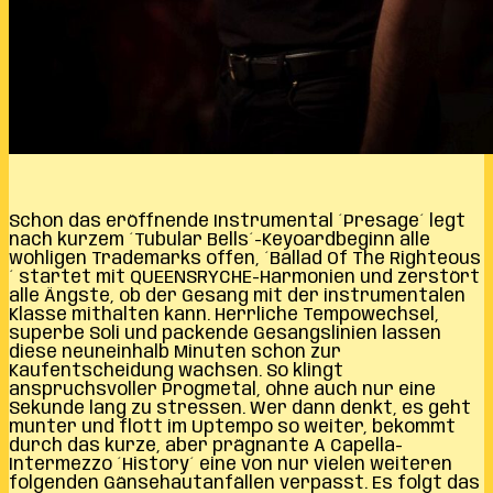
Schon das eröffnende Instrumental ´Presage´ legt
nach kurzem ´Tubular Bells´-Keyoardbeginn alle
wohligen Trademarks offen, ´Ballad Of The Righteous
´ startet mit QUEENSRYCHE-Harmonien und zerstört
alle Ängste, ob der Gesang mit der instrumentalen
Klasse mithalten kann. Herrliche Tempowechsel,
superbe Soli und packende Gesangslinien lassen
diese neuneinhalb Minuten schon zur
Kaufentscheidung wachsen. So klingt
anspruchsvoller Progmetal, ohne auch nur eine
Sekunde lang zu stressen. Wer dann denkt, es geht
munter und flott im Uptempo so weiter, bekommt
durch das kurze, aber prägnante A Capella-
Intermezzo ´History´ eine von nur vielen weiteren
folgenden Gänsehautanfällen verpasst. Es folgt das