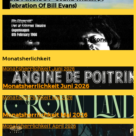
Celebration Of Bill Evans)
ELLA FITZGERALD – Live At Falkoner Centre
Copenhagen 6th February 1966
23. Juli 2026
ELLA FITZGERALD – Live At Falkoner Centre
Copenhagen 6th February 1966
Monatsherlichkeit
Monatsherrlichkeit Juni 2026
1. Juli 2026
Monatsherrlichkeit Juni 2026
Monatsherrlichkeit Mai 2026
2. Juni 2026
Monatsherrlichkeit Mai 2026
Monatsherrlichkeit April 2026
4. Mai 2026