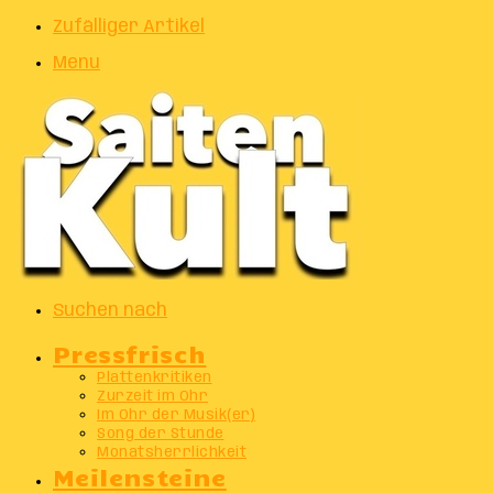
Zufälliger Artikel
Menu
Suchen nach
Pressfrisch
Plattenkritiken
Zurzeit im Ohr
Im Ohr der Musik(er)
Song der Stunde
Monatsherrlichkeit
Meilensteine