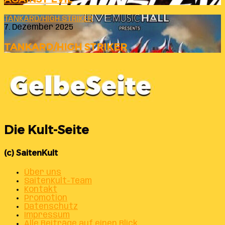
TANKARD/HIGH STRIKER
7. Dezember 2025
TANKARD/HIGH STRIKER
Die Kult-Seite
(c) SaitenKult
Über uns
SaitenKult-Team
Kontakt
Promotion
Datenschutz
Impressum
Alle Beiträge auf einen Blick