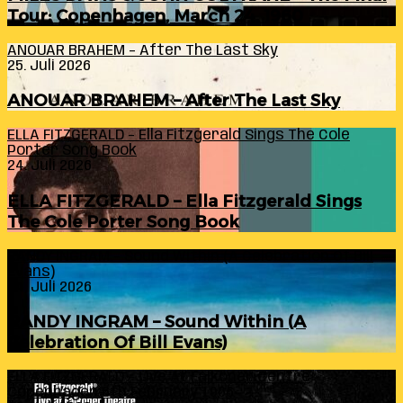
Tour: Copenhagen, March 24, 1960
ANOUAR BRAHEM – After The Last Sky
25. Juli 2026
ANOUAR BRAHEM – After The Last Sky
ELLA FITZGERALD – Ella Fitzgerald Sings The Cole
Porter Song Book
24. Juli 2026
ELLA FITZGERALD – Ella Fitzgerald Sings
The Cole Porter Song Book
RANDY INGRAM – Sound Within (A Celebration Of Bill
Evans)
24. Juli 2026
RANDY INGRAM – Sound Within (A
Celebration Of Bill Evans)
ELLA FITZGERALD – Live At Falkoner Centre
Copenhagen 6th February 1966