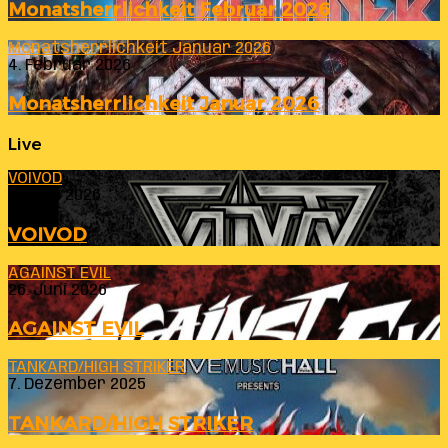
Monatsherrlichkeit Februar 2026
Monatsherrlichkeit Januar 2026
4. Februar 2026
Monatsherrlichkeit Januar 2026
Live
VOIVOD
23. Juli 2026
VOIVOD
AGAINST EVIL
26. Juni 2026
AGAINST EVIL
TANKARD/HIGH STRIKER
7. Dezember 2025
TANKARD/HIGH STRIKER