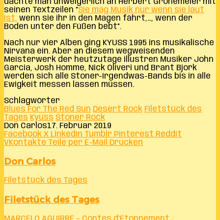
dachte man unweigerlich an Herbert Grönemeier mit
seinen Textzeilen “
Sie mag Musik nur wenn sie laut
ist,
wenn sie ihr in den Magen fährt,…, wenn der
Boden unter den Füßen bebt”.
Nach nur vier Alben ging KYUSS 1995 ins musikalische
Nirvana ein. Aber an diesem wegweisenden
Meisterwerk der heutzutage illustren Musiker John
Garcia, Josh Homme, Nick Oliveri und Brant Bjork
werden sich alle Stoner-Irgendwas-Bands bis in alle
Ewigkeit messen lassen müssen.
Schlagwörter
Blues For The Red Sun
Desert Rock
Filetstück des
Tages
Kyuss
Stoner Rock
Don Carlos
17. Februar 2019
Facebook
X
LinkedIn
Tumblr
Pinterest
Reddit
VKontakte
Teile per E-Mail
Drucken
Don Carlos
Filetstück des Tages
Filetstück des Tages
MARCELO AGUIRRE – Contes d’Etonnement