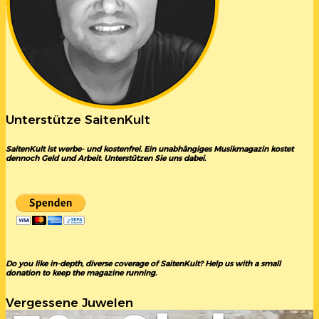
Unterstütze SaitenKult
SaitenKult ist werbe- und kostenfrei. Ein unabhängiges Musikmagazin kostet
dennoch Geld und Arbeit. Unterstützen Sie uns dabei.
Do you like in-depth, diverse coverage of SaitenKult? Help us with a small
donation to keep the magazine running.
Vergessene Juwelen