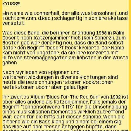
KYUSS!!!
Ein Name wie Donnerhall, der alle Wüstensöhne (…und
Töchter!!! Anm. d.Red.) schlagartig in schiere Ekstase
versetzt.
Was diese Band, die bei ihrer Gründung 1988 in Palm
Desert noch ‘Katzenjammer’ hieß (kein Scherz!), zum
Besten gab war derartig neu, dass die Band selbst
dafür den Begriff “Desert Rock” kreierte. Der Name
kam nicht von ungefähr, da sie ihre Konzerte mit
Hilfe von Stromaggregaten am liebsten in der Wüste
gaben.
Nach Myriaden von Epigonen und
Weiterentwicklungen in diverse Richtungen sind
heute die Bezeichnungen “Stoner Rock/Stoner
Metal/Stoner Doom” aber geläufiger.
Ihr zweites Album ‘Blues For The Red Sun’ von 1992 ist
aber alles andere als Katzenjammer. Falls jemals der
Begriff “tonnenschwere Riffs” für die Umschreibung
eines musikalischen Elementes wirklich zutreffend
war, dann für die Riffs auf dieser Scheibe. Wenn die
Gitarre wie ein Bass klang und einem bei einem Gig
das Bier auf dem Tresen entgegen hüpfte, dann