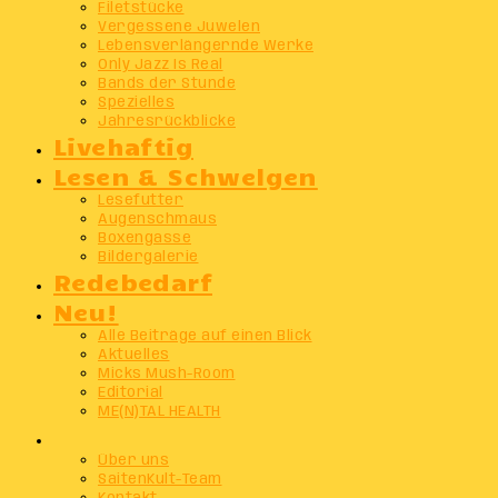
Filetstücke
Vergessene Juwelen
Lebensverlängernde Werke
Only Jazz Is Real
Bands der Stunde
Spezielles
Jahresrückblicke
Livehaftig
Lesen & Schwelgen
Lesefutter
Augenschmaus
Boxengasse
Bildergalerie
Redebedarf
Neu!
Alle Beiträge auf einen Blick
Aktuelles
Micks Mush-Room
Editorial
ME(N)TAL HEALTH
Info
Über uns
SaitenKult-Team