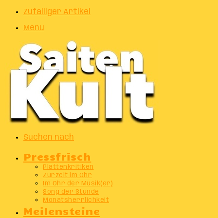
Zufälliger Artikel
Menu
Suchen nach
Pressfrisch
Plattenkritiken
Zurzeit im Ohr
Im Ohr der Musik(er)
Song der Stunde
Monatsherrlichkeit
Meilensteine