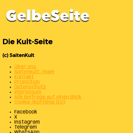
Die Kult-Seite
(c) SaitenKult
Über uns
SaitenKult-Team
Kontakt
Promotion
Datenschutz
Impressum
Alle Beiträge auf einen Blick
Cookie-Richtlinie (EU)
Facebook
X
Instagram
Telegram
WhatsApp