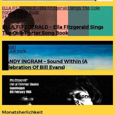
ELLA FITZGERALD – Ella Fitzgerald Sings The Cole
Porter Song Book
24. Juli 2026
ELLA FITZGERALD – Ella Fitzgerald Sings
The Cole Porter Song Book
RANDY INGRAM – Sound Within (A Celebration Of Bill
Evans)
24. Juli 2026
RANDY INGRAM – Sound Within (A
Celebration Of Bill Evans)
ELLA FITZGERALD – Live At Falkoner Centre
Copenhagen 6th February 1966
23. Juli 2026
ELLA FITZGERALD – Live At Falkoner Centre
Copenhagen 6th February 1966
Monatsherlichkeit