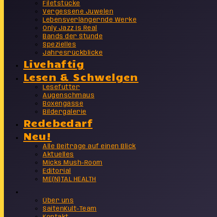
Filetstücke
Vergessene Juwelen
Lebensverlängernde Werke
Only Jazz Is Real
Bands der Stunde
Spezielles
Jahresrückblicke
Livehaftig
Lesen & Schwelgen
Lesefutter
Augenschmaus
Boxengasse
Bildergalerie
Redebedarf
Neu!
Alle Beiträge auf einen Blick
Aktuelles
Micks Mush-Room
Editorial
ME(N)TAL HEALTH
Info
Über uns
SaitenKult-Team