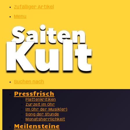
Zufälliger Artikel
Menu
Suchen nach
Pressfrisch
Plattenkritiken
Zurzeit im Ohr
Im Ohr der Musik(er)
Song der Stunde
Monatsherrlichkeit
Meilensteine