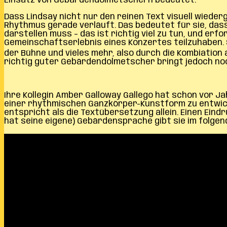
Einsatz von Gebärdendolmetschern bedeutet.
Dass Lindsay nicht nur den reinen Text visuell wiederg
Rhythmus gerade verläuft. Das bedeutet für sie, das
darstellen muss – das ist richtig viel zu tun, und e
Gemeinschaftserlebnis eines Konzertes teilzuhaben. 
der Bühne und vieles mehr, also durch die Kombiation
richtig guter Gebärdendolmetscher bringt jedoch noc
Ihre Kollegin Amber Galloway Gallego hat schon vor J
einer rhythmischen Ganzkörper-Kunstform zu entwick
entspricht als die Textübersetzung allein. Einen Ein
hat seine eigene) Gebärdensprache gibt sie im folgen