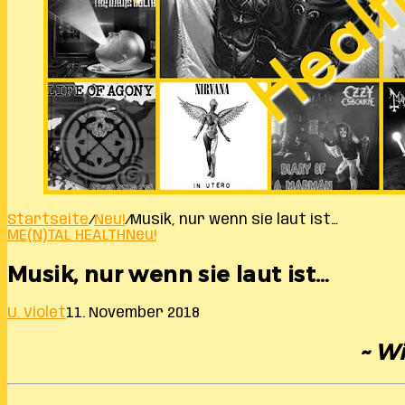
Startseite
/
Neu!
/
Musik, nur wenn sie laut ist…
ME(N)TAL HEALTH
Neu!
Musik, nur wenn sie laut ist…
U. Violet
11. November 2018
~ Wi