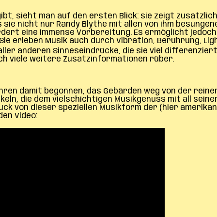
ibt, sieht man auf den ersten Blick: sie zeigt zusätzlic
s sie nicht nur Randy Blythe mit allen von ihm besung
rfordert eine immense Vorbereitung. Es ermöglicht jedo
Sie erleben Musik auch durch Vibration, Berührung, Li
 aller anderen Sinneseindrücke, die sie viel differenz
h viele weitere Zusatzinformationen rüber.
ahren damit begonnen, das Gebärden weg von der reinen 
eln, die dem vielschichtigen Musikgenuss mit all sei
druck von dieser speziellen Musikform der (hier amerik
den Video: