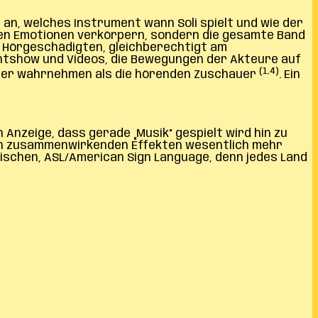
h an, welches Instrument wann Soli spielt und wie der
enen Emotionen verkörpern, sondern die gesamte Band
ch Hörgeschädigten, gleichberechtigt am
ghtshow und Videos, die Bewegungen der Akteure auf
(1,4)
ierter wahrnehmen als die hörenden Zuschauer
. Ein
Anzeige, dass gerade „Musik“ gespielt wird hin zu
nen zusammenwirkenden Effekten wesentlich mehr
anischen, ASL/American Sign Language, denn jedes Land