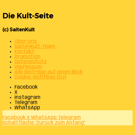
Die Kult-Seite
(c) SaitenKult
Über uns
SaitenKult-Team
Kontakt
Promotion
Datenschutz
Impressum
Alle Beiträge auf einen Blick
Cookie-Richtlinie (EU)
Facebook
X
Instagram
Telegram
WhatsApp
Facebook
X
WhatsApp
Telegram
Schaltfläche "Zurück zum Anfang"