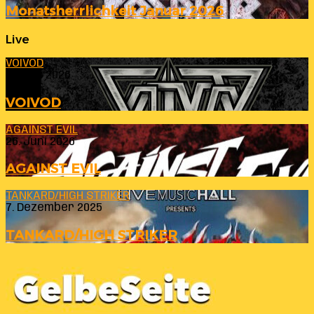
Monatsherrlichkeit Januar 2026
Live
VOIVOD
23. Juli 2026
VOIVOD
AGAINST EVIL
26. Juni 2026
AGAINST EVIL
TANKARD/HIGH STRIKER
7. Dezember 2025
TANKARD/HIGH STRIKER