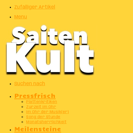
Zufälliger Artikel
Menu
Suchen nach
Pressfrisch
Plattenkritiken
Zurzeit im Ohr
Im Ohr der Musik(er)
Song der Stunde
Monatsherrlichkeit
Meilensteine