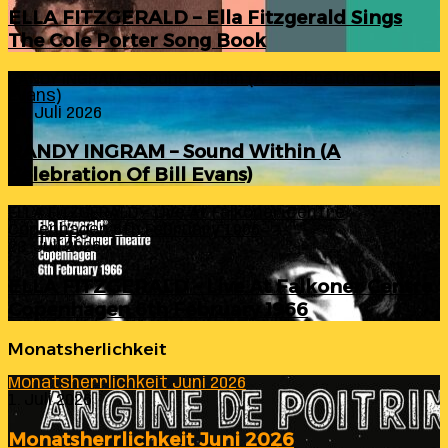
ELLA FITZGERALD – Ella Fitzgerald Sings
The Cole Porter Song Book
RANDY INGRAM – Sound Within (A Celebration Of Bill
Evans)
24. Juli 2026
RANDY INGRAM – Sound Within (A
Celebration Of Bill Evans)
ELLA FITZGERALD – Live At Falkoner Centre
Copenhagen 6th February 1966
23. Juli 2026
ELLA FITZGERALD – Live At Falkoner Centre
Copenhagen 6th February 1966
Monatsherlichkeit
Monatsherrlichkeit Juni 2026
1. Juli 2026
Monatsherrlichkeit Juni 2026