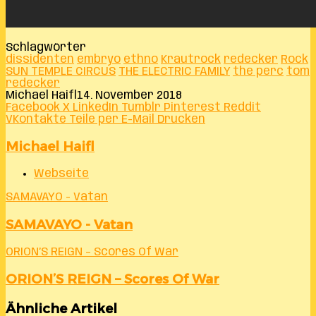
Schlagwörter
dissidenten
embryo
ethno
Krautrock
redecker
Rock
SUN TEMPLE CIRCUS
THE ELECTRIC FAMILY
the perc
tom
redecker
Michael Haifl
14. November 2018
Facebook
X
LinkedIn
Tumblr
Pinterest
Reddit
VKontakte
Teile per E-Mail
Drucken
Michael Haifl
Webseite
SAMAVAYO - Vatan
SAMAVAYO - Vatan
ORION’S REIGN – Scores Of War
ORION’S REIGN – Scores Of War
Ähnliche Artikel