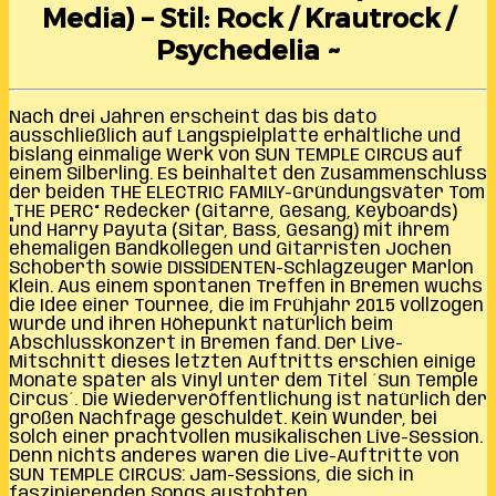
Media) – Stil: Rock / Krautrock /
Psychedelia ~
Nach drei Jahren erscheint das bis dato
ausschließlich auf Langspielplatte erhältliche und
bislang einmalige Werk von SUN TEMPLE CIRCUS auf
einem Silberling. Es beinhaltet den Zusammenschluss
der beiden THE ELECTRIC FAMILY-Gründungsväter Tom
„THE PERC“ Redecker (Gitarre, Gesang, Keyboards)
und Harry Payuta (Sitar, Bass, Gesang) mit ihrem
ehemaligen Bandkollegen und Gitarristen Jochen
Schoberth sowie DISSIDENTEN-Schlagzeuger Marlon
Klein. Aus einem spontanen Treffen in Bremen wuchs
die Idee einer Tournee, die im Frühjahr 2015 vollzogen
wurde und ihren Höhepunkt natürlich beim
Abschlusskonzert in Bremen fand. Der Live-
Mitschnitt dieses letzten Auftritts erschien einige
Monate später als Vinyl unter dem Titel ´Sun Temple
Circus´. Die Wiederveröffentlichung ist natürlich der
großen Nachfrage geschuldet. Kein Wunder, bei
solch einer prachtvollen musikalischen Live-Session.
Denn nichts anderes waren die Live-Auftritte von
SUN TEMPLE CIRCUS: Jam-Sessions, die sich in
faszinierenden Songs austobten.