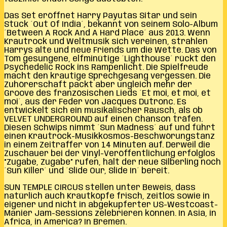
Das Set eröffnet Harry Payutas Sitar und sein
Stück ´Out Of India´, bekannt von seinem Solo-Album
´Between A Rock And A Hard Place´ aus 2013. Wenn
Krautrock und Weltmusik sich vereinen, strahlen
Harrys alte und neue Friends um die Wette. Das von
Tom gesungene, elfminütige ´Lighthouse´ rückt den
Psychedelic Rock ins Rampenlicht. Die Spielfreude
macht den krautige Sprechgesang vergessen. Die
Zuhörerschaft packt aber ungleich mehr der
Groove des französischen Lieds ´Et moi, et moi, et
moi´, aus der Feder von Jacques Dutronc. Es
entwickelt sich ein musikalischer Rausch, als ob
VELVET UNDERGROUND auf einen Chanson träfen.
Diesen Schwips nimmt ´Sun Madness´ auf und führt
einen Krautrock-Musikkosmos-Beschwörungstanz
in einem Zeitraffer von 14 Minuten auf. Derweil die
Zuschauer bei der Vinyl-Veröffentlichung erfolglos
“Zugabe, Zugabe” rufen, hält der neue Silberling noch
´Sun Killer´ und ´Slide Our, Slide In´ bereit.
SUN TEMPLE CIRCUS stellen unter Beweis, dass
natürlich auch Krautköpfe frisch, zeitlos sowie in
eigener und nicht in abgekupferter US-Westcoast-
Manier Jam-Sessions zelebrieren können. In Asia, in
Africa, in America? In Bremen.